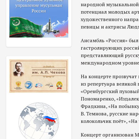
народной музыкальной 
потенциал молодых арт
художественного напр
певицы и актрисы Люд
Ансамбль «Россия» был
гастролирующих россий
представляющий русск
международном уровне
На концерте прозвучат
из репертуара велико
«Оренбургский пуховый 
Пономаренко, «Издалека
Фрадкина, «На побывку 
В. Темнова, русские на
колокольчик поёт», «На
Концерт организован М