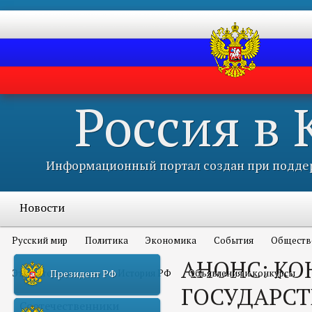
Россия в
Информационный портал создан при поддер
Новости
Русский мир
Политика
Экономика
События
Обществ
АНОНС: КО
Это интересно всем
История РФ
Объявления и конкурсы
Президент РФ
ГОСУДАРС
Соотечественники