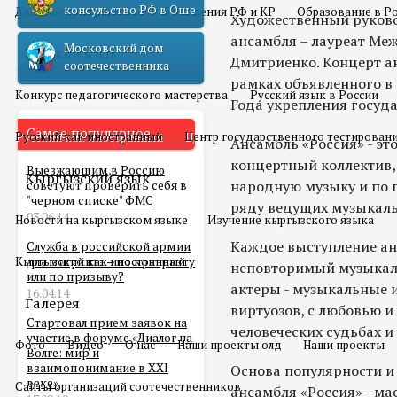
консульство РФ в Оше
Двойное гражданство
Отношения РФ и КР
Образование в Р
Художественный руков
ансамбля – лауреат М
Московский дом
Русский язык
Дмитриенко. Концерт а
соотечественника
рамках объявленного в 
Конкурс педагогического мастерства
Русский язык в России
Года укрепления госуд
Самое популярное
Русский как иностранный
Центр государственного тестирован
Ансамбль «Россия» - э
концертный коллектив,
Выезжающим в Россию
Кыргызский язык
народную музыку и по 
советуют проверить себя в
"черном списке" ФМС
ряду ведущих музыкаль
03.06.14
Новости на кыргызском языке
Изучение кыргызского языка
Каждое выступление анс
Служба в российской армии
Кыргызский как иностранный
для мигранта – по контракту
неповторимый музыкаль
или по призыву?
актеры - музыкальные 
16.04.14
Галерея
виртуозов, с любовью 
Стартовал прием заявок на
человеческих судьбах и 
участие в форуме «Диалог на
Фото
Видео
О нас
Наши проекты олд
Наши проекты
Волге: мир и
взаимопонимание в XXI
Основа популярности и
веке»
Сайты организаций соотечественников
ансамбля «Россия» - ма