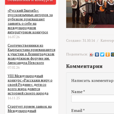
«Русский ГлаголЪ»:
русскоязычных авторов за
рубежом приглашают
заявить о себе на
международном
литературном конкурсе
16.07.26
Создано: 31.10.14 /
Катего
Соотечественники из
Кыргызстана приглашаются
к участию в Ленинградском
Поделиться:
молодёжном форуме им.
Александра Невского
Комментарии
07.02.26
VIII Международный
Написать комментар
конкурс «Расскажи миру о
своей Родине»: дети со
всего мира делятся
Name
*
историей своего народа
16.11.25
Стартует прием заявок на
Email
*
Международный