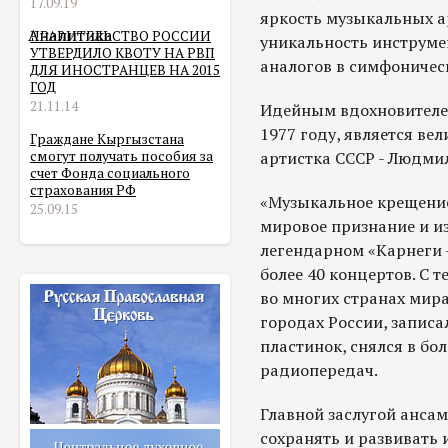
17.09.19
яркость музыкальных а
Аналитика
ПРАВИТЕЛЬСТВО РОССИИ
уникальность инструме
УТВЕРДИЛО КВОТУ НА РВП
аналогов в симфоничес
ДЛЯ ИНОСТРАНЦЕВ НА 2015
ГОД
21.11.14
Идейным вдохновителем
1977 году, является ве
Граждане Кыргызстана
смогут получать пособия за
артистка СССР - Людми
счет Фонда социального
страхования РФ
«Музыкальное крещение
25.09.15
мировое признание и из
легендарном «Карнеги –
более 40 концертов. С 
во многих странах мира
городах России, записал
пластинок, снялся в бо
радиопередач.
Главной заслугой ансам
сохранять и развивать