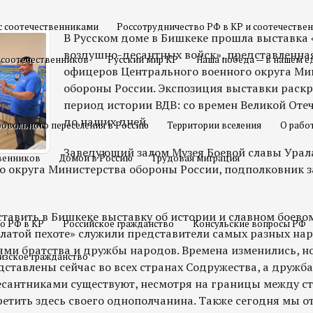
с соотечественниками
Россотрудничество РФ в КР и соотечестве
В Русском доме в Бишкеке прошла выставка
воздушно-десантных войск», представленна
 соотечественников
Русский мир КР
Наша победа — в нашем е
офицеров Центрального военного округа Ми
обороны России. Экспозиция выставки рас
период истории ВДВ: со времен Великой Оте
до наших дней.
овольного переселения в Россию
Территории вселения
О рабо
Заведующий залом Музея Боевой славы Урал
твенников
Домой в Россию
Трудовая миграция
о округа Министерства обороны России, подполковник з
авить в Бишкеке выставку об истории и славном боевом
о РФ в КР
Российское гражданство
Консульские вопросы РФ
латой пехоте» служили представители самых разных нар
ями братства и дружбы народов. Времена изменились, н
изское гражданство
ставлены сейчас во всех странах Содружества, а дружба
антниками существуют, несмотря на границы между ст
ретить здесь своего однополчанина. Также сегодня мы о