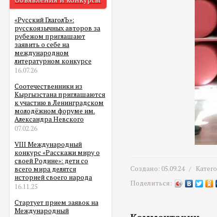
«Русский ГлаголЪ»:
русскоязычных авторов за
рубежом приглашают
заявить о себе на
международном
литературном конкурсе
16.07.26
Соотечественники из
Кыргызстана приглашаются
к участию в Ленинградском
молодёжном форуме им.
Александра Невского
07.02.26
VIII Международный
конкурс «Расскажи миру о
своей Родине»: дети со
Создано: 05.09.24 /
Катег
всего мира делятся
историей своего народа
Поделиться:
16.11.25
Стартует прием заявок на
Международный