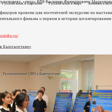
у человеку, «отцу» ВДВ Василию Филипповичу Маргелову
Русский язык в Киргизии
Русский язык в мире
Великий и мог
фицеров провели для посетителей экскурсию по выставк
ментального фильма о первом в истории десантировании
usinkg.ru/
 в Кыргызстане»
Русскоязычные СМИ в Кыргызстане