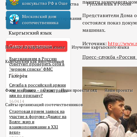
памяти замечательном
консульство РФ в Оше
Конкурс педагогического мастерства
Русский язык в России
Представители Дома о
Московский дом
Центр государственного тестирования
состоялся показ доку
соотечественника
машинах.
Кыргызский язык
Источник:
http://www.r
Самое популярное
Новости на кыргызском языке
Изучение кыргызского языка
Пресс-служба «Россия
Выезжающим в Россию
Кыргызский как иностранный
советуют проверить себя в
"черном списке" ФМС
03.06.14
Галерея
Служба в российской армии
Фото
для мигранта – по контракту
Видео
О нас
Наши проекты олд
Наши проекты
или по призыву?
16.04.14
Сайты организаций соотечественников
Стартовал прием заявок на
участие в форуме «Диалог на
Волге: мир и
взаимопонимание в XXI
веке»