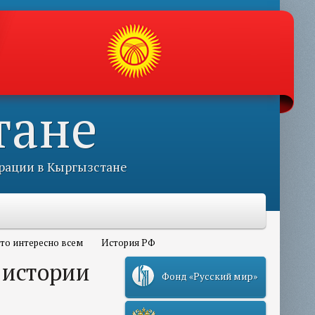
тане
рации в Кыргызстане
то интересно всем
История РФ
 истории
Фонд «Русский мир»