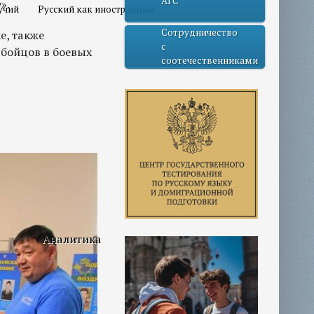
АГС
».
учий
Русский как иностранный
Сотрудничество
е, также
с
 бойцов в боевых
соотечественниками
Аналитика