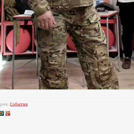
ория:
События