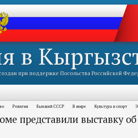
ия в Кыргызс
оздан при поддержке Посольства Российской Феде
во
Религия
Бывший СССР
В мире
Культура и спорт
Э
доме представили выставку об