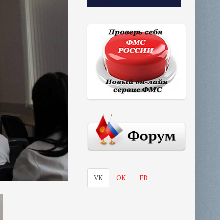
VK
ОК
FB