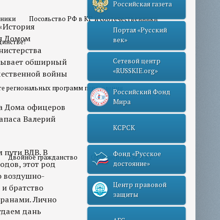
Российская газета
нники
Посольство РФ в КР и соотечественники
 «История
Портал «Русский
я Домом
век»
динстве!
нистерства
крывает обширный
Сетевой центр
«RUSSKIE.org»
чественной войны
те региональных программ переселения
Российский Фонд
Мира
а Дома офицеров
апаса Валерий
КСРСК
 пути ВДВ. В
Фонд «Русское
Двойное гражданство
Отношения РФ и КР
одов, этот род
достояние»
о воздушно-
Центр правовой
 и братство
защиты
ранами. Лично
тдаем дань