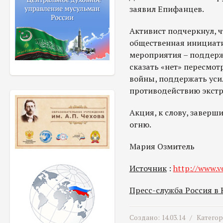
заявил Епифанцев.
Активист подчеркнул, ч
общественная инициатив
мероприятия – поддер
сказать «нет» пересмот
войны, поддержать уси
противодействию экстр
Акция, к слову, заверш
огню.
Мария Озмитель
Источник
:
http://www.ve
Пресс-служба Россия в
Создано: 14.03.14 /
Катего