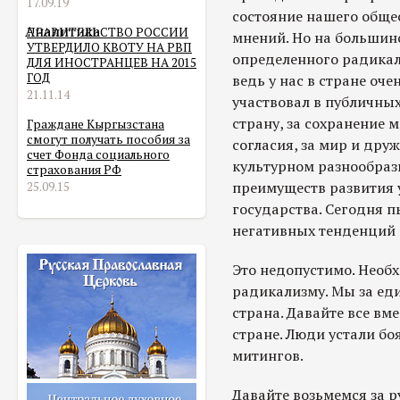
17.09.19
состояние нашего обще
Аналитика
ПРАВИТЕЛЬСТВО РОССИИ
мнений. Но на большин
УТВЕРДИЛО КВОТУ НА РВП
определенного радикал
ДЛЯ ИНОСТРАНЦЕВ НА 2015
ГОД
ведь у нас в стране оче
21.11.14
участвовал в публичных
страну, за сохранение
Граждане Кыргызстана
смогут получать пособия за
согласия, за мир и дру
счет Фонда социального
культурном разнообраз
страхования РФ
преимуществ развития 
25.09.15
государства. Сегодня 
негативных тенденций 
Это недопустимо. Необх
радикализму. Мы за еди
страна. Давайте все вм
стране. Люди устали бо
митингов.
Давайте возьмемся за р