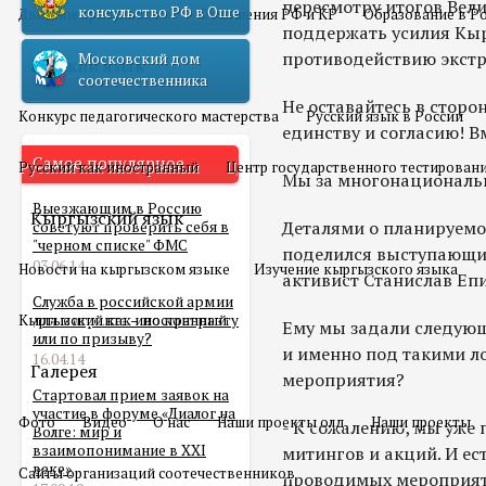
пересмотру итогов Вел
консульство РФ в Оше
Двойное гражданство
Отношения РФ и КР
Образование в Р
поддержать усилия Кыр
противодействию экстр
Московский дом
Русский язык
соотечественника
Не оставайтесь в сторон
Конкурс педагогического мастерства
Русский язык в России
единству и согласию! Вм
Самое популярное
Русский как иностранный
Центр государственного тестирован
Мы за многонациональ
Выезжающим в Россию
Кыргызский язык
Деталями о планируемо
советуют проверить себя в
"черном списке" ФМС
поделился выступающий
03.06.14
Новости на кыргызском языке
Изучение кыргызского языка
активист Станислав Еп
Служба в российской армии
Кыргызский как иностранный
для мигранта – по контракту
Ему мы задали следующ
или по призыву?
и именно под такими л
16.04.14
Галерея
мероприятия?
Стартовал прием заявок на
участие в форуме «Диалог на
Фото
Видео
О нас
Наши проекты олд
Наши проекты
- К сожалению, мы уже
Волге: мир и
взаимопонимание в XXI
митингов и акций. И ест
веке»
Сайты организаций соотечественников
проводимых мероприят