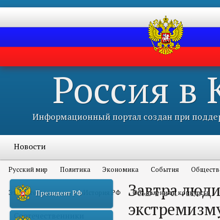
Россия в
Информационный портал создан при поддер
Новости
Русский мир
Политика
Экономика
События
Обществ
Завтра люди
Это интересно всем
История РФ
Объявления и конкурсы
Президент РФ
экстремизму
Соотечественники