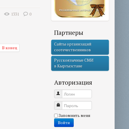
1331
0
Партнеры
Сайты организаций
В конец
соотечественников
Русскоязычные СМИ
в Кыргызстане
Авторизация
Логин
Пароль
Запомнить меня
Войти