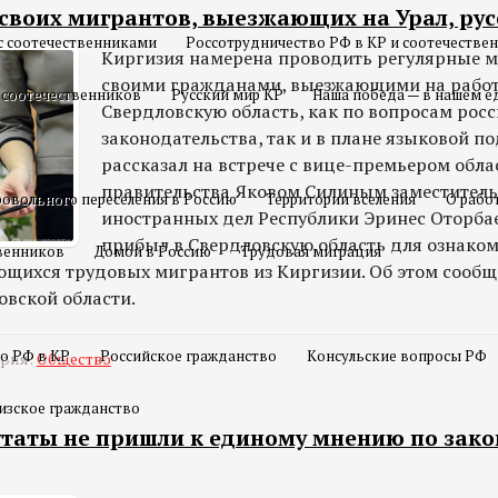
 своих мигрантов, выезжающих на Урал, ру
с соотечественниками
Россотрудничество РФ в КР и соотечестве
Киргизия намерена проводить регулярные м
своими гражданами, выезжающими на работ
 соотечественников
Русский мир КР
Наша победа — в нашем е
Свердловскую область, как по вопросам рос
законодательства, так и в плане языковой по
рассказал на встрече с вице-премьером обла
правительства Яковом Силиным заместител
овольного переселения в Россию
Территории вселения
О рабо
иностранных дел Республики Эринес Оторба
прибыл в Свердловскую область для ознаком
твенников
Домой в Россию
Трудовая миграция
ющихся трудовых мигрантов из Киргизии. Об этом сообщ
овской области.
о РФ в КР
Российское гражданство
Консульские вопросы РФ
ория:
Общество
изское гражданство
утаты не пришли к единому мнению по зако