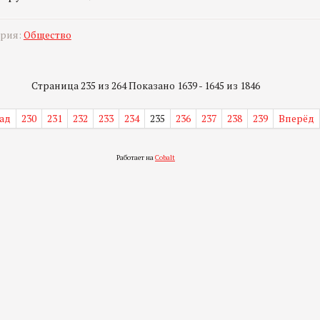
ория:
Общество
Страница 235 из 264 Показано 1639 - 1645 из 1846
ад
230
231
232
233
234
235
236
237
238
239
Вперёд
Работает на
Cobalt