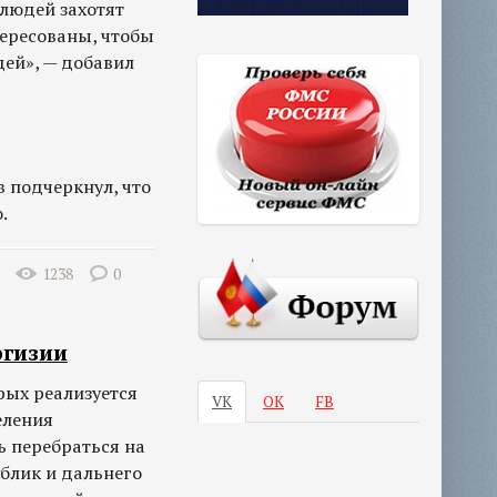
 людей захотят
тересованы, чтобы
дей», — добавил
в подчеркнул, что
.
1238
0
ргизии
рых реализуется
VK
ОК
FB
еления
ь перебраться на
ублик и дальнего