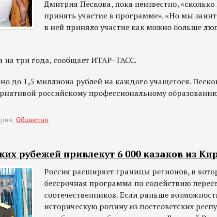
Дмитрия Пескова, пока неизвестно, «сколько
принять участие в программе». «Но мы заин
в ней приняло участие как можно больше лю
 на три года, сообщает ИТАР-ТАСС.
о до 1,5 миллиона рублей на каждого учащегося. Песко
тернативой российскому профессиональному образованию
ория:
Общество
ких рубежей привлекут 6 000 казаков из Ки
Россия расширяет границы регионов, в кото
бессрочная программа по содействию перес
соотечественников. Если раньше возможност
историческую родину из постсоветских респ