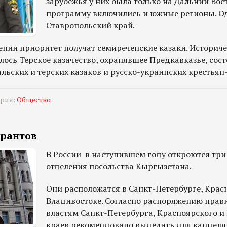
зарубежья у них была только на Дальний Вост
программу включились и южные регионы. Од
Ставропольский край.
ении приоритет получат семиреченские казаки. Историче
ось Терское казачество, охранявшее Предкавказье, сост
альских и терских казаков и русско-украинских крестьян
ория:
Общество
грантов
В России в наступившем году откроются тр
отделения посольства Кыргызстана.
Они расположатся в Санкт-Петербурге, Красн
Владивостоке. Согласно распоряжению прави
властям Санкт-Петербурга, Красноярского 
краев рекомендовано выделить для канцеля