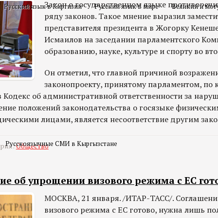
Закон о государственном языке противоречи
Русский язык в Киргизии
Русский язык в мире
Великий и мог
ряду законов. Такое мнение выразил замести
представителя президента в Жогорку Кенеш
Исмаилов на заседании парламентского Ком
образованию, науке, культуре и спорту во вт
Он отметил, что главной причиной возражен
законопроекту, принятому парламентом, по 
в Кодекс об административной ответственности за нару
ние положений законодательства о госязыке физически
ческими лицами, является несоответствие другим зако
Русскоязычные СМИ в Кыргызстане
ория:
Общество
ие об упрощении визового режима с ЕС гот
МОСКВА, 21 января. /ИТАР-ТАСС/. Соглашени
визового режима с ЕС готово, нужна лишь по