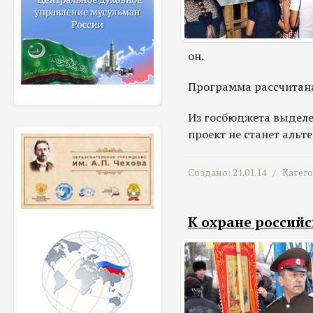
он.
Программа рассчитана
Из госбюджета выделен
проект не станет аль
Создано: 21.01.14 /
Катег
К охране российс