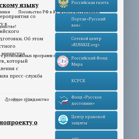
Российская газета
сскому языку
нники
Посольство РФ в КР и соотечественники
ероприятия со
Портал «Русский
у в
век»
динстве!
сийского
дготовки. Об этом
Сетевой центр
«RUSSKIE.org»
стного
ь министра
те региональных программ переселения
Российский Фонд
ев, который
Мира
ления с
ила пресс-служба
КСРСК
Фонд «Русское
Двойное гражданство
Отношения РФ и КР
1225
0
достояние»
Центр правовой
нопроекту о
защиты