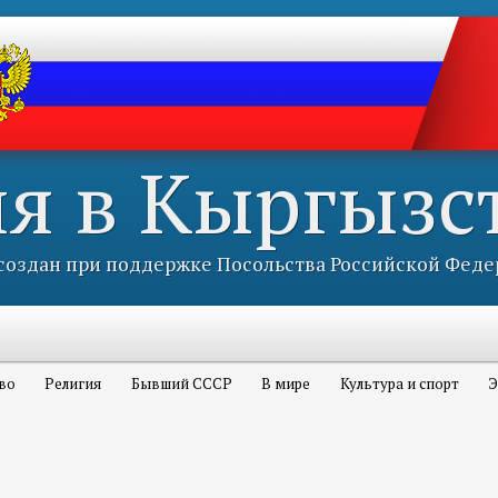
ия в Кыргызс
оздан при поддержке Посольства Российской Феде
во
Религия
Бывший СССР
В мире
Культура и спорт
Э