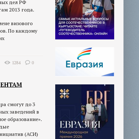
ных дел РФ
ам 2013 года.
мене визового
ов. По каждому
их
1284
0
ДЕНТАМ
ра смогут до 3
ных заведений в
ое образование».
одые
инициатив (АСИ)