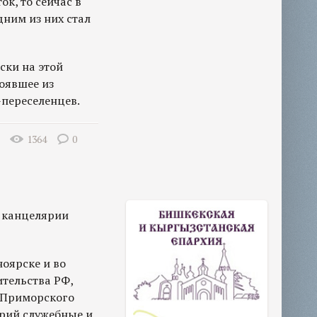
ок, то сейчас в
ним из них стал
ски на этой
оявшее из
-переселенцев.
1364
0
и канцелярии
оярске и во
тельства РФ,
и Приморского
рий служебные и