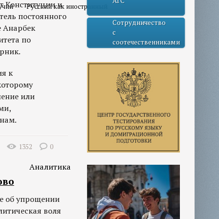
АГС
т Конституции и
учий
Русский как иностранный
тель постоянного
Сотрудничество
е Анарбек
с
итета по
соотечественниками
орник.
ия к
которому
шение или
ми,
нам.
1352
0
Аналитика
ово
е об упрощении
литическая воля