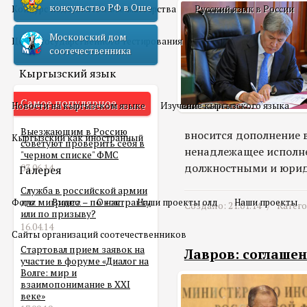
консульство РФ в Оше
Конкурс педагогического мастерства
Русский язык в России
Московский дом
Центр государственного тестирования
соотечественника
Кыргызский язык
Самое популярное
Новости на кыргызском языке
Изучение кыргызского языка
Выезжающим в Россию
вносится дополнение 
Кыргызский как иностранный
советуют проверить себя в
ненадлежащее исполне
"черном списке" ФМС
должностными и юриди
03.06.14
Галерея
Служба в российской армии
Фото
для мигранта – по контракту
Видео
О нас
Наши проекты олд
Наши проекты
Создано: 21.01.14 /
Катег
или по призыву?
16.04.14
Сайты организаций соотечественников
Стартовал прием заявок на
Лавров: соглашен
участие в форуме «Диалог на
Волге: мир и
взаимопонимание в XXI
веке»