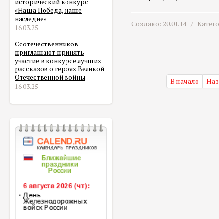
исторический конкурс
«Наша Победа, наше
наследие»
Создано: 20.01.14 /
Катег
16.03.25
Соотечественников
приглашают принять
участие в конкурсе лучших
рассказов о героях Великой
Отечественной войны
В начало
Наз
16.03.25