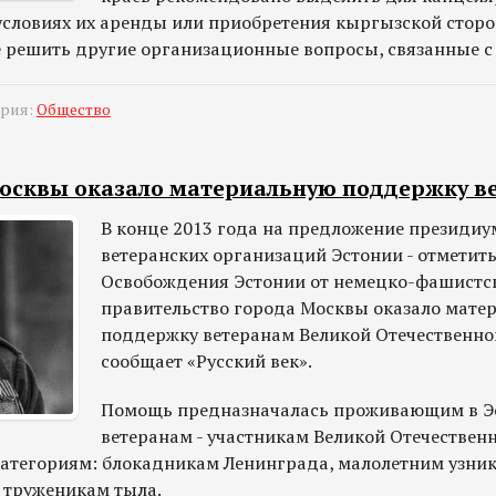
словиях их аренды или приобретения кыргызской сторо
же решить другие организационные вопросы, связанные с
ория:
Общество
осквы оказало материальную поддержку в
В конце 2013 года на предложение президиу
ветеранских организаций Эстонии - отметить
Освобождения Эстонии от немецко-фашистск
правительство города Москвы оказало мате
поддержку ветеранам Великой Отечественно
сообщает «Русский век».
Помощь предназначалась проживающим в Э
ветеранам - участникам Великой Отечествен
атегориям: блокадникам Ленинграда, малолетним узни
и труженикам тыла.