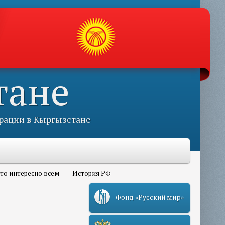
тане
рации в Кыргызстане
то интересно всем
История РФ
Фонд «Русский мир»