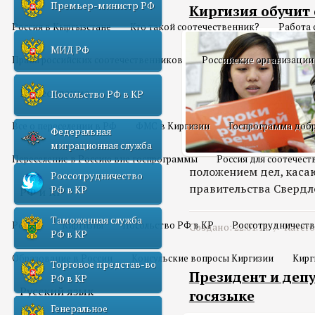
Премьер-министр РФ
Киргизия обучит
Россия в Кыргызстане
Кто такой соотечественник?
Работа 
МИД РФ
Права российских соотечественников
Российские организации
Переселение
Посольство РФ в КР
Все о переселении в РФ
ФМС в Киргизии
Госпрограмма добр
Федеральная
миграционная служба
Переселение в Россию вне госпрограммы
Россия для соотечес
положением дел, каса
Россотрудничество
правительства Свердл
РФ в КР
РФ и КР
Таможенная служба
Россия
Киргизия
Посольство РФ в КР
Россотрудничеств
Создано: 22.01.14 /
Катег
РФ в КР
Образование в России
Консульские вопросы Киргизии
Кирг
Торговое представ-во
Президент и деп
РФ в КР
Русский язык
госязыке
Генеральное