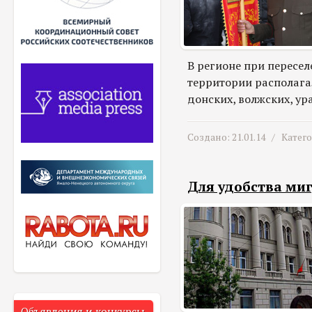
В регионе при пересел
территории располагал
донских, волжских, ур
Создано: 21.01.14 /
Катег
Для удобства ми
Объявления и конкурсы