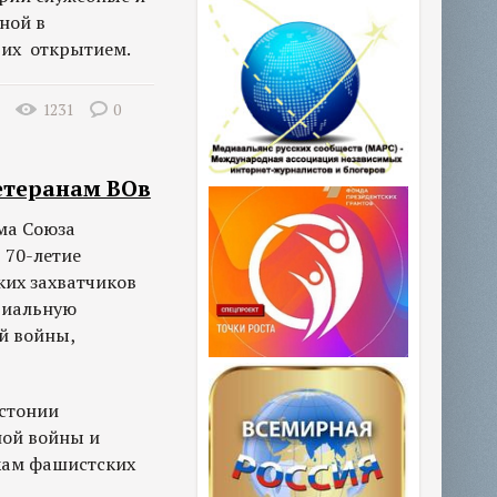
ной в
 их открытием.
1231
0
етеранам ВОв
ма Союза
 70-летие
их захватчиков
риальную
й войны,
стонии
ной войны и
кам фашистских