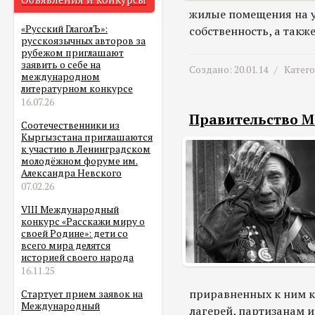
жилые помещения на у
«Русский ГлаголЪ»:
собственность, а так
русскоязычных авторов за
рубежом приглашают
заявить о себе на
Создано: 20.01.14 /
Катег
международном
литературном конкурсе
16.07.26
Правительство М
Соотечественники из
Кыргызстана приглашаются
к участию в Ленинградском
молодёжном форуме им.
Александра Невского
07.02.26
VIII Международный
конкурс «Расскажи миру о
своей Родине»: дети со
всего мира делятся
историей своего народа
16.11.25
приравненных к ним к
Стартует прием заявок на
Международный
лагерей, партизанам 