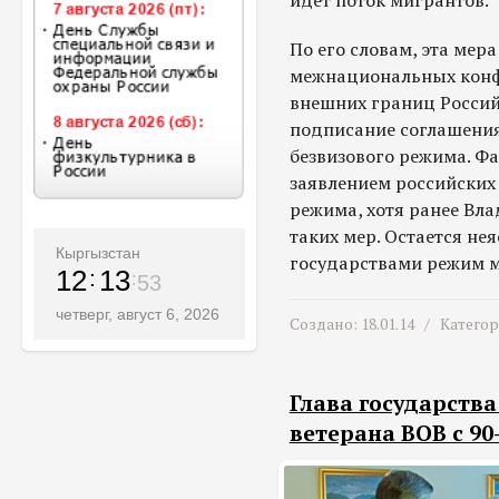
идет поток мигрантов.
По его словам, эта мер
межнациональных конфл
внешних границ Росси
подписание соглашения
безвизового режима. Ф
заявлением российских
режима, хотя ранее Вл
таких мер. Остается не
Кыргызстан
государствами режим мо
12
13
55
четверг, август 6, 2026
Создано: 18.01.14 /
Катего
Глава государств
ветерана ВОВ с 9