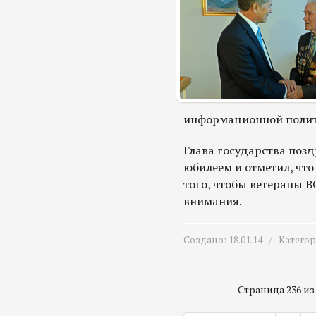
информационной полит
Глава государства позд
юбилеем и отметил, что
того, чтобы ветераны В
внимания.
Создано: 18.01.14 /
Катего
Страница 236 из 