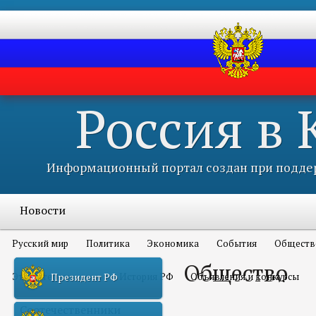
Россия в
Информационный портал создан при поддер
Новости
Русский мир
Политика
Экономика
События
Обществ
Общество
Это интересно всем
История РФ
Объявления и конкурсы
Президент РФ
Соотечественники