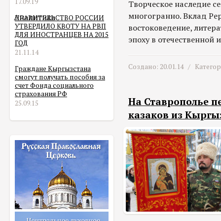
17.09.19
Творческое наследие се
многогранно. Вклад Рер
Аналитика
ПРАВИТЕЛЬСТВО РОССИИ
УТВЕРДИЛО КВОТУ НА РВП
востоковедение, литер
ДЛЯ ИНОСТРАНЦЕВ НА 2015
эпоху в отечественной 
ГОД
21.11.14
Создано: 20.01.14 /
Катего
Граждане Кыргызстана
смогут получать пособия за
счет Фонда социального
страхования РФ
На Ставрополье п
25.09.15
казаков из Кыргы