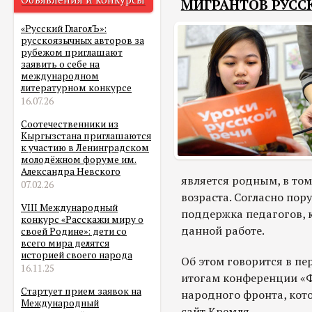
МИГРАНТОВ РУСС
«Русский ГлаголЪ»:
русскоязычных авторов за
рубежом приглашают
заявить о себе на
международном
литературном конкурсе
16.07.26
Соотечественники из
Кыргызстана приглашаются
к участию в Ленинградском
молодёжном форуме им.
Александра Невского
является родным, в то
07.02.26
возраста. Согласно по
VIII Международный
поддержка педагогов, 
конкурс «Расскажи миру о
данной работе.
своей Родине»: дети со
всего мира делятся
историей своего народа
Об этом говорится в пе
16.11.25
итогам конференции «
Стартует прием заявок на
народного фронта, кот
Международный
сайт Кремля.