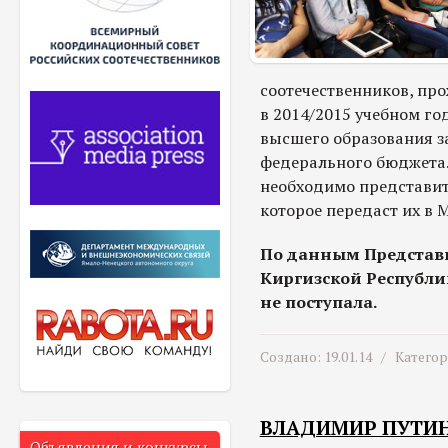
соотечественников, пр
в 2014/2015 учебном го
высшего образования з
федерального бюджета
необходимо представит
которое передаст их в 
По данным Представи
Киргизской Республи
не поступала.
Создано: 19.01.14 /
Катего
ВЛАДИМИР ПУТИН
Объявления и конкурсы