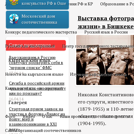
консульство РФ в Оше
Двойное гражданство
Отношения РФ и КР
Образование в Р
Московский дом
Выставка фотогра
Русский язык
соотечественника
жизни» в Бишкеке
Конкурс педагогического мастерства
Русский язык в России
Самое популярное
Русский как иностранный
Центр государственного тестирован
Выезжающим в Россию
Кыргызский язык
советуют проверить себя в
"черном списке" ФМС
03.06.14
Новости на кыргызском языке
Изучение кыргызского языка
Служба в российской армии
Кыргызский как иностранный
для мигранта – по контракту
или по призыву?
Николая Константинович
16.04.14
его супруги, известно
Галерея
(1879-1955) и 110-лети
Стартовал прием заявок на
участие в форуме «Диалог на
общественного деятеля
Фото
Видео
О нас
Наши проекты олд
Наши проекты
Волге: мир и
(1904-1993).
взаимопонимание в XXI
веке»
Сайты организаций соотечественников