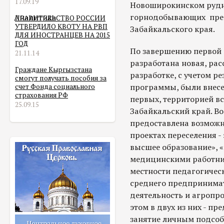
17.09.19
Новоширокинском рудн
горнодобывающих пред
Аналитика
ПРАВИТЕЛЬСТВО РОССИИ
УТВЕРДИЛО КВОТУ НА РВП
Забайкальского края.
ДЛЯ ИНОСТРАНЦЕВ НА 2015
ГОД
По завершению первой 
21.11.14
разработана новая, рас
Граждане Кыргызстана
разработке, с учетом 
смогут получать пособия за
программы, были внесе
счет Фонда социального
страхования РФ
первых, территорией вс
25.09.15
Забайкальский край. В
предоставлена возможно
проектах переселения -
высшее образование», 
медицинскими работник
местности педагогичес
среднего предпринимат
деятельность и агропр
этом в двух из них - п
занятие личным подсоб