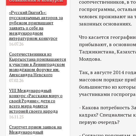
соотечественников, в то
госпрограммы, остальны
«Русский ГлаголЪ»:
человек проживают на 
русскоязычных авторов за
рубежом приглашают
законных основаниях.
заявить о себе на
международном
Что касается географии
литературном конкурсе
прибывают, в основном
16.07.26
Таджикистана, Казахста
Соотечественники из
Молдова.
Кыргызстана приглашаются
к участию в Ленинградском
молодёжном форуме им.
Так, в августе 2014 год
Александра Невского
массовом порядке при
07.02.26
большинство из которы
VIII Международный
участниками госпрогр
конкурс «Расскажи миру о
своей Родине»: дети со
всего мира делятся
- Какова потребность З
историей своего народа
кадрах? Специалисты к
16.11.25
первую очередь?
Стартует прием заявок на
Международный
- Согласно подсчетам, 