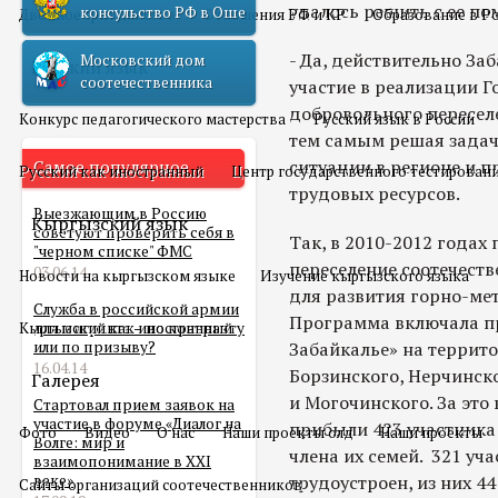
удалось решить с ее п
консульство РФ в Оше
Двойное гражданство
Отношения РФ и КР
Образование в Р
- Да, действительно З
Московский дом
Русский язык
соотечественника
участие в реализации 
добровольного переселе
Конкурс педагогического мастерства
Русский язык в России
тем самым решая зада
ситуации в регионе и 
Самое популярное
Русский как иностранный
Центр государственного тестирован
трудовых ресурсов.
Выезжающим в Россию
Кыргызский язык
советуют проверить себя в
Так, в 2010-2012 года
"черном списке" ФМС
переселение соотечест
03.06.14
Новости на кыргызском языке
Изучение кыргызского языка
для развития горно-ме
Служба в российской армии
Программа включала п
Кыргызский как иностранный
для мигранта – по контракту
или по призыву?
Забайкалье» на террит
16.04.14
Борзинского, Нерчинск
Галерея
и Могочинского. За это
Стартовал прием заявок на
участие в форуме «Диалог на
прибыли 423 участника 
Фото
Видео
О нас
Наши проекты олд
Наши проекты
Волге: мир и
члена их семей. 321 у
взаимопонимание в XXI
веке»
трудоустроен, из них 4
Сайты организаций соотечественников