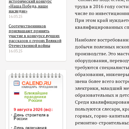
исторический конкурс
труда в 2016 году соста
«Наша Победа, наше
наследие»
числе по инвестиционны
16.03.25
При этом край нуждается
Соотечественников
квалифицированных сп
приглашают принять
участие в конкурсе лучших
Наиболее востребованны
рассказов о героях Великой
Отечественной войны
добычи полезных иско
16.03.25
производстве. Это мас
оборудования, перевод
требуются специалисты
образования, инженеры
звена более всего вост
электрики, младший ме
образовательных и дет
Среди квалифицирован
пользуются слесари, кр
горных, горно-капитал
ремонтно-строительных