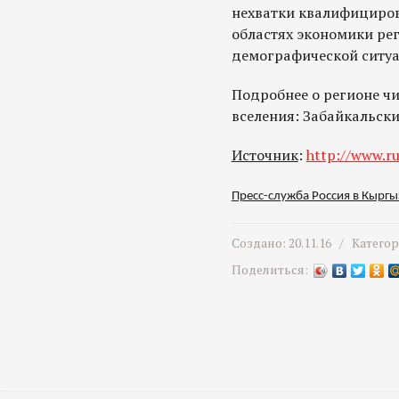
нехватки квалифициро
областях экономики ре
демографической ситуа
Подробнее о регионе чи
вселения: Забайкальски
Источник
:
http://www.ru
Пресс-служба Россия в Кыргы
Создано: 20.11.16 /
Катего
Поделиться: