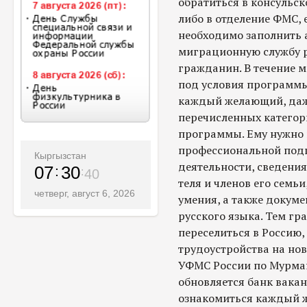
обратиться в консульск
либо в отделение ФМС, 
необходимо заполнить а
миграционную службу р
гражданин. В течение м
под условия программы.
каждый желающий, даже
перечисленных категор
программы. Ему нужно 
профессиональной подг
Кыргызстан
деятельности, сведения
07
30
42
теля и членов его семь
четверг, август 6, 2026
умения, а также докум
русского языка. Тем г
переселиться в Россию,
трудоустройства на но
УФМС России по Мурма
обновляется банк вака
ознакомиться каждый 