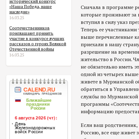
исторический конкурс
Сначала в программе ре
«Наша Победа, наше
наследие»
которые проживают за п
16.03.25
вступил в силу указ пр
Соотечественников
Теперь ее участниками 
приглашают принять
выше перечисленные ка
участие в конкурсе лучших
приехали в нашу страну. 
рассказов о героях Великой
Отечественной войны
разрешение на временн
16.03.25
жительство в России. 
не обязательно иметь э
одной из четырех выше
живете в Мурманской об
обратиться в Управле
службы по Мурманской 
программы «Соотечест
информацию предоставят
Если ваш родственник, 
Россию, все еще живет з