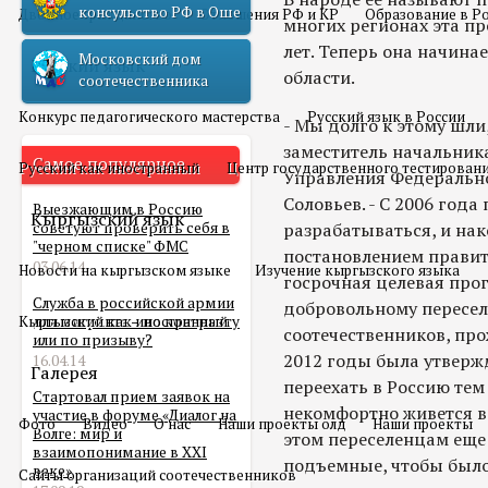
консульство РФ в Оше
Двойное гражданство
Отношения РФ и КР
Образование в Р
многих регионах эта пр
лет. Теперь она начина
Московский дом
Русский язык
области.
соотечественника
Конкурс педагогического мастерства
Русский язык в России
- Мы долго к этому шли, 
заместитель начальник
Самое популярное
Русский как иностранный
Центр государственного тестирован
Управления Федеральн
Соловьев. - С 2006 год
Выезжающим в Россию
Кыргызский язык
советуют проверить себя в
разрабатываться, и нак
"черном списке" ФМС
постановлением правит
03.06.14
Новости на кыргызском языке
Изучение кыргызского языка
госрочная целевая про
Служба в российской армии
добровольному пересел
Кыргызский как иностранный
для мигранта – по контракту
соотечественников, пр
или по призыву?
2012 годы была утверж
16.04.14
Галерея
переехать в Россию тем
Стартовал прием заявок на
некомфортно живется в
участие в форуме «Диалог на
Фото
Видео
О нас
Наши проекты олд
Наши проекты
Волге: мир и
этом переселенцам еще 
взаимопонимание в XXI
подъемные, чтобы было
веке»
Сайты организаций соотечественников