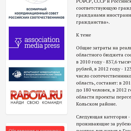
РСФСР, СССР и Российс
соответствующую граж
гражданами иностранно
гражданства».
К теме
Общие затраты на реал
областного бюджета сос
в 2010 году - 837,6 тыся
рублей, в 2012 году - 1
число соотечественник
область, составит: в 201
до 180 человек, в 2012 
области проекты перес
Кольском районе.
Следующая категория -
проживающие за рубежо
десяток лет живет в Ге
Объявления и конкурсы