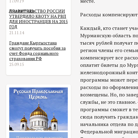
месте.
17.09.19
Аналитика
ПРАВИТЕЛЬСТВО РОССИИ
Расходы компенсируют
УТВЕРДИЛО КВОТУ НА РВП
ДЛЯ ИНОСТРАНЦЕВ НА 2015
ГОД
Каждый, кто станет уч
21.11.14
Мурманскую область пол
тысяч рублей получат п
Граждане Кыргызстана
смогут получать пособия за
регион члены его семьи.
счет Фонда социального
компенсирует все расхо
страхования РФ
25.09.15
оплатит билеты до Мурм
железнодорожный конте
программы может переве
расходы по оформлению
возмещены. Но, по зав
службы, не это главное. 
программы сможет в те
сюда получить гражданс
начальника отдела по 
Федеральной миграцион