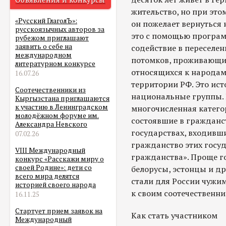
жительство, но при это
«Русский ГлаголЪ»:
он пожелает вернуться 
русскоязычных авторов за
это с помощью програм
рубежом приглашают
заявить о себе на
содействие в переселен
международном
потомков, проживающих
литературном конкурсе
относящихся к народам
16.07.26
территории РФ. Это ис
Соотечественники из
национальные группы. 
Кыргызстана приглашаются
к участию в Ленинградском
многочисленная категор
молодёжном форуме им.
состоявшие в гражданс
Александра Невского
государствах, входивши
07.02.26
гражданство этих госу
VIII Международный
гражданства». Проще го
конкурс «Расскажи миру о
своей Родине»: дети со
белорусы, эстонцы и д
всего мира делятся
стали для России чужим
историей своего народа
к своим соотечественни
16.11.25
Стартует прием заявок на
Как стать участником
Международный