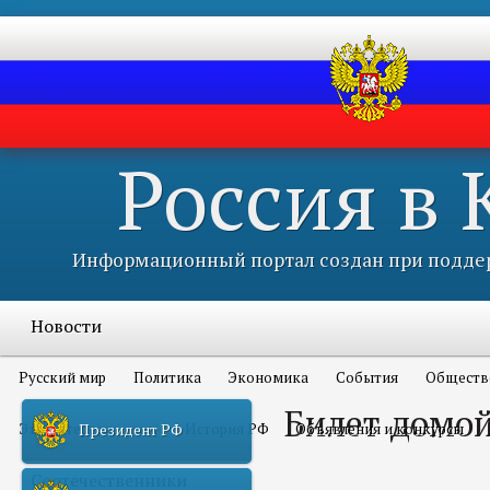
Россия в
Информационный портал создан при поддер
Новости
Русский мир
Политика
Экономика
События
Обществ
Билет домо
Это интересно всем
История РФ
Объявления и конкурсы
Президент РФ
Соотечественники