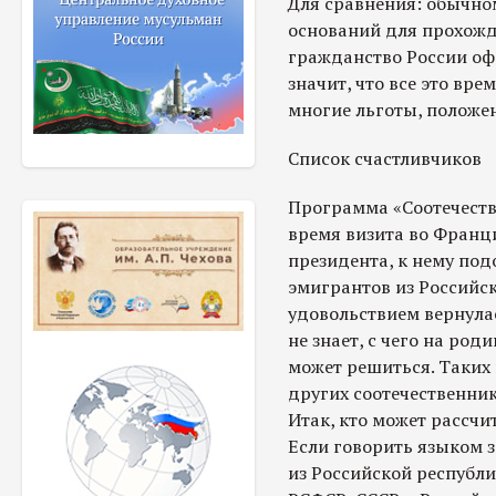
Для сравнения: обычно
оснований для прохож
гражданство России офо
значит, что все это вре
многие льготы, положе
Список счастливчиков
Программа «Соотечеств
время визита во Франц
президента, к нему по
эмигрантов из Российск
удовольствием вернулас
не знает, с чего на род
может решиться. Таких 
других соотечественник
Итак, кто может рассч
Если говорить языком 
из Российской республи