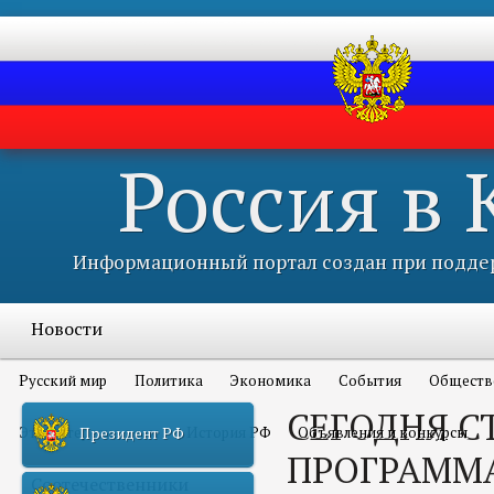
Россия в
Информационный портал создан при поддер
Новости
Русский мир
Политика
Экономика
События
Обществ
СЕГОДНЯ С
Это интересно всем
История РФ
Объявления и конкурсы
Президент РФ
ПРОГРАММ
Соотечественники