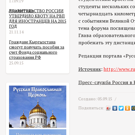
17.09.19
студенты нескольких со
Аналитика
ПРАВИТЕЛЬСТВО РОССИИ
четырнадцать километр
УТВЕРДИЛО КВОТУ НА РВП
с событиями Великой О
ДЛЯ ИНОСТРАНЦЕВ НА 2015
ГОД
тема форума посвящена
21.11.14
Глава образовательного
Граждане Кыргызстана
пробежать эту дистанц
смогут получать пособия за
счет Фонда социального
Редакция портала «Рус
страхования РФ
25.09.15
Источник
:
http://www.ru
Пресс-служба Россия в
Создано: 05.09.15 /
Поделиться: