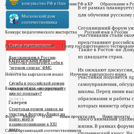
консульство РФ в Оше
Двойное гражданство
Отношения РФ и КР
Образование в Р
В её рамках планируетс
для обучения русскому 
Московский дом
Русский язык
соотечественника
Сегодняшний форум уже
Конкурс педагогического мастерства
Русский язык в России
участниками стали окол
представляют российск
Самое популярное
Русский как иностранный
Центр государственного тестирован
Также в Ростов-на-Дон
из двадцати стран.
Выезжающим в Россию
Кыргызский язык
советуют проверить себя в
"черном списке" ФМС
Их ожидают дискуссии, 
03.06.14
Новости на кыргызском языке
Изучение кыргызского языка
участники поделятся д
Служба в российской армии
самоуправления, обсуд
Кыргызский как иностранный
для мигранта – по контракту
школы. Перед ними выс
или по призыву?
образования и работы 
16.04.14
Галерея
которых министр образ
Стартовал прием заявок на
участие в форуме «Диалог на
Фото
Видео
О нас
Наши проекты олд
Наши проекты
Много внимания уделяе
Волге: мир и
взаимопонимание в XXI
жизни. В рамках форум
веке»
Сайты организаций соотечественников
студенческий кросс. На