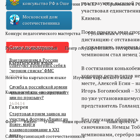
участвауют в лыжной го
консульство РФ в Оше
Двойное гражданство
Отношения РФ и КР
Образование в Р
участвовал единственн
Московский дом
Климов.
Русский язык
соотечественника
После прыжка наш спор
Конкурс педагогического мастерства
Русский язык в России
дистанцию с отставание
к сожалению, закончил
Самое популярное
Русский как иностранный
Центр государственного тестирован
чемпионом стал немец 
Выезжающим в Россию
Кыргызский язык
советуют проверить себя в
В состязании конькобеж
"черном списке" ФМС
хороших результатов не
03.06.14
Новости на кыргызском языке
Изучение кыргызского языка
месте, Алексей Есин – н
Служба в российской армии
Игорь Боголюбский – 3
Кыргызский как иностранный
для мигранта – по контракту
или по призыву?
по уже установившемус
16.04.14
представитель Голланд
Галерея
Стартовал прием заявок на
Без сенсации обошлось 
участие в форуме «Диалог на
Фото
Видео
О нас
Наши проекты олд
Наши проекты
Волге: мир и
саночников. Немцы Тоб
взаимопонимание в XXI
чемпионами, серебро з
веке»
Сайты организаций соотечественников