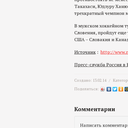
Такахаси, Юдзуру Ханю,
трехкратный чемпион м
В мужском хоккейном т
Словения, пройдут еще 
США – Словакия и Канад
Источник
:
http://www.r
Пресс-служба Россия в
Создано: 13.02.14 /
Катего
Поделиться:
Комментарии
Написать комментар