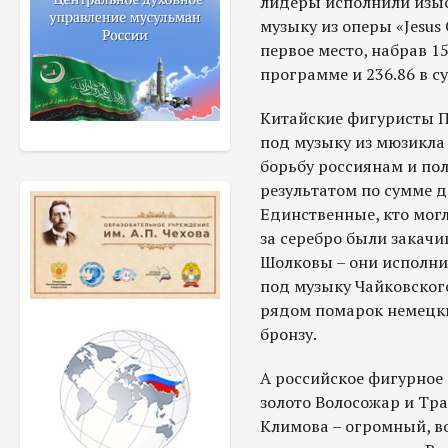
лидеры исполнили изы
музыку из оперы «Jesus 
первое место, набрав 1
программе и 236.86 в с
Китайские фигуристы П
под музыку из мюзикла
борьбу россиянам и пол
результатом по сумме д
Единственные, кто могл
за серебро были закач
Шолковы – они исполн
под музыку Чайковског
рядом помарок немецки
бронзу.
А российское фигурное
золото Волосожар и Тра
Климова – огромный, в