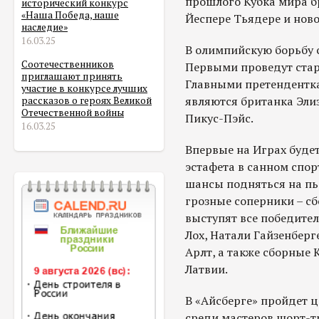
прошлого Кубка мира б
исторический конкурс
«Наша Победа, наше
Йеспере Тьядере и ново
наследие»
16.03.25
В олимпийскую борьбу 
Соотечественников
Первыми проведут ста
приглашают принять
Главными претендентка
участие в конкурсе лучших
являются британка Эли
рассказов о героях Великой
Отечественной войны
Пикус-Пэйс.
16.03.25
Впервые на Играх буде
эстафета в санном спор
шансы подняться на пье
грозные соперники – сб
выступят все победите
Лох, Натали Гайзенберг
Арлт, а также сборные 
Латвии.
В «Айсберге» пройдет 
среди мастеров шорт-т