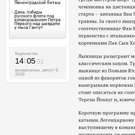
чемпионка на дистанци
старта – китаянка Ван М
травмы. За своего лиде
соотечественнице Фан К
первенство с итальянк
кореянками Пак Сын Хи
Кыргызстан
Лыжницы разыграют мед
14
05
53
классическим ходом. Т
лыжнице из Польши Юст
воскресенье, август 9,
2026
одной из фавориток гон
выигрывали норвежки М
стоит опасаться их соо
Терезы Йохауг и, коне
Короткую программу п
катании. Легендарному
выступившему в команд
противостоять не мене