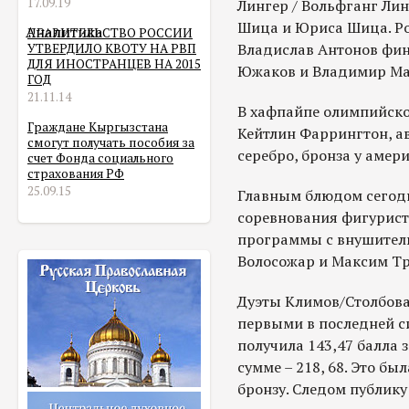
17.09.19
Лингер / Вольфганг Лин
Шица и Юриса Шица. Ро
Аналитика
ПРАВИТЕЛЬСТВО РОССИИ
Владислав Антонов фи
УТВЕРДИЛО КВОТУ НА РВП
ДЛЯ ИНОСТРАНЦЕВ НА 2015
Южаков и Владимир Ма
ГОД
21.11.14
В хафпайпе олимпийско
Граждане Кыргызстана
Кейтлин Фаррингтон, а
смогут получать пособия за
серебро, бронза у амер
счет Фонда социального
страхования РФ
25.09.15
Главным блюдом сегод
соревнования фигурист
программы с внушител
Волосожар и Максим Тр
Дуэты Климов/Столбова
первыми в последней с
получила 143,47 балла 
сумме – 218, 68. Это бы
бронзу. Следом публик