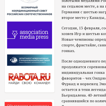
золотыми медалями Рос
на седьмом месте, а на
Германия с шестью наг
второе место у Канады, 
Сегодня, 13 февраля, с
хозяев Игр и шестью к
Новые чемпионы опреде
спорте, фристайле, сан
гонках.
После однодневного пе
продолжатся соревнован
индивидуальная гонка н
фаворитов – чех Ондрж
Фуркад и норвежец Эми
остается в тени легенд
Бьерндалена. 40-летний
сравнявшийся по колич
Объявления и конкурсы