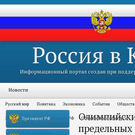
Россия в
Информационный портал создан при поддер
Новости
Русский мир
Политика
Экономика
События
Обществ
Олимпийски
Это интересно всем
История РФ
Объявления и конкурсы
Президент РФ
предельных 
Соотечественники