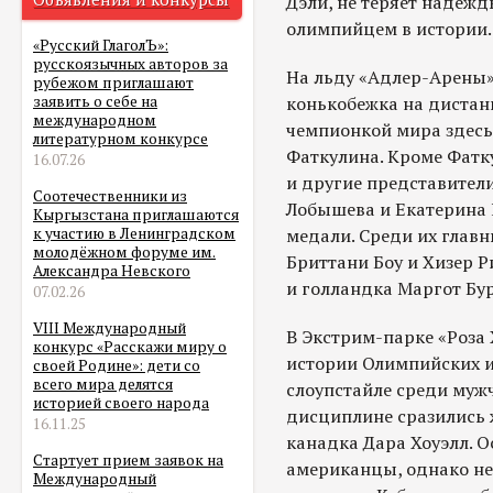
Дэли, не теряет надеж
олимпийцем в истории.
«Русский ГлаголЪ»:
русскоязычных авторов за
На льду «Адлер-Арены
рубежом приглашают
конькобежка на дистан
заявить о себе на
международном
чемпионкой мира здесь
литературном конкурсе
Фаткулина. Кроме Фатк
16.07.26
и другие представители
Соотечественники из
Лобышева и Екатерина 
Кыргызстана приглашаются
медали. Среди их глав
к участию в Ленинградском
молодёжном форуме им.
Бриттани Боу и Хизер 
Александра Невского
и голландка Маргот Бур
07.02.26
VIII Международный
В Экстрим-парке «Роза 
конкурс «Расскажи миру о
истории Олимпийских и
своей Родине»: дети со
всего мира делятся
слоупстайле среди мужч
историей своего народа
дисциплине сразились 
16.11.25
канадка Дара Хоуэлл. 
Стартует прием заявок на
американцы, однако не 
Международный