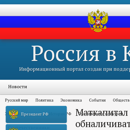
Россия в
Информационный портал создан при поддер
Новости
Русский мир
Политика
Экономика
События
Обществ
Маткапитал 
Это интересно всем
История РФ
Объявления и конкурсы
Президент РФ
обналичива
Соотечественники