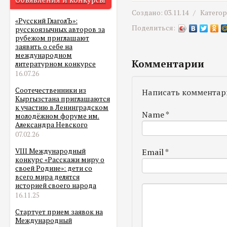
Создано: 03.11.14 /
Катего
«Русский ГлаголЪ»:
Поделиться:
русскоязычных авторов за
рубежом приглашают
заявить о себе на
международном
Комментарии
литературном конкурсе
16.07.26
Соотечественники из
Написать комментар
Кыргызстана приглашаются
к участию в Ленинградском
Name
*
молодёжном форуме им.
Александра Невского
07.02.26
Email
*
VIII Международный
конкурс «Расскажи миру о
своей Родине»: дети со
всего мира делятся
историей своего народа
16.11.25
Стартует прием заявок на
Международный