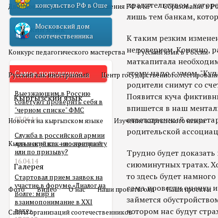
правительством, котор
консульство РФ в Оше
Двойное гражданство
Отношения РФ и КР
Образование в Р
лишь тем банкам, кото
Московский дом
Русский язык
соотечественника
К таким резким изменен
недоверием. Конечно, 
Конкурс педагогического мастерства
Русский язык в России
маткапитала необходимо
этому надо с умом. "Куд
Самое популярное
Русский как иностранный
Центр государственного тестирован
родители снимут со счет
Выезжающим в Россию
Появится куча фиктивны
Кыргызский язык
советуют проверить себя в
впишется в наш менталит
"черном списке" ФМС
ответственный секрета
03.06.14
Новости на кыргызском языке
Изучение кыргызского языка
родительской ассоциац
Служба в российской армии
Кыргызский как иностранный
для мигранта – по контракту
или по призыву?
Трудно будет доказать 
16.04.14
сиюминутных тратах. Хо
Галерея
то здесь будет намного
Стартовал прием заявок на
участие в форуме «Диалог на
сама провести оценку и
Фото
Видео
О нас
Наши проекты олд
Наши проекты
Волге: мир и
займется обустройством
взаимопонимание в XXI
веке»
котором нас будут стра
Сайты организаций соотечественников