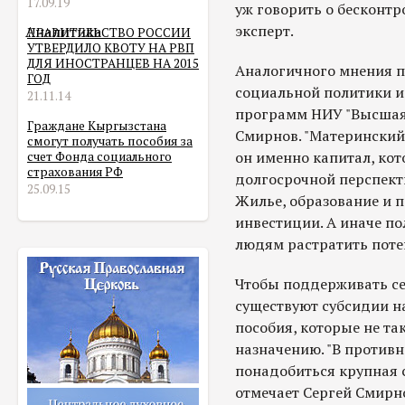
17.09.19
уж говорить о бесконтро
эксперт.
Аналитика
ПРАВИТЕЛЬСТВО РОССИИ
УТВЕРДИЛО КВОТУ НА РВП
ДЛЯ ИНОСТРАНЦЕВ НА 2015
Аналогичного мнения п
ГОД
социальной политики и
21.11.14
программ НИУ "Высшая
Граждане Кыргызстана
Смирнов. "Материнский 
смогут получать пособия за
он именно капитал, кот
счет Фонда социального
страхования РФ
долгосрочной перспектив
25.09.15
Жилье, образование и п
инвестиции. А иначе по
людям растратить поте
Чтобы поддерживать се
существуют субсидии н
пособия, которые не так
назначению. "В противн
понадобиться крупная с
отмечает Сергей Смирн