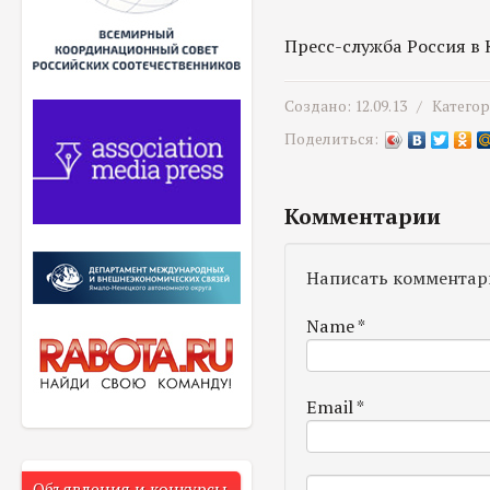
Пресс-служба Россия в
Создано: 12.09.13 /
Катего
Поделиться:
Комментарии
Написать комментар
Name
*
Email
*
Объявления и конкурсы