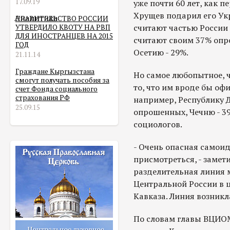
17.09.19
уже почти 60 лет, как 
Хрущев подарил его Ук
Аналитика
ПРАВИТЕЛЬСТВО РОССИИ
считают частью России
УТВЕРДИЛО КВОТУ НА РВП
ДЛЯ ИНОСТРАНЦЕВ НА 2015
считают своим 37% опр
ГОД
Осетию - 29%.
21.11.14
Граждане Кыргызстана
Но самое любопытное, ч
смогут получать пособия за
то, что им вроде бы оф
счет Фонда социального
страхования РФ
например, Республику 
25.09.15
опрошенных, Чечню - 39
социологов.
- Очень опасная самои
присмотреться, - замети
разделительная линия 
Центральной России в 
Кавказа. Линия возникл
По словам главы ВЦИОМ