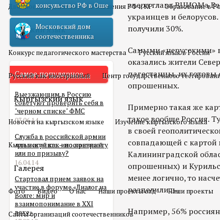
вчера глава ВЦИОМа Вал
консульство РФ в Оше
Двойное гражданство
Отношения РФ и КР
Образование в Р
украинцев и белорусов
Московский дом
получили 30%.
Русский язык
соотечественника
Самыми «нерусскими» в
Конкурс педагогического мастерства
Русский язык в России
оказались жители Север
дагестанцы, их готовы
Самое популярное
Русский как иностранный
Центр государственного тестирован
опрошенных.
Выезжающим в Россию
Кыргызский язык
советуют проверить себя в
Примерно такая же кар
"черном списке" ФМС
такое вообще Россия. Т
03.06.14
Новости на кыргызском языке
Изучение кыргызского языка
в своей геополитическо
Служба в российской армии
совпадающей с картой 
Кыргызский как иностранный
для мигранта – по контракту
или по призыву?
Калининградской облас
16.04.14
опрошенных) и Курильс
Галерея
менее логично, то насч
Стартовал прием заявок на
участие в форуме «Диалог на
разделились.
Фото
Видео
О нас
Наши проекты олд
Наши проекты
Волге: мир и
взаимопонимание в XXI
Например, 56% россиян
веке»
Сайты организаций соотечественников