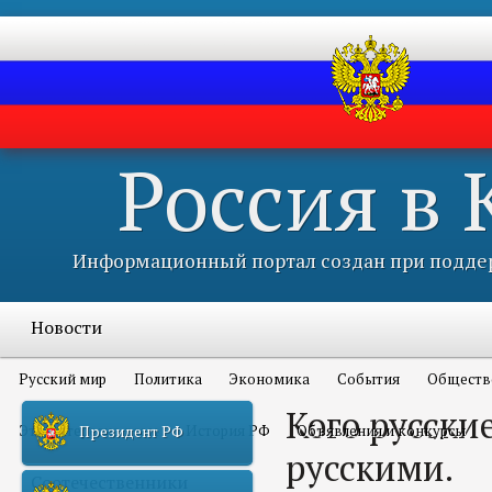
Россия в
Информационный портал создан при поддер
Новости
Русский мир
Политика
Экономика
События
Обществ
Кого русски
Это интересно всем
История РФ
Объявления и конкурсы
Президент РФ
русскими.
Соотечественники