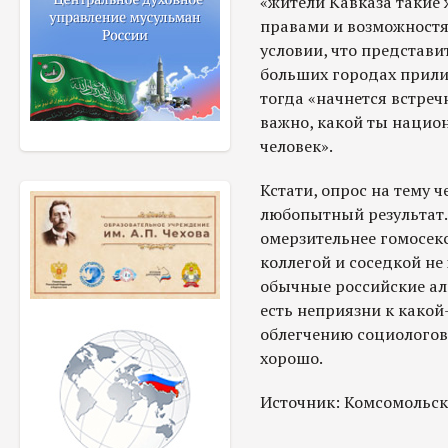
«жители Кавказа такие 
правами и возможностя
условии, что представит
больших городах прилич
тогда «начнется встреч
важно, какой ты национ
человек».
Кстати, опрос на тему ч
любопытный результат.
омерзительнее гомосекс
коллегой и соседкой не
обычные российские алк
есть неприязни к какой
облегчению социологов,
хорошо.
Источник: Комсомольск