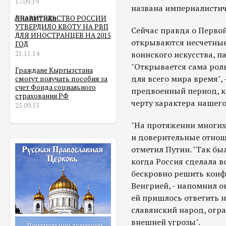
17.09.19
названа империалистич
Аналитика
ПРАВИТЕЛЬСТВО РОССИИ
УТВЕРДИЛО КВОТУ НА РВП
Сейчас правда о Перво
ДЛЯ ИНОСТРАНЦЕВ НА 2015
открываются несчетные
ГОД
21.11.14
воинского искусства, п
"Открывается сама роль
Граждане Кыргызстана
для всего мира время", 
смогут получать пособия за
счет Фонда социального
предвоенный период, 
страхования РФ
черту характера нашего
25.09.15
"На протяжении многих 
и доверительные отнош
отметил Путин. "Так бы
когда Россия сделала в
бескровно решить конф
Венгрией, - напомнил он
ей пришлось ответить 
славянский народ, огра
внешней угрозы".