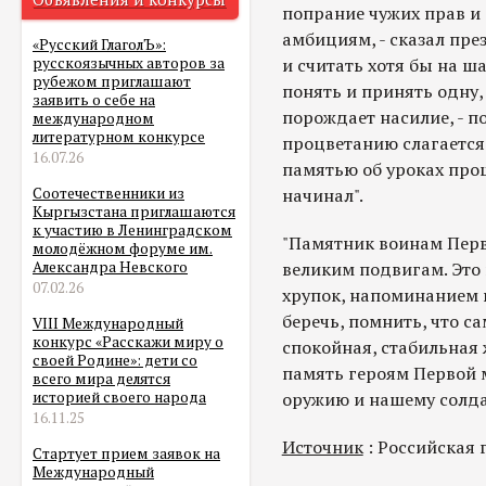
попрание чужих прав и 
амбициям, - сказал пре
«Русский ГлаголЪ»:
и считать хотя бы на ша
русскоязычных авторов за
рубежом приглашают
понять и принять одну,
заявить о себе на
порождает насилие, - по
международном
литературном конкурсе
процветанию слагается
16.07.26
памятью об уроках прош
начинал".
Соотечественники из
Кыргызстана приглашаются
к участию в Ленинградском
"Памятник воинам Перво
молодёжном форуме им.
великим подвигам. Это 
Александра Невского
07.02.26
хрупок, напоминанием в
беречь, помнить, что са
VIII Международный
конкурс «Расскажи миру о
спокойная, стабильная ж
своей Родине»: дети со
память героям Первой 
всего мира делятся
оружию и нашему солдат
историей своего народа
16.11.25
Источник
: Российская 
Стартует прием заявок на
Международный