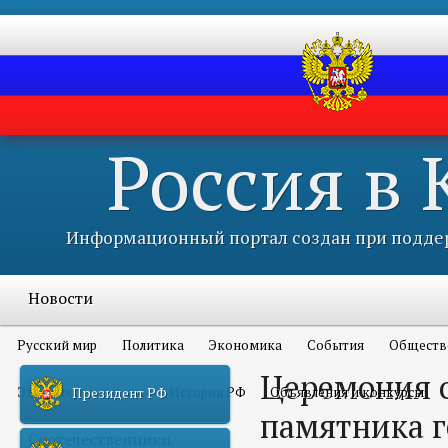
Россия в
Информационный портал создан при поддер
Новости
Русский мир
Политика
Экономика
События
Обществ
Церемония 
Это интересно всем
История РФ
Объявления и конкурсы
Президент РФ
памятника 
Соотечественники