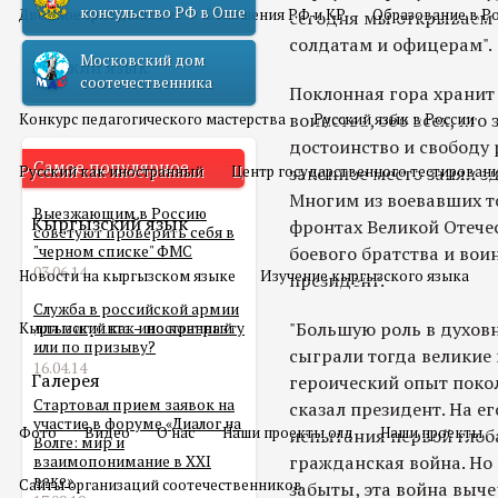
консульство РФ в Оше
Двойное гражданство
Отношения РФ и КР
Образование в Р
сегодня мы открываем 
солдатам и офицерам".
Московский дом
Русский язык
соотечественника
Поклонная гора хранит 
воинства, обо всех, кт
Конкурс педагогического мастерства
Русский язык в России
достоинство и свободу 
Самое популярное
Русский как иностранный
Центр государственного тестирован
законное место занял з
Многим из воевавших т
Выезжающим в Россию
Кыргызский язык
фронтах Великой Отече
советуют проверить себя в
"черном списке" ФМС
боевого братства и вои
03.06.14
Новости на кыргызском языке
Изучение кыргызского языка
президент.
Служба в российской армии
"Большую роль в духов
Кыргызский как иностранный
для мигранта – по контракту
или по призыву?
сыграли тогда великие 
16.04.14
Галерея
героический опыт поко
Стартовал прием заявок на
сказал президент. На е
участие в форуме «Диалог на
Фото
Видео
О нас
Наши проекты олд
Наши проекты
испытания первой глоб
Волге: мир и
гражданская война. Но
взаимопонимание в XXI
веке»
Сайты организаций соотечественников
забыты, эта война выче