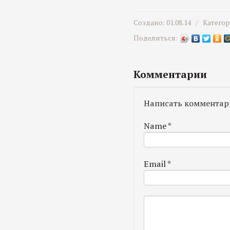
Создано: 01.08.14 /
Катего
Поделиться:
Комментарии
Написать комментар
Name
*
Email
*