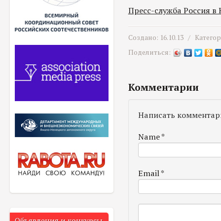
Пресс-служба Россия в
Создано: 16.10.13 /
Катего
Поделиться:
Комментарии
Написать комментар
Name
*
Email
*
Объявления и конкурсы