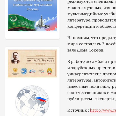
реализуются специальн
молодых ученых, издаю
мультимедийные учебны
литературе, проводят
конференции и общест
Напомним, что предыдущ
мира состоялась 3 нояб
зале Дома Союзов.
В работе ассамблеи при
и зарубежных представ
университетские препод
литературы, авторитетн
известные политики, р
соотечественников и м
публицисты, эксперты,
Источник
:
http://www.r