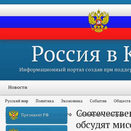
Россия в
Информационный портал создан при поддер
Новости
Русский мир
Политика
Экономика
События
Обществ
Соотечестве
Это интересно всем
История РФ
Объявления и конкурсы
Президент РФ
обсудят мис
Соотечественники