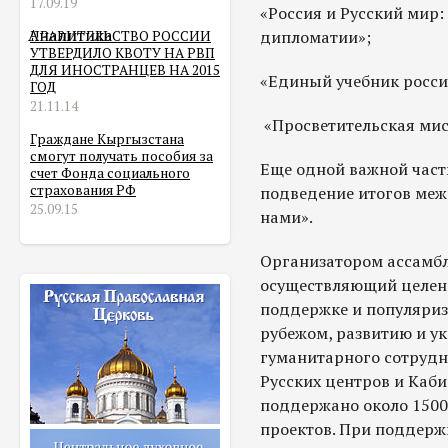
17.09.19
«Россия и Русский мир
Аналитика
дипломатии»;
ПРАВИТЕЛЬСТВО РОССИИ
УТВЕРДИЛО КВОТУ НА РВП
ДЛЯ ИНОСТРАНЦЕВ НА 2015
«Единый учебник росси
ГОД
21.11.14
«Просветительская мис
Граждане Кыргызстана
смогут получать пособия за
Еще одной важной част
счет Фонда социального
страхования РФ
подведение итогов меж
25.09.15
нами».
Организатором ассамбл
осуществляющий целен
поддержке и популяриз
рубежом, развитию и 
гуманитарного сотрудн
Русских центров и Каби
поддержано около 1500
проектов. При поддерж