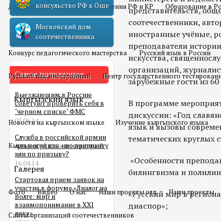
консульство РФ в Оше
Двойное гражданство
Отношения РФ и КР
Образование в Р
представительств, общ
соотечественники, авто
Московский дом
Русский язык
иностранные учёные, р
соотечественника
преподаватели истории 
Конкурс педагогического мастерства
Русский язык в России
искусства, священносл
организаций, журналис
Самое популярное
Русский как иностранный
Центр государственного тестирован
зарубежные гости из 60
Выезжающим в Россию
Кыргызский язык
В программе мероприя
советуют проверить себя в
"черном списке" ФМС
дискуссии: «Год славян
03.06.14
Новости на кыргызском языке
Изучение кыргызского языка
язык и вызовы современ
Служба в российской армии
тематических круглых с
Кыргызский как иностранный
для мигранта – по контракту
или по призыву?
«Особенности преподав
16.04.14
Галерея
билингвизма и полилин
Стартовал прием заявок на
участие в форуме «Диалог на
Фото
Видео
О нас
Наши проекты олд
Наши проекты
«Русский мир в регион
Волге: мир и
взаимопонимание в XXI
диаспор»;
веке»
Сайты организаций соотечественников