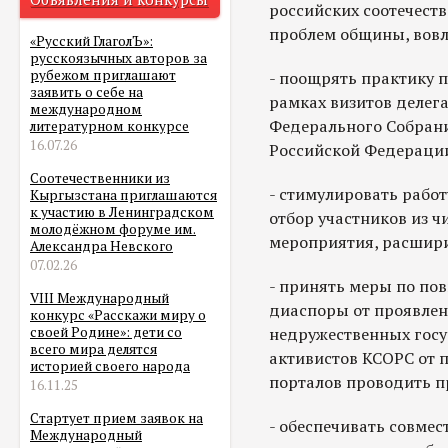
российских соотечест
проблем общины, вовл
«Русский ГлаголЪ»:
русскоязычных авторов за
рубежом приглашают
- поощрять практику 
заявить о себе на
рамках визитов делег
международном
Федерального Собрани
литературном конкурсе
16.07.26
Российской Федераци
Соотечественники из
- стимулировать рабо
Кыргызстана приглашаются
к участию в Ленинградском
отбор участников из 
молодёжном форуме им.
мероприятия, расшири
Александра Невского
07.02.26
- принять меры по по
VIII Международный
диаспоры от проявлен
конкурс «Расскажи миру о
недружественных госу
своей Родине»: дети со
всего мира делятся
активистов КСОРС от 
историей своего народа
порталов проводить п
16.11.25
Стартует прием заявок на
- обеспечивать совме
Международный