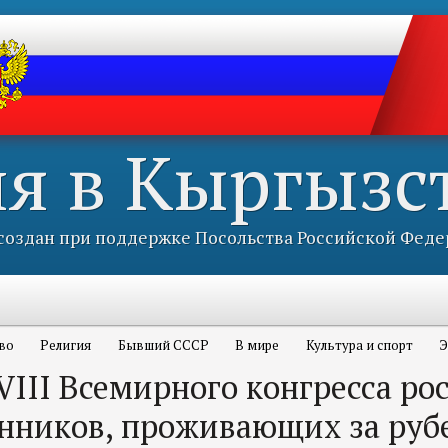
ия в Кыргызс
оздан при поддержке Посольства Российской Феде
во
Религия
Бывший СССР
В мире
Культура и спорт
Э
VIII Всемирного конгресса ро
енников, проживающих за ру