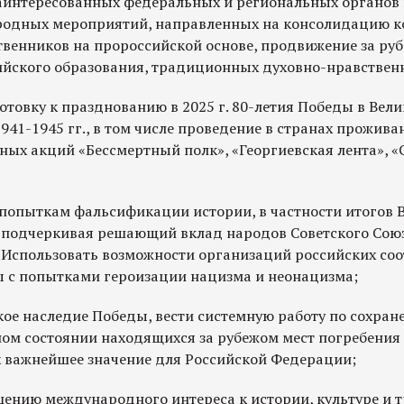
аинтересованных федеральных и региональных органов 
одных мероприятий, направленных на консолидацию к
твенников на пророссийской основе, продвижение за ру
сийского образования, традиционных духовно-нравствен
отовку к празднованию в 2025 г. 80-летия Победы в Вел
941-1945 гг., в том числе проведение в странах прожива
ых акций «Бессмертный полк», «Георгиевская лента», «
 попыткам фальсификации истории, в частности итогов 
 подчеркивая решающий вклад народов Советского Союз
 Использовать возможности организаций российских соо
ы с попытками героизации нацизма и неонацизма;
кое наследие Победы, вести системную работу по сохран
м состоянии находящихся за рубежом мест погребения 
 важнейшее значение для Российской Федерации;
шению международного интереса к истории, культуре и