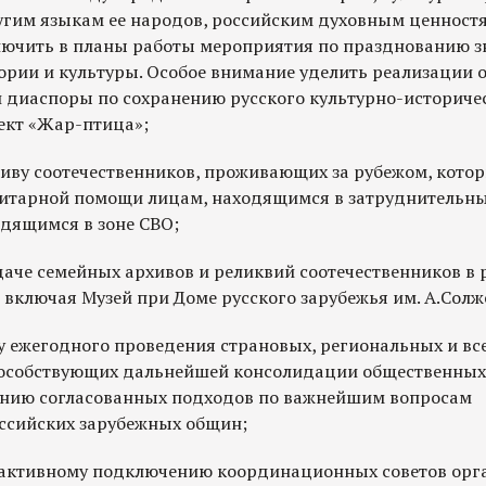
ругим языкам ее народов, российским духовным ценност
лючить в планы работы мероприятия по празднованию 
тории и культуры. Особое внимание уделить реализации 
 диаспоры по сохранению русского культурно-историчес
ект «Жар-птица»;
иву соотечественников, проживающих за рубежом, кото
нитарной помощи лицам, находящимся в затруднительных
одящимся в зоне СВО;
даче семейных архивов и реликвий соотечественников в 
 включая Музей при Доме русского зарубежья им. А.Сол
у ежегодного проведения страновых, региональных и в
способствующих дальнейшей консолидации общественны
нию согласованных подходов по важнейшим вопросам
ссийских зарубежных общин;
е активному подключению координационных советов ор