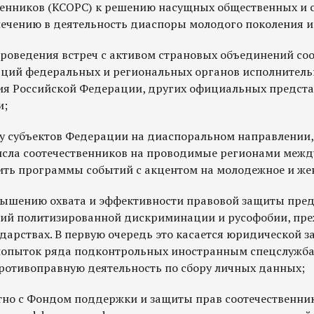
венников (КСОРС) к решению насущных общественных и
ечению в деятельность диаспоры молодого поколения 
проведения встреч с активом страновых объединений соо
аций федеральных и региональных органов исполнитель
я Российской Федерации, других официальных предста
и;
ту субъектов Федерации на диаспоральном направлении,
числа соотечественников на проводимые регионами меж
ть программы событий с акцентом на молодежное и же
вышению охвата и эффективности правовой защиты пред
ий политизированной дискриминации и русофобии, преж
дарствах. В первую очередь это касается юридической 
попыток ряда подконтрольных иностранным спецслужба
ротивоправную деятельность по сбору личных данных;
стно с Фондом поддержки и защиты прав соотечественни