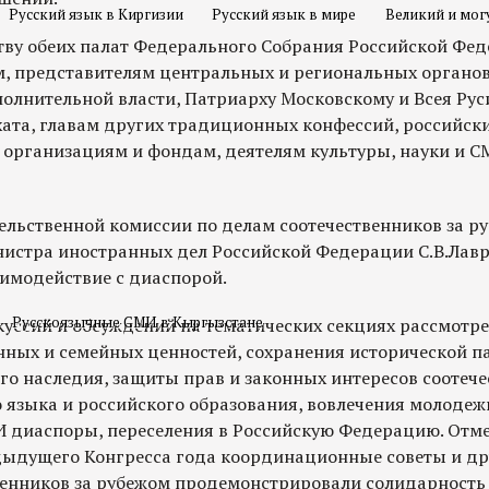
Русский язык в Киргизии
Русский язык в мире
Великий и мог
ву обеих палат Федерального Собрания Российской Фед
м, представителям центральных и региональных органо
олнительной власти, Патриарху Московскому и Всея Руси
ата, главам других традиционных конфессий, российск
организациям и фондам, деятелям культуры, науки и С
льственной комиссии по делам соотечественников за ру
истра иностранных дел Российской Федерации С.В.Лавр
аимодействие с диаспорой.
Русскоязычные СМИ в Кыргызстане
куссий и обсуждений на тематических секциях рассмотр
ных и семейных ценностей, сохранения исторической п
го наследия, защиты прав и законных интересов соотече
 языка и российского образования, вовлечения молодеж
 диаспоры, переселения в Российскую Федерацию. Отмеч
ыдущего Конгресса года координационные советы и др
венников за рубежом продемонстрировали солидарность 