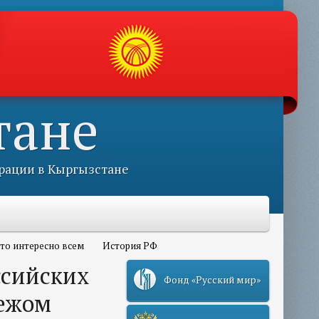
тане
рации в Кыргызстане
то интересно всем
История РФ
ссийских
Фонд «Русский мир»
бежом