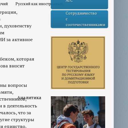
АГС
учий
Русский как иностранный
ерации,
Сотрудничество
в
с
соотечественниками
, духовенству
им
МИ за активное
бежом, которая
ова вносит
ены вопросы
амяти,
Аналитика
ственников,
и в деятельность
алось, что за
угие структуры
и единство,