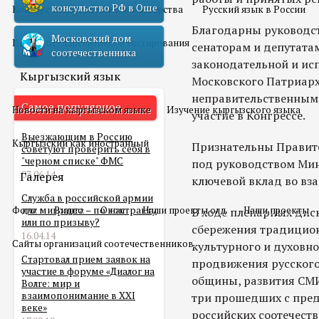
консульство РФ в Оше
Конкурс педагогического мастерства
Русский язык в России
Благодарны руководст
Московский дом
Центр государственного тестирования
сенаторам и депутата
соотечественника
законодательной и исп
Кыргызский язык
Московского Патриарх
неправительственным 
Самое популярное
Новости на кыргызском языке
Изучение кыргызского языка
участие в Конгрессе.
Выезжающим в Россию
Кыргызский как иностранный
Признательны Правите
советуют проверить себя в
"черном списке" ФМС
под руководством Мин
03.06.14
Галерея
ключевой вклад во вз
Служба в российской армии
Фото
для мигранта – по контракту
Видео
О нас
Наши проекты олд
Наши проекты
В ходе пленарных дис
или по призыву?
сбережения традицион
16.04.14
Сайты организаций соотечественников
культурного и духовно
Стартовал прием заявок на
продвижения русского
участие в форуме «Диалог на
общины, развития СМИ
Волге: мир и
взаимопонимание в XXI
три прошедших с пред
веке»
российских соотечест