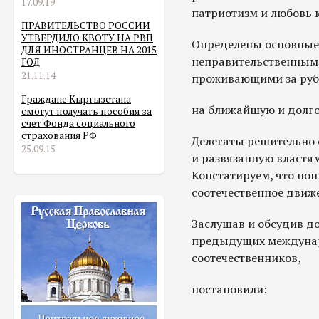
17.09.19
патриотизм и любовь к
ПРАВИТЕЛЬСТВО РОССИИ
УТВЕРДИЛО КВОТУ НА РВП
Определены основные
ДЛЯ ИНОСТРАНЦЕВ НА 2015
неправительственными
ГОД
21.11.14
проживающими за руб
Граждане Кыргызстана
на ближайшую и долго
смогут получать пособия за
счет Фонда социального
страхования РФ
Делегаты решительно 
25.09.15
и развязанную властя
Констатируем, что по
соотечественное движ
Заслушав и обсудив д
предыдущих междунар
соотечественников,
постановили: