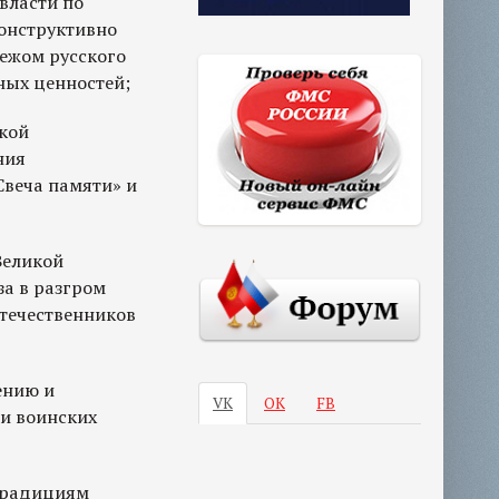
власти по
онструктивно
бежом русского
ных ценностей;
икой
ния
Свеча памяти» и
Великой
а в разгром
течественников
ению и
VK
ОК
FB
и воинских
 традициям