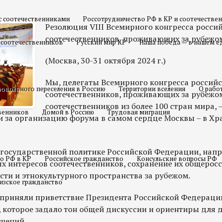
с соотечественниками
Россотрудничество РФ в КР и соотечестве
Резолюция VIII Всемирного конгресса росси
соотечественников, проживающих за рубежо
 соотечественников
Русский мир КР
Наша победа — в нашем е
(Москва, 30-31 октября 2024 г.)
Мы, делегаты Всемирного конгресса россий
овольного переселения в Россию
Территории вселения
О рабо
соотечественников, проживающих за рубежом
соотечественников из более 100 стран мира,
твенников
Домой в Россию
Трудовая миграция
 за организацию форума в самом сердце Москвы – в Хр
осударственной политике Российской Федерации, напр
о РФ в КР
Российское гражданство
Консульские вопросы РФ
ых интересов соотечественников, сохранение их общерос
сти и этнокультурного пространства за рубежом.
изское гражданство
приняли приветствие Президента Российской Федерации
, которое задало тон общей дискуссии и ориентиры для
ешений.