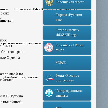
Российская газета
нники
Посольство РФ в КР и соотечественники
йских
Портал «Русский
м
век»
динстве!
Сетевой центр
«RUSSKIE.org»
ских
те региональных программ переселения
Российский Фонд
 – 400
Мира
 – благодарны
аме Христа
КСРСК
авленной на
Фонд «Русское
Двойное гражданство
Отношения РФ и КР
сийской
достояние»
Центр правовой
 В.В.Путина
защиты
 дальнейшей