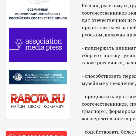
России, русскому и д
соотечественников вк
дат отечественной ис
представителей нашей
рубежом, включая про
- поддержать инициат
сбор и отправку гума
также россиянам, нах
- способствовать пере
музейные учреждения,
- продолжить практик
соотечественников, 
диаспоры, формирова
жизнедеятельности ро
- содействовать боле
Объявления и конкурсы