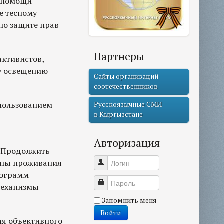
й помощи
е тесному
по защите прав
Партнеры
активистов,
у освещению
Сайты организаций
соотечественников
спользованием
Русскоязычные СМИ
в Кыргызстане
Авторизация
. Продолжить
аны проживания
Логин
рограмм
Пароль
механизмы
Запомнить меня
Войти
я объективного