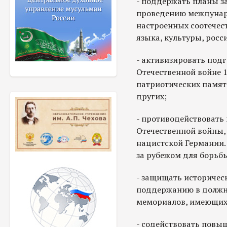
- поддержать планы з
проведению междунар
настроенных соотечес
языка, культуры, рос
- активизировать подг
Отечественной войне 1
патриотических памятн
других;
- противодействовать
Отечественной войны,
нацистской Германии.
за рубежом для борьб
- защищать историчес
поддержанию в должно
мемориалов, имеющих
- содействовать повы