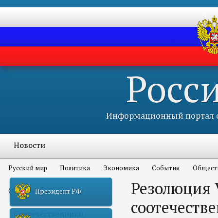
Росс
Информационный портал с
Новости
Русский мир
Политика
Экономика
События
Общест
Резолюция 
Объявления и конкурсы
Президент РФ
соотечеств
Соотечественники