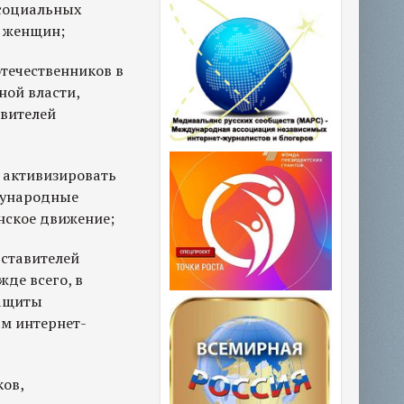
 социальных
и женщин;
течественников в
ной власти,
вителей
 активизировать
дународные
нское движение;
ставителей
де всего, в
защиты
м интернет-
ков,