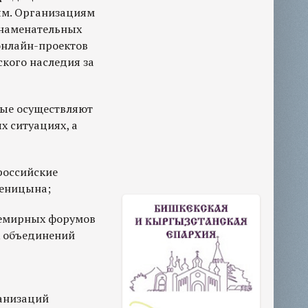
ям. Организациям
знаменательных
онлайн-проектов
кого наследия за
рые осуществляют
 ситуациях, а
российские
женицына;
семирных форумов
х объединений
ганизаций