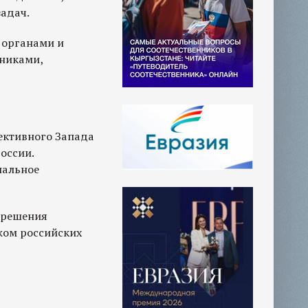
задач.
 органами и
никами,
ективного Запада
оссии.
нальное
а решения
ом российских