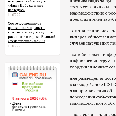
проживающих за рубе
исторический конкурс
«Наша Победа, наше
соотечественникам, п
наследие»
взаимодействию с ро
16.03.25
представителей заруб
Соотечественников
приглашают принять
- активнее привлекат
участие в конкурсе лучших
лидеров общественног
рассказов о героях Великой
Отечественной войны
случаев нарушения пр
16.03.25
- задействовать инфо
цифрового инструмента
координационных сов
для размещения дост
взаимодействие КСОРС
для продвижения объе
переселения субъекто
взаимодействия и об
- поддерживать инфор