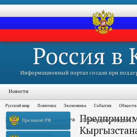
Россия в
Информационный портал создан при поддер
Новости
Русский мир
Политика
Экономика
События
Обществ
Предприним
Это интересно всем
История РФ
Объявления и конкурсы
Президент РФ
Кыргызстана
Соотечественники