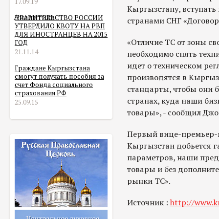
17.09.19
Кыргызстану, вступать 
Аналитика
ПРАВИТЕЛЬСТВО РОССИИ
странами СНГ «Договор 
УТВЕРДИЛО КВОТУ НА РВП
ДЛЯ ИНОСТРАНЦЕВ НА 2015
«Отличие ТС от зоны св
ГОД
21.11.14
необходимо снять техни
идет о техническом рег
Граждане Кыргызстана
смогут получать пособия за
производятся в Кыргыз
счет Фонда социального
стандарты, чтобы они б
страхования РФ
странах, куда наши би
25.09.15
товары», - сообщил Дж
Первый вице-премьер-м
Кыргызстан добьется г
параметров, наши пред
товары и без дополните
рынки ТС».
Источник :
http://www.k