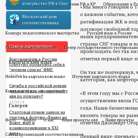
консульство РФ в Оше
Двойное гражданство
Отношения РФ и КР
Образование в Р
«Мы много говорим о Т
о важном событии, кото
Московский дом
Русский язык
ратификации ЖК и под
соотечественника
договоре свободной тор
Конкурс педагогического мастерства
Русский язык в России
наши предприниматели 
страны СНГ товары и на
Самое популярное
Русский как иностранный
Центр государственного тестирован
происходить без так на
отметил первый вице-
Выезжающим в Россию
Кыргызский язык
советуют проверить себя в
"черном списке" ФМС
Он так же подчеркнул, 
03.06.14
Новости на кыргызском языке
Изучение кыргызского языка
категория, как нефтепр
Служба в российской армии
Кыргызский как иностранный
для мигранта – по контракту
«В этом году мы с Росс
или по призыву?
осуществлении ввоза Г
16.04.14
Галерея
года. Наши бизнесмены 
Стартовал прием заявок на
ввозить товары на рынк
участие в форуме «Диалог на
Фото
Видео
О нас
Наши проекты олд
Наши проекты
отметил Джоомарт Отор
Волге: мир и
взаимопонимание в XXI
веке»
Сайты организаций соотечественников
Первый вице-премьер-м