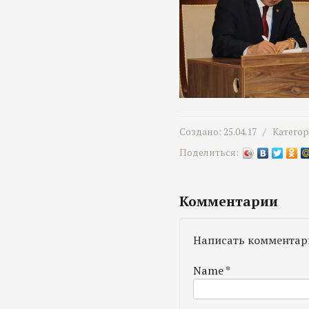
Создано: 25.04.17 /
Катего
Поделиться:
Комментарии
Написать комментар
Name
*