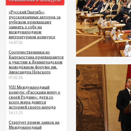
«Русский ГлаголЪ»:
русскоязычных авторов за
рубежом приглашают
заявить о себе на
международном
литературном конкурсе
16.07.26
Соотечественники из
Кыргызстана приглашаются
к участию в Ленинградском
молодёжном форуме им.
Александра Невского
07.02.26
VIII Международный
конкурс «Расскажи миру о
своей Родине»: дети со
всего мира делятся
историей своего народа
16.11.25
Стартует прием заявок на
Международный