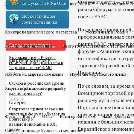
Шелкового пути — инте
консульство РФ в Оше
Двойное гражданство
Отношения РФ и КР
Образование в Р
рамках форума состоял
совета ЕАЭС.
Московский дом
Русский язык
соотечественника
По словам Никишиной, з
Конкурс педагогического мастерства
Русский язык в России
преференциальных согл
рынке ЕАЭС снизится ко
Самое популярное
Русский как иностранный
Центр государственного тестирован
форуме «Развитие Экон
Выезжающим в Россию
интенсификация сотруд
Кыргызский язык
советуют проверить себя в
торговле Евразийской 
"черном списке" ФМС
Никишина.
03.06.14
Новости на кыргызском языке
Изучение кыргызского языка
Служба в российской армии
По ее словам, за время
Кыргызский как иностранный
для мигранта – по контракту
Всемирной торговой ор
или по призыву?
16.04.14
разному пути заключен
Галерея
Подавляющее большинст
Стартовал прием заявок на
участие в форуме «Диалог на
преференциальных сог
Фото
Видео
О нас
Наши проекты олд
Наши проекты
Волге: мир и
пошлин с большим коли
взаимопонимание в XXI
Евразийского экономич
веке»
Сайты организаций соотечественников