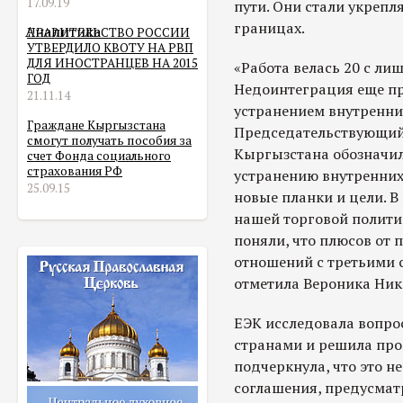
17.09.19
пути. Они стали укрепл
границах.
Аналитика
ПРАВИТЕЛЬСТВО РОССИИ
УТВЕРДИЛО КВОТУ НА РВП
ДЛЯ ИНОСТРАНЦЕВ НА 2015
«Работа велась 20 с лиш
ГОД
Недоинтеграция еще при
21.11.14
устранением внутренни
Граждане Кыргызстана
Председательствующий 
смогут получать пособия за
Кыргызстана обозначил
счет Фонда социального
страхования РФ
устранению внутренних 
25.09.15
новые планки и цели. 
нашей торговой полити
поняли, что плюсов от 
отношений с третьими с
отметила Вероника Ни
ЕЭК исследовала вопрос
странами и решила про
подчеркнула, что это 
соглашения, предусма