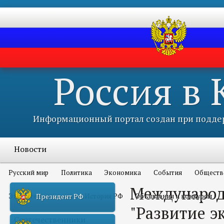
Россия в
Информационный портал создан при поддер
Новости
Русский мир
Политика
Экономика
События
Обществ
Междунаро
Это интересно всем
История РФ
Объявления и конкурсы
Президент РФ
"Развитие э
Соотечественники