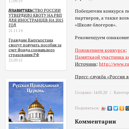
17.09.19
Аналитика
ПРАВИТЕЛЬСТВО РОССИИ
Победители конкурса п
УТВЕРДИЛО КВОТУ НА РВП
партнеров, а также воз
ДЛЯ ИНОСТРАНЦЕВ НА 2015
«Школе блогеров».
ГОД
21.11.14
Рекомендуем ознакомить
Граждане Кыргызстана
смогут получать пособия за
Положением конкурса
;
счет Фонда социального
страхования РФ
Памяткаой участника к
25.09.15
Источник
:
http://www.ru
Пресс-служба «Россия 
Создано: 14.05.20 /
Катего
Поделиться:
Комментарии