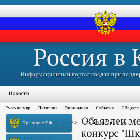
Россия в
Информационный портал создан при поддер
Новости
Русский мир
Политика
Экономика
События
Обществ
Объявлен м
Это интересно всем
История РФ
Объявления и конкурсы
Президент РФ
конкурс "Шк
Соотечественники