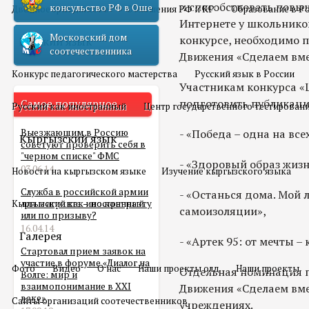
и способствовать повы
консульство РФ в Оше
Двойное гражданство
Отношения РФ и КР
Образование в Р
Интернете у школьников
Московский дом
конкурсе, необходимо 
Русский язык
соотечественника
Движения «Сделаем вме
Конкурс педагогического мастерства
Русский язык в России
Участникам конкурса «
подготовить публикаци
Самое популярное
Русский как иностранный
Центр государственного тестирован
Выезжающим в Россию
- «Победа – одна на всех
Кыргызский язык
советуют проверить себя в
"черном списке" ФМС
- «Здоровый образ жизни
03.06.14
Новости на кыргызском языке
Изучение кыргызского языка
Служба в российской армии
- «Останься дома. Мой
Кыргызский как иностранный
для мигранта – по контракту
самоизоляции»,
или по призыву?
16.04.14
Галерея
- «Артек 95: от мечты – 
Стартовал прием заявок на
участие в форуме «Диалог на
Фото
Видео
О нас
Наши проекты олд
Наши проекты
Отдельная номинация п
Волге: мир и
взаимопонимание в XXI
Движения «Сделаем вме
веке»
Сайты организаций соотечественников
учреждениях.