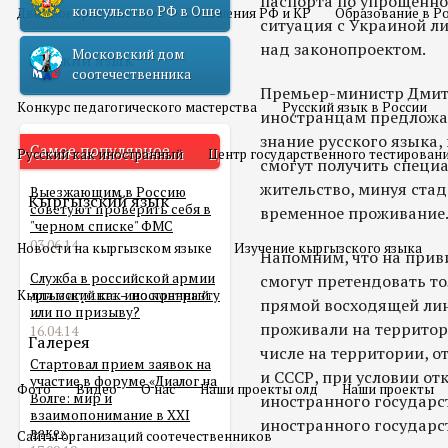
паспорта по упрощенно
консульство РФ в Оше
Двойное гражданство
Отношения РФ и КР
Образование в Р
ситуация с Украиной ли
над законопроектом.
Московский дом
Русский язык
соотечественника
Премьер-министр Дмитр
Конкурс педагогического мастерства
Русский язык в России
иностранцам предложат
знание русского языка, 
Самое популярное
Русский как иностранный
Центр государственного тестирован
смогут получить специ
жительство, минуя ста
Выезжающим в Россию
Кыргызский язык
советуют проверить себя в
временное проживание
"черном списке" ФМС
03.06.14
Новости на кыргызском языке
Изучение кыргызского языка
Напомним, что на прив
Служба в российской армии
смогут претендовать то
Кыргызский как иностранный
для мигранта – по контракту
прямой восходящей лин
или по призыву?
проживали на территор
16.04.14
Галерея
числе на территории, 
Стартовал прием заявок на
и СССР, при условии от
участие в форуме «Диалог на
Фото
Видео
О нас
Наши проекты олд
Наши проекты
Волге: мир и
иностранного государс
взаимопонимание в XXI
иностранного государс
веке»
Сайты организаций соотечественников