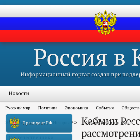
Россия в
Информационный портал создан при поддер
Новости
Русский мир
Политика
Экономика
События
Обществ
Кабмин Росс
Это интересно всем
История РФ
Объявления и конкурсы
Президент РФ
рассмотрени
Соотечественники