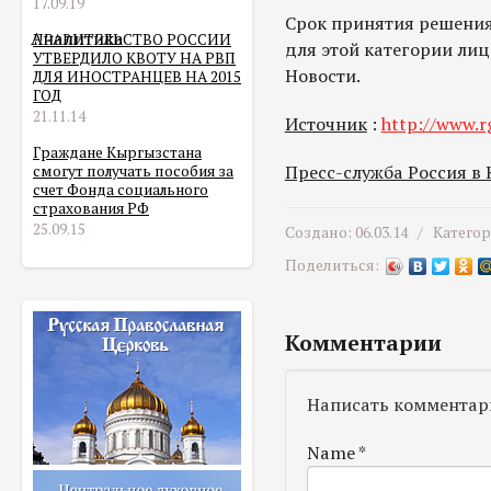
17.09.19
Срок принятия решения
Аналитика
ПРАВИТЕЛЬСТВО РОССИИ
для этой категории лиц
УТВЕРДИЛО КВОТУ НА РВП
Новости.
ДЛЯ ИНОСТРАНЦЕВ НА 2015
ГОД
21.11.14
Источник
:
http://www.r
Граждане Кыргызстана
Пресс-служба Россия в
смогут получать пособия за
счет Фонда социального
страхования РФ
25.09.15
Создано: 06.03.14 /
Катего
Поделиться:
Комментарии
Написать комментар
Name
*