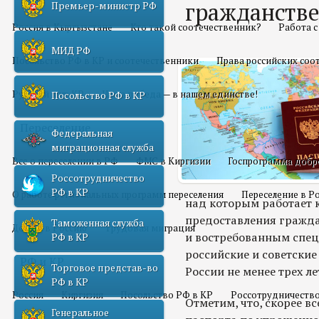
гражданств
Премьер-министр РФ
Россия в Кыргызстане
Кто такой соотечественник?
Работа 
МИД РФ
Посольство РФ в КР и соотечественники
Права российских соо
Русский мир КР
Наша победа — в нашем единстве!
Посольство РФ в КР
Переселение
Федеральная
миграционная служба
Все о переселении в РФ
ФМС в Киргизии
Госпрограмма добр
Россотрудничество
РФ в КР
О работе региональных программ переселения
Переселение в Р
над которым работает 
предоставления гражд
Таможенная служба
Домой в Россию
Трудовая миграция
и востребованным специ
РФ в КР
российские и советские 
РФ и КР
Торговое представ-во
России не менее трех ле
РФ в КР
Россия
Киргизия
Посольство РФ в КР
Россотрудничество
Отметим, что, скорее в
Генеральное