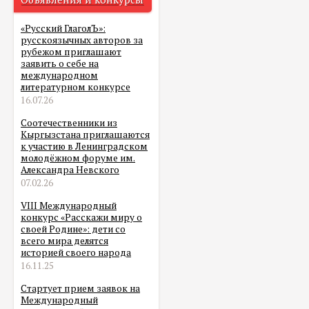
«Русский ГлаголЪ»:
русскоязычных авторов за
рубежом приглашают
заявить о себе на
международном
литературном конкурсе
16.07.26
Соотечественники из
Кыргызстана приглашаются
к участию в Ленинградском
молодёжном форуме им.
Александра Невского
07.02.26
VIII Международный
конкурс «Расскажи миру о
своей Родине»: дети со
всего мира делятся
историей своего народа
16.11.25
Стартует прием заявок на
Международный