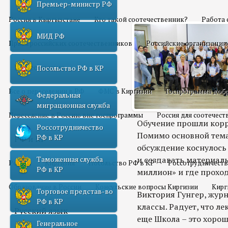
Премьер-министр РФ
Россия в Кыргызстане
Кто такой соотечественник?
Работа 
МИД РФ
Права российских соотечественников
Российские организации
Переселение
Посольство РФ в КР
Все о переселении в РФ
ФМС в Киргизии
Госпрограмма добр
Федеральная
миграционная служба
Переселение в Россию вне госпрограммы
Россия для соотечес
Обучение прошли корр
Россотрудничество
Помимо основной тема
РФ в КР
РФ и КР
обсуждение коснулось
и создавать материалы
Таможенная служба
Россия
Киргизия
Посольство РФ в КР
Россотрудничеств
РФ в КР
миллион» и где прохо
Образование в России
Консульские вопросы Киргизии
Кирг
Торговое представ-во
Виктория Гунгер, жур
РФ в КР
классы. Радует, что л
Русский язык
еще Школа – это хоро
Генеральное