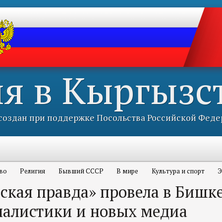
ия в Кыргызс
оздан при поддержке Посольства Российской Феде
во
Религия
Бывший СССР
В мире
Культура и спорт
Э
ская правда» провела в Бишк
алистики и новых медиа