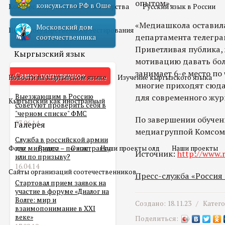
опытом».
консульство РФ в Оше
Конкурс педагогического мастерства
Русский язык в России
«Медиашкола оставила
Московский дом
Центр государственного тестирования
департамента телегра
соотечественника
Приветливая публика, 
Кыргызский язык
мотивацию давать бо
занимает 6-е место по
Самое популярное
Новости на кыргызском языке
Изучение кыргызского языка
многие приходят сюда 
Выезжающим в Россию
для современного жур
Кыргызский как иностранный
советуют проверить себя в
"черном списке" ФМС
По завершении обучен
03.06.14
Галерея
медиагруппой Комсомо
Служба в российской армии
Фото
для мигранта – по контракту
Видео
О нас
Наши проекты олд
Наши проекты
Источник:
http://www.r
или по призыву?
16.04.14
Сайты организаций соотечественников
Пресс-служба «Россия
Стартовал прием заявок на
участие в форуме «Диалог на
Волге: мир и
Создано: 18.11.23 /
Катег
взаимопонимание в XXI
веке»
Поделиться: