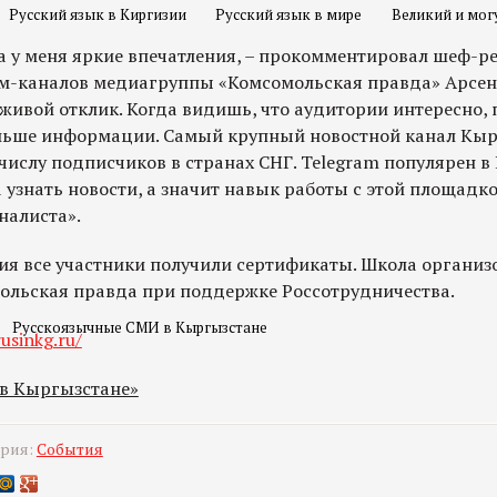
Русский язык в Киргизии
Русский язык в мире
Великий и мог
 у меня яркие впечатления, – прокомментировал шеф-р
м-каналов медиагруппы «Комсомольская правда» Арсен
живой отклик. Когда видишь, что аудитории интересно,
льше информации. Самый крупный новостной канал Кы
 числу подписчиков в странах СНГ. Telegram популярен в
узнать новости, а значит навык работы с этой площадк
налиста».
ия все участники получили сертификаты. Школа организ
льская правда при поддержке Россотрудничества.
Русскоязычные СМИ в Кыргызстане
usinkg.ru/
 в Кыргызстане»
ория:
События