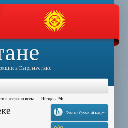
тане
рации в Кыргызстане
то интересно всем
История РФ
еке
Фонд «Русский мир»