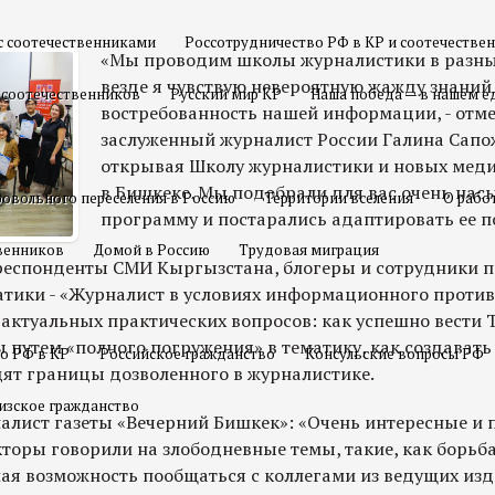
с соотечественниками
Россотрудничество РФ в КР и соотечестве
«Мы проводим школы журналистики в разных
везде я чувствую невероятную жажду знаний
 соотечественников
Русский мир КР
Наша победа — в нашем е
востребованность нашей информации, - отм
заслуженный журналист России Галина Сапо
открывая Школу журналистики и новых меди
в Бишкеке. Мы подобрали для вас очень на
овольного переселения в Россию
Территории вселения
О рабо
программу и постарались адаптировать ее п
твенников
Домой в Россию
Трудовая миграция
еспонденты СМИ Кыргызстана, блогеры и сотрудники п
тики - «Журналист в условиях информационного против
 актуальных практических вопросов: как успешно вести 
 путем «полного погружения» в тематику, как создавать
о РФ в КР
Российское гражданство
Консульские вопросы РФ
дят границы дозволенного в журналистике.
изское гражданство
налист газеты «Вечерний Бишкек»: «Очень интересные и 
екторы говорили на злободневные темы, такие, как борьба
шая возможность пообщаться с коллегами из ведущих изд