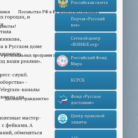
Российская газета
нники
Посольство РФ в КР и соотечественники
 городах, и
Портал «Русский
 и
век»
динстве!
етила
жникова,
Сетевой центр
«RUSSKIE.org»
а в Русском доме
сыщенную
те региональных программ переселения
Российский Фонд
од ваши реалии».
Мира
ресс-служб.
КСРСК
оборства» -
Telegram-каналы
 видео «на
Фонд «Русское
Двойное гражданство
Отношения РФ и КР
достояние»
Центр правовой
полезные мастер-
защиты
 с фейками. А
аний, обменяться