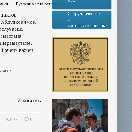
АГС
учий
Русский как иностранный
Сотрудничество
едактор
с
 Абдулкеримов. –
соотечественниками
 получаешь
ргызстана
 Кыргызстане,
ой очень важен
ована
Аналитика
874
0