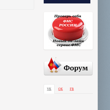
VK
ОК
FB