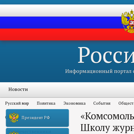
Росс
Информационный портал с
Новости
Русский мир
Политика
Экономика
События
Общест
«Комсомоль
Объявления и конкурсы
Президент РФ
Школу журн
Соотечественники