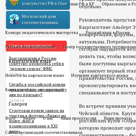
консульство РФ в Оше
Двойное гражданство
Отношения РФ и КР
Образование в Р
отдельно.
Московский дом
Русский язык
Руководитель представ
соотечественника
Кыргызстане Альберт З
Конкурс педагогического мастерства
Русский язык в России
конференции, форумы, 
актуальны. Потребност
Самое популярное
Русский как иностранный
Центр государственного тестирован
сегодня ощущается везд
делать так, чтобы возм
Выезжающим в Россию
Кыргызский язык
были доступны кыргызс
советуют проверить себя в
"черном списке" ФМС
организует первый этап
03.06.14
Новости на кыргызском языке
Изучение кыргызского языка
Правительства России,
Служба в российской армии
проконсультировать ва
Кыргызский как иностранный
для мигранта – по контракту
специальности и поступ
или по призыву?
16.04.14
Галерея
Во встрече приняли уча
Стартовал прием заявок на
Чуйской области. Кругл
участие в форуме «Диалог на
Фото
Видео
О нас
Наши проекты олд
Наши проекты
российских вузов «Образ
Волге: мир и
взаимопонимание в XXI
которую проводит орга
веке»
Сайты организаций соотечественников
соотечественников – фо