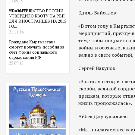
17.09.19
Аналитика
ПРАВИТЕЛЬСТВО РОССИИ
Эдиль Байсалов:
УТВЕРДИЛО КВОТУ НА РВП
ДЛЯ ИНОСТРАНЦЕВ НА 2015
«В этом году в Кыргыз
ГОД
21.11.14
мероприятий, прежде в
тем, чтобы подрастающ
Граждане Кыргызстана
смогут получать пособия за
войны и осознало, каки
счет Фонда социального
важно в свете событий,
страхования РФ
25.09.15
Сергей Вакунов:
«Зажигая сегодня свечи
скорби, великой гордо
предкам, которые отдал
жизнь продолжалась».
Айбек Джунушалиев:
«Мы прилагаем все уси