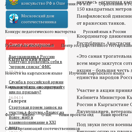
зажглась «огненная ка
консульство РФ в Оше
Двойное гражданство
Отношения РФ и КР
Образование в Р
150 квадратных метров
Панфиловской дивизии
Московский дом
Русский язык
соотечественника
от вражеских танков.
Конкурс педагогического мастерства
Русский язык в России
Координатор движения
Республике» Анастасия
Самое популярное
Русский как иностранный
Центр государственного тестирован
«Это самая трогательна
Выезжающим в Россию
Кыргызский язык
советуют проверить себя в
всем мире зажгутся сот
"черном списке" ФМС
акции – большая честь 
03.06.14
Новости на кыргызском языке
Изучение кыргызского языка
единства народов Росс
Служба в российской армии
Кыргызский как иностранный
для мигранта – по контракту
Участие в акции приня
или по призыву?
Кабинета Министров Кы
16.04.14
Галерея
России в Кыргызстане 
Стартовал прием заявок на
Джунушалиев, ветераны
участие в форуме «Диалог на
Фото
Видео
О нас
Наши проекты олд
Наши проекты
Волге: мир и
взаимопонимание в XXI
Под звуки песен военны
веке»
Сайты организаций соотечественников
Вечному огню на площа