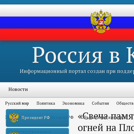
Россия в
Информационный портал создан при поддер
Новости
Русский мир
Политика
Экономика
События
Обществ
«Свеча памя
Это интересно всем
История РФ
Объявления и конкурсы
Президент РФ
огней на П
Соотечественники