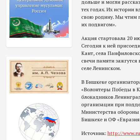
дольше и могли расска
тех годах. Их истории 
свою родину. Мы чтим 
их подвигом».
Акция стартовала 20 ию
Сегодня к ней присоед
Кант, села Панфиловско
свечи памяти зажгутся 
селе Ленинском.
В Бишкеке организато
«Волонтеры Победы в К
блокадников Ленинград
организации при подде
Министерства обороны 
Бишкеке и ОФ «Евразия
Источник:
http
://
www
.
r