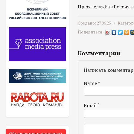
Пресс-служба «Россия 
Создано: 27.06.25 /
Категор
Поделиться:
Комментарии
Написать комментар
Name
*
Email
*
Объявления и конкурсы