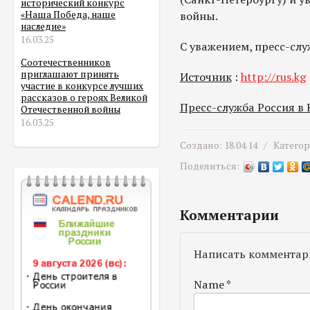
исторический конкурс
войны.
«Наша Победа, наше
наследие»
16.03.25
С уважением, пресс-сл
Соотечественников
приглашают принять
Источник
:
http://rus.kg
участие в конкурсе лучших
рассказов о героях Великой
Пресс-служба Россия в
Отечественной войны
16.03.25
Создано: 18.04.14 /
Катего
Поделиться:
Комментарии
Написать комментар
Name
*