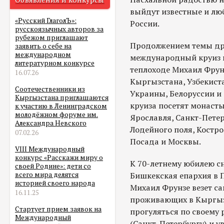
выйдут известные и лю
«Русский ГлаголЪ»:
России.
русскоязычных авторов за
рубежом приглашают
Продолжением темы др
заявить о себе на
международном
международный круиз п
литературном конкурсе
теплоходе Михаил Фрунз
16.07.26
Кыргызстана, Узбекиста
Соотечественники из
Украины, Белоруссии и 
Кыргызстана приглашаются
круиза посетят монаст
к участию в Ленинградском
молодёжном форуме им.
Ярославля, Санкт-Петер
Александра Невского
Лодейного поля, Костро
07.02.26
Посада и Москвы.
VIII Международный
конкурс «Расскажи миру о
К 70-летнему юбилею с
своей Родине»: дети со
Бишкекская епархия в 
всего мира делятся
историей своего народа
Михаил Фрунзе везет с
16.11.25
проживающих в Кыргызс
Стартует прием заявок на
прогуляться по своему 
Международный
(Санкт-Петербургу) и у