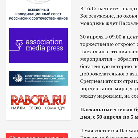
В 16.15 начнется праз
Богослужение, по окон
молодежь ждет Пасхаль
30 апреля в 09.00 в цен
торжественно откроют 
Пасхальные чтения на т
мероприятия – обратит
богатейшую историю по
доброжелательного вза
Среднеазиатских стран
поддержание мира, ук
между народами, на со
Пасхальные чтения бу
дня, с 30 апреля по 3 
4 мая состоится Пасха
Пасхальной радостью н
Объявления и конкурсы