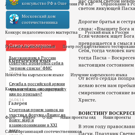
нас своим светом невеч
консульство РФ в Оше
Двойное гражданство
Отношения РФ и КР
Образование в Р
светом ликующей Пасха
Московский дом
Русский язык
Дорогие братья и сестр
соотечественника
слова: «Взыщите Бога и
Конкурс педагогического мастерства
Русский язык в России
Если человек ищет Бога,
превращается в смысл в
Самое популярное
Русский как иностранный
Центр государственного тестирован
Себя, тогда человек нач
тогда Пасха – Воскресе
Выезжающим в Россию
Кыргызский язык
советуют проверить себя в
настоящим состоянием
"черном списке" ФМС
03.06.14
Новости на кыргызском языке
Изучение кыргызского языка
От всего сердца поздра
Служба в российской армии
желаю всем нам пребыв
Кыргызский как иностранный
для мигранта – по контракту
смирением состояние в
или по призыву?
Христе.
16.04.14
Галерея
Стартовал прием заявок на
ВОИСТИНУ ВОСКРЕСЕ
участие в форуме «Диалог на
Фото
Видео
О нас
Наши проекты олд
Наши проекты
Волге: мир и
взаимопонимание в XXI
В этом году православ
веке»
Сайты организаций соотечественников
Пасхи, Праздник Светло