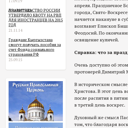
17.09.19
апреля. Праздничное Б
Аналитика
ПРАВИТЕЛЬСТВО РОССИИ
города, Свято-Воскрес
УТВЕРДИЛО КВОТУ НА РВП
начнется накануне в субб
ДЛЯ ИНОСТРАНЦЕВ НА 2015
ГОД
возглавит Епископ Биш
21.11.14
Феодосий. По окончани
освящение куличей.
Граждане Кыргызстана
смогут получать пособия за
счет Фонда социального
Справка: что за праз
страхования РФ
25.09.15
Очень доступно об это
протоиерей Димитрий М
В историческом смысле
Христова. В этот день 
после распятия в пятни
в третий день воскрес.
Духовный же смысл Пасх
том, что благодаря вос