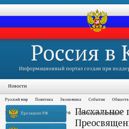
Россия в
Информационный портал создан при поддер
Новости
Русский мир
Политика
Экономика
События
Обществ
Пасхальное 
Это интересно всем
История РФ
Объявления и конкурсы
Президент РФ
Преосвящен
Соотечественники