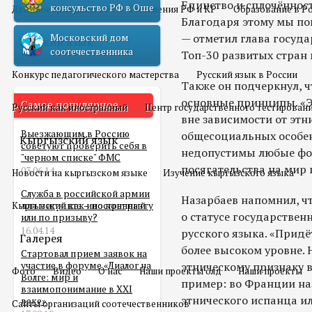
Единство и сплочённост
консульство РФ в Оше
Двойное гражданство
Отношения РФ и КР
Образование в Р
Благодаря этому мы по
— отметил глава госуда
Московский дом
Русский язык
соотечественника
Топ-30 развитых стран 
Конкурс педагогического мастерства
Русский язык в России
Также он подчеркнул, ч
основные принципы. «Э
Самое популярное
Русский как иностранный
Центр государственного тестирован
вне зависимости от этн
Выезжающим в Россию
общесоциальных особен
Кыргызский язык
советуют проверить себя в
недопустимы любые ф
"черном списке" ФМС
посягательства на мир 
03.06.14
Новости на кыргызском языке
Изучение кыргызского языка
Служба в российской армии
Назарбаев напомнил, ч
Кыргызский как иностранный
для мигранта – по контракту
о статусе государствен
или по призыву?
16.04.14
русского языка. «Придё
Галерея
более высоком уровне. Н
Стартовал прием заявок на
участие в форуме «Диалог на
этническому признаку 
Фото
Видео
О нас
Наши проекты олд
Наши проекты
Волге: мир и
пример: во Франции н
взаимопонимание в XXI
этнического испанца ил
веке»
Сайты организаций соотечественников