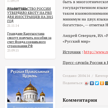
17.09.19
быть в многоэтническом
государственном языке
Аналитика
ПРАВИТЕЛЬСТВО РОССИИ
УТВЕРДИЛО КВОТУ НА РВП
таком взаимопонимании
ДЛЯ ИНОСТРАНЦЕВ НА 2015
минимум на двух языках
ГОД
богатство», — отметил 
21.11.14
Граждане Кыргызстана
Андрей Северцев, ИА «
смогут получать пособия за
«Русский мир»
счет Фонда социального
страхования РФ
25.09.15
Источник
:
http://www.ru
Пресс-служба Россия в
Создано: 20.04.14 /
Катего
Поделиться:
Комментарии