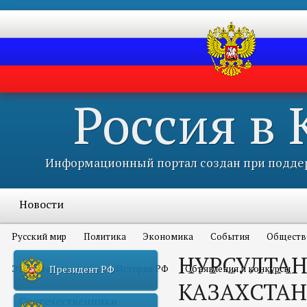
Россия в
Информационный портал создан при поддер
Новости
Русский мир
Политика
Экономика
События
Обществ
НУРСУЛТАН
Это интересно всем
История РФ
Объявления и конкурсы
Президент РФ
КАЗАХСТАН
Соотечественники