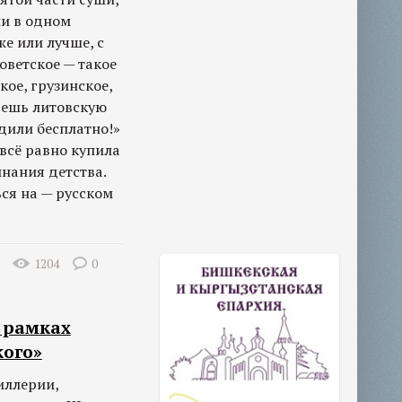
ли в одном
е или лучше, с
оветское — такое
кое, грузинское,
паешь литовскую
здили бесплатно!»
 всё равно купила
нания детства.
ся на — русском
1204
0
е рамках
кого»
иллерии,