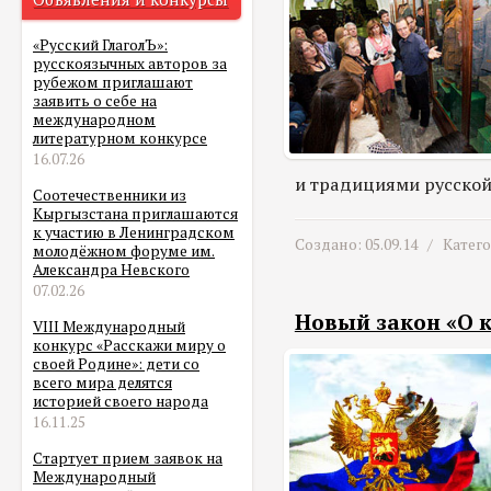
«Русский ГлаголЪ»:
русскоязычных авторов за
рубежом приглашают
заявить о себе на
международном
литературном конкурсе
16.07.26
и традициями русской
Соотечественники из
Кыргызстана приглашаются
к участию в Ленинградском
Создано: 05.09.14 /
Катег
молодёжном форуме им.
Александра Невского
07.02.26
Новый закон «О к
VIII Международный
конкурс «Расскажи миру о
своей Родине»: дети со
всего мира делятся
историей своего народа
16.11.25
Стартует прием заявок на
Международный