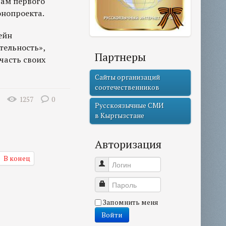
гам первого
онопроекта.
ейн
тельность»,
Партнеры
часть своих
Сайты организаций
соотечественников
1257
0
Русскоязычные СМИ
в Кыргызстане
Авторизация
В конец
Логин
Пароль
Запомнить меня
Войти