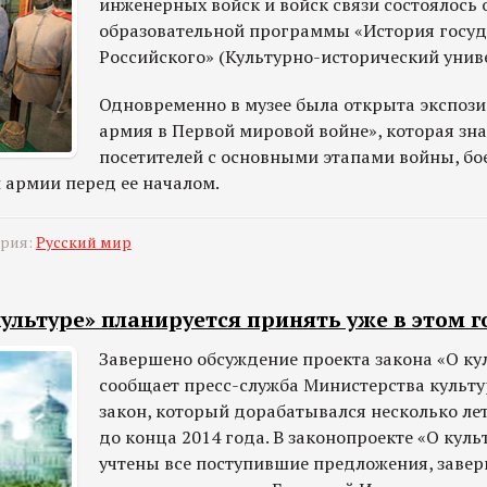
инженерных войск и войск связи состоялось 
образовательной программы «История госуд
Российского» (Культурно-исторический униве
Одновременно в музее была открыта экспози
армия в Первой мировой войне», которая зн
посетителей с основными этапами войны, бо
 армии перед ее началом.
ория:
Русский мир
ультуре» планируется принять уже в этом г
Завершено обсуждение проекта закона «О кул
сообщает пресс-служба Министерства культ
закон, который дорабатывался несколько лет
до конца 2014 года. В законопроекте «О куль
учтены все поступившие предложения, завер