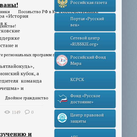
Российская газета
званы!
нники
Посольство РФ в КР и соотечественники
ра «История
Портал «Русский
в к
век»
динстве!
сковские
оддержке
Сетевой центр
«RUSSKIE.org»
стане и
те региональных программ переселения
Российский Фонд
Мира
ьятлайокудь»,
ионский кубок, а
КСРСК
обедителя команда
Кочешма» и
Фонд «Русское
Двойное гражданство
Отношения РФ и КР
достояние»
1149
0
Центр правовой
защиты
изучению и