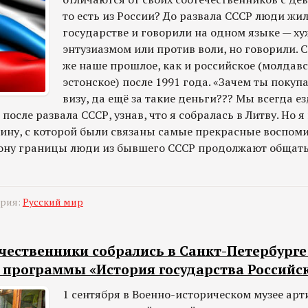
то есть из России? До развала СССР люди жи
государстве и говорили на одном языке — хуж
энтузиазмом или против воли, но говорили. С
же наше прошлое, как и российское (молдавс
эстонское) после 1991 года. «Зачем ты поку
визу, да ещё за такие деньги??? Мы всегда е
после развала СССР, узнав, что я собралась в Литву. Но я
лину, с которой были связаны самые прекрасные воспоми
рону границы люди из бывшего СССР продолжают общать
ория:
Русский мир
ечественники собрались в Санкт-Петербург
 программы «История государства Российс
1 сентября в Военно-историческом музее арт