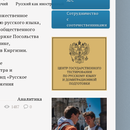
АГС
учий
Русский как иностранный
Сотрудничество
оржественное
с
ю русского языка,
соотечественниками
 общественного
ржке Посольства
ике,
в Киргизии.
е
тра и
нд «Русское
ижения
Аналитика
1487
0