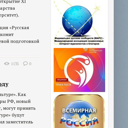
открытие XI
арства
рситет).
ция «Русская
акомит
евой подготовкой
1135
0
оду
ьтуре». Как
уры РФ, новый
, могут принять
туре» будут
ил заместитель