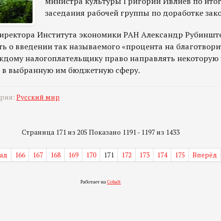
министра культуры Григорий Ивлиев по ито
заседания рабочей группы по доработке зак
иректора Института экономики РАН Александр Рубиншт
ь о введении так называемого «процента на благотвори
дому налогоплательщику право направлять некоторую 
 в выбранную им бюджетную сферу.
ория:
Русский мир
Страница 171 из 205 Показано 1191 - 1197 из 1433
ад
166
167
168
169
170
171
172
173
174
175
Вперёд
Работает на
Cobalt