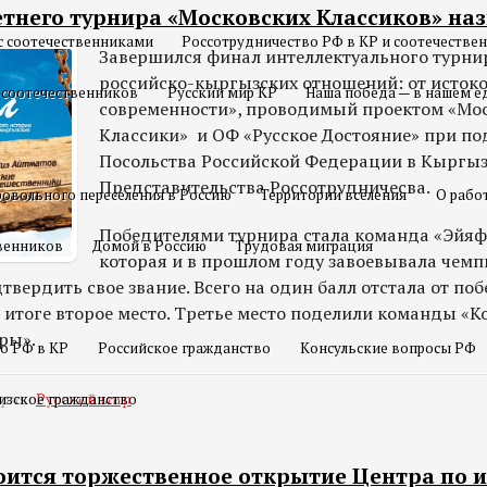
етнего турнира «Московских Классиков» на
с соотечественниками
Россотрудничество РФ в КР и соотечестве
Завершился финал интеллектуального турни
российско-кыргызских отношений: от истоко
 соотечественников
Русский мир КР
Наша победа — в нашем е
современности», проводимый проектом «Мо
Классики» и ОФ «Русское Достояние» при п
Посольства Российской Федерации в Кыргыз
Представительства Россотрудничесва.
овольного переселения в Россию
Территории вселения
О рабо
Победителями турнира стала команда «Эйяф
твенников
Домой в Россию
Трудовая миграция
которая и в прошлом году завоевывала чемп
дтвердить свое звание. Всего на один балл отстала от п
 итоге второе место. Третье место поделили команды «
ры».
о РФ в КР
Российское гражданство
Консульские вопросы РФ
ория:
изское гражданство
Русский мир
тоится торжественное открытие Центра по 