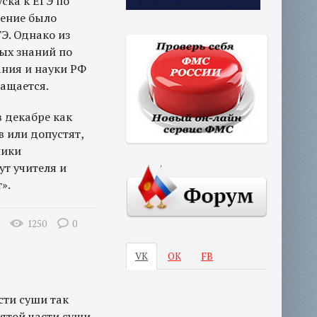
ска к ЕГЭ по
нение было
Э. Однако из
ых знаний по
ания и науки РФ
ращается.
 декабре как
в или допустят,
ники
ут учителя и
».
1250
0
VK
ОК
FB
сти суши так
ятой части суши,