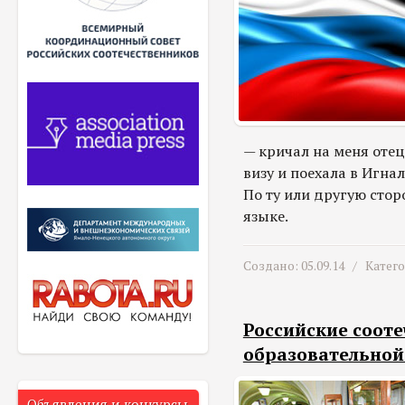
— кричал на меня отец 
визу и поехала в Игна
По ту или другую сто
языке.
Создано: 05.09.14 /
Катег
Российские соот
образовательной
Объявления и конкурсы