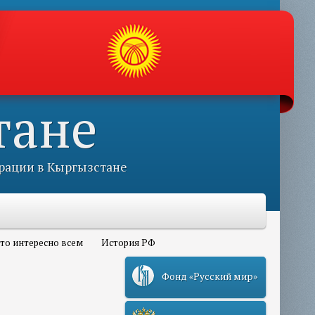
тане
рации в Кыргызстане
то интересно всем
История РФ
Фонд «Русский мир»