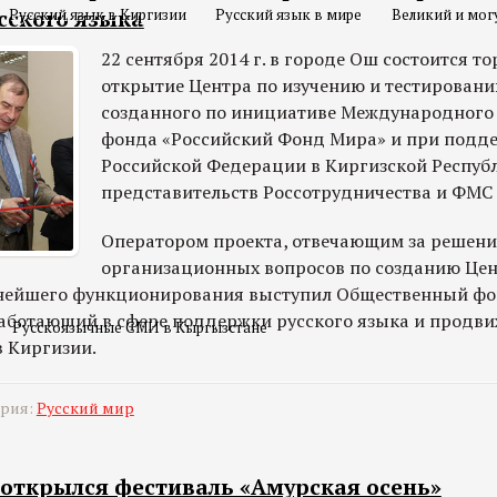
сского языка
Русский язык в Киргизии
Русский язык в мире
Великий и мог
22 сентября 2014 г. в городе Ош состоится т
открытие Центра по изучению и тестировани
созданного по инициативе Международного
фонда «Российский Фонд Мира» и при подде
Российской Федерации в Киргизской Республ
представительств Россотрудничества и ФМС 
Оператором проекта, отвечающим за решени
организационных вопросов по созданию Цен
ьнейшего функционирования выступил Общественный фо
работающий в сфере поддержки русского языка и продв
Русскоязычные СМИ в Кыргызстане
в Киргизии.
ория:
Русский мир
 открылся фестиваль «Амурская осень»