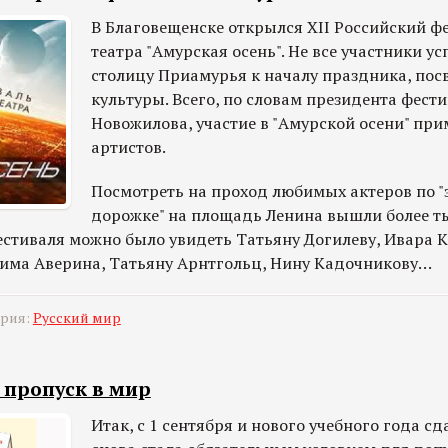
В Благовещенске открылся XII Российский ф
театра "Амурская осень". Не все участники у
столицу Приамурья к началу праздника, пос
культуры. Всего, по словам президента фест
Новожилова, участие в "Амурской осени" при
артистов.
Посмотреть на проход любимых актеров по "
дорожке" на площадь Ленина вышли более т
фестиваля можно было увидеть Татьяну Догилеву, Ивара
има Аверина, Татьяну Арнтгольц, Нину Кадочникову…
ория:
Русский мир
 пропуск в мир
Итак, с 1 сентября и нового учебного года с