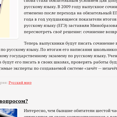
снова стала обязательным условием для допу
русскому языку. В 2009 году выпускное сочи
отменено после перехода на обязательный ЕГ
года в год ухудшающиеся показатели итогов
русскому языку (ЕГЭ) заставили Минобразов
пересмотреть своё решение: сочинение возв
Теперь выпускники будут писать сочинение в
 по русскому языку. По итогам его написания школьнико
ному государственному экзамену по русскому языку. Уче
будут его писать в своих школах, проверять работы буд
имые эксперты по создаваемой системе «зачёт — незачёт
ория:
Русский мир
 вопросом?
Интересно, чем бывшие обитатели шестой ча
отличаются от своих соотечественников с дев