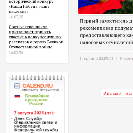
исторический конкурс
«Наша Победа, наше
наследие»
16.03.25
Первый заместитель д
Соотечественников
рекомендовал подумат
приглашают принять
предоставляющего каж
участие в конкурсе лучших
налоговых отчислений
рассказов о героях Великой
Отечественной войны
16.03.25
Создано: 03.09.14 /
Катег
В начало
Наз