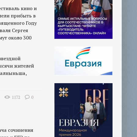
естиваль кино и
спели прибыть в
вященного Году
иваля Сергея
мут около 300
звездной
ысячи жителей
 Калныньша,
1172
0
дача сочинения