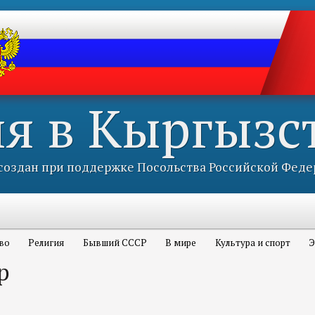
ия в Кыргызс
оздан при поддержке Посольства Российской Феде
во
Религия
Бывший СССР
В мире
Культура и спорт
Э
р