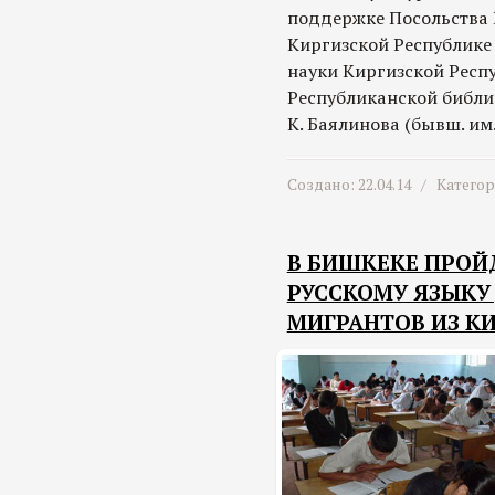
поддержке Посольства
Киргизской Республике
науки Киргизской Респу
Республиканской библи
К. Баялинова (бывш. им
Создано: 22.04.14 /
Катего
В БИШКЕКЕ ПРОЙ
РУССКОМУ ЯЗЫКУ
МИГРАНТОВ ИЗ К