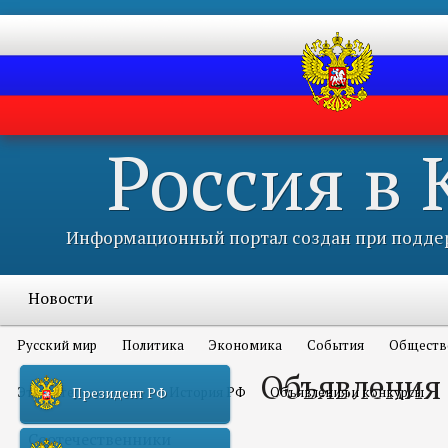
Россия в
Информационный портал создан при поддер
Новости
Русский мир
Политика
Экономика
События
Обществ
Объявления
Это интересно всем
История РФ
Объявления и конкурсы
Президент РФ
Соотечественники