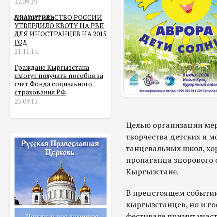
17.09.19
Аналитика
ПРАВИТЕЛЬСТВО РОССИИ
УТВЕРДИЛО КВОТУ НА РВП
ДЛЯ ИНОСТРАНЦЕВ НА 2015
ГОД
21.11.14
Граждане Кыргызстана
смогут получать пособия за
счет Фонда социального
страхования РФ
25.09.15
Целью организации мер
творчества детских и 
танцевальных школ, хо
пропаганда здорового 
Кыргызстане.
В предстоящем событии
кыргызстанцев, но и го
фестивале примут учас