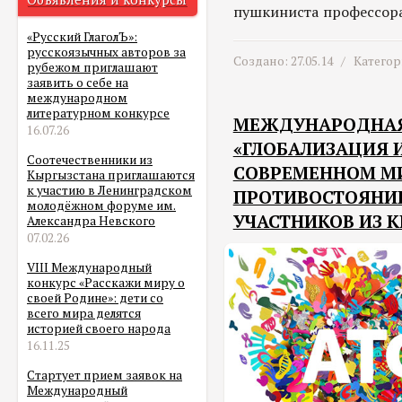
пушкиниста профессор
«Русский ГлаголЪ»:
русскоязычных авторов за
Создано: 27.05.14 /
Категор
рубежом приглашают
заявить о себе на
международном
литературном конкурсе
МЕЖДУНАРОДНАЯ
16.07.26
«ГЛОБАЛИЗАЦИЯ 
Соотечественники из
СОВРЕМЕННОМ МИ
Кыргызстана приглашаются
к участию в Ленинградском
ПРОТИВОСТОЯНИ
молодёжном форуме им.
УЧАСТНИКОВ ИЗ 
Александра Невского
07.02.26
VIII Международный
конкурс «Расскажи миру о
своей Родине»: дети со
всего мира делятся
историей своего народа
16.11.25
Стартует прием заявок на
Международный