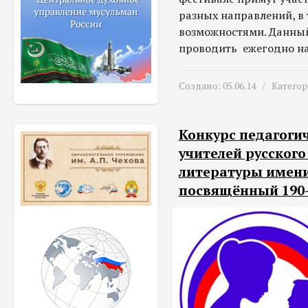
разных направлений, в 
возможностями. Данный
проводить ежегодно на
Создано: 05.06.14 /
Катего
Конкурс педагоги
учителей русского
литературы имен
посвящённый 190-