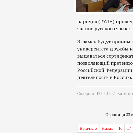
народов (РУДН) провед
знание русского языка.
Экзамен будут принима
университета дружбы на
выдаваться сертификат
позволяющий претендов
Российской Федерации 
деятельность в Россию.
Создано: 18.04.14 /
Катего
Страница 22 из
В начало
Назад
16
17