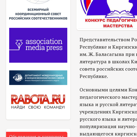
Представительством Ро
Республике и Киргизс
им. Ж. Баласагына при
литература в школах К
совета российских соот
Республике.
Основными целями Кон
педагогического масте
языка и русской литер
учреждениях Киргизско
русского языка и литер
популяризация научно-
выдающегося киргизско
Объявления и конкурсы