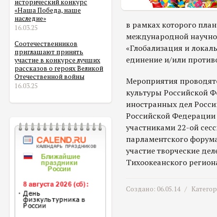
исторический конкурс
«Наша Победа, наше
наследие»
в рамках которого пла
16.03.25
международной научно
Соотечественников
«Глобализация и локал
приглашают принять
единение и/или против
участие в конкурсе лучших
рассказов о героях Великой
Отечественной войны
Мероприятия проводят
16.03.25
культуры Российской Ф
иностранных дел Росси
Российской Федерации 
участниками 22-ой сес
парламентского форума
участие творческие дел
Тихоокеанского регион
Создано: 06.05.14 /
Катего