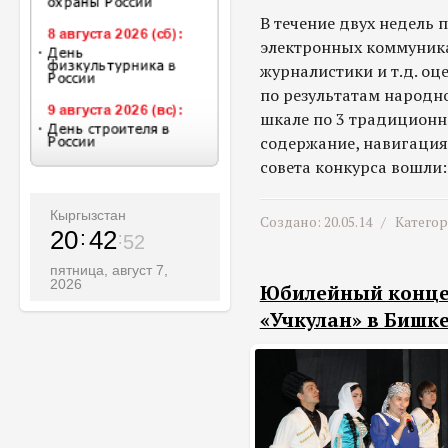
В течение двух недель 
электронных коммуника
журналистики и т.д. о
по результатам народн
шкале по 3 традиционн
содержание, навигация.
совета конкурса вошли:
Кыргызстан
Создано: 20.05.14 /
Катего
20
42
54
пятница, август 7,
2026
Юбилейный конце
«Учкулан» в Бишк