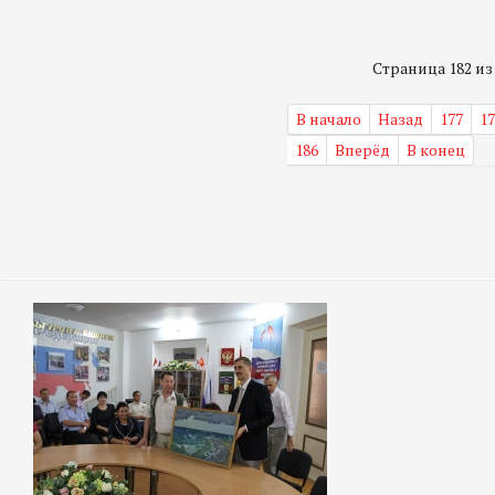
Страница 182 из 
В начало
Назад
177
17
186
Вперёд
В конец