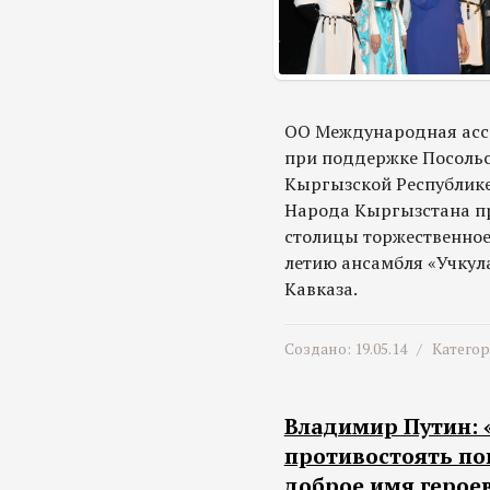
ОО Международная асс
при поддержке Посольс
Кыргызской Республике
Народа Кыргызстана пр
столицы торжественное
летию ансамбля «Учкула
Кавказа.
Создано: 19.05.14 /
Катего
Владимир Путин: 
противостоять по
доброе имя герое