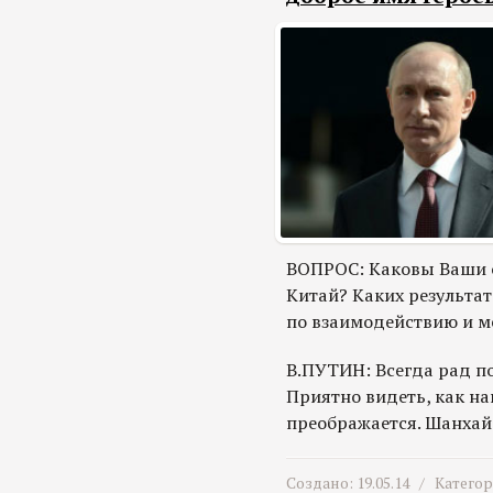
ВОПРОС: Каковы Ваши о
Китай? Каких результа
по взаимодействию и м
В.ПУТИН: Всегда рад п
Приятно видеть, как на
преображается. Шанхай
Создано: 19.05.14 /
Катего