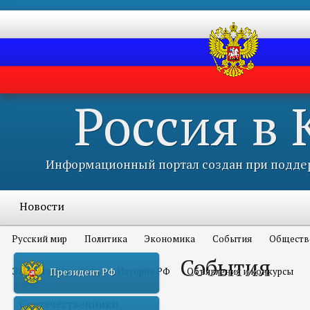
Россия в
Информационный портал создан при поддер
Новости
Русский мир
Политика
Экономика
События
Обществ
События
Это интересно всем
История РФ
Объявления и конкурсы
Президент РФ
Соотечественники