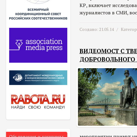
КР, включает исследова
журналистов в СМИ, во
Создано: 21.05.14 /
Катего
ВИДЕОМОСТ С ТВ
ДОБРОВОЛЬНОГО 
мероприятии примут уч
Объявления и конкурсы