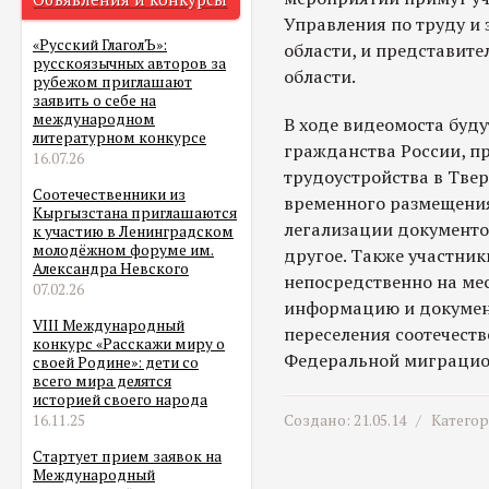
Управления по труду и 
«Русский ГлаголЪ»:
области, и представит
русскоязычных авторов за
области.
рубежом приглашают
заявить о себе на
международном
В ходе видеомоста буд
литературном конкурсе
гражданства России, п
16.07.26
трудоустройства в Тве
Соотечественники из
временного размещения
Кыргызстана приглашаются
легализации документов
к участию в Ленинградском
молодёжном форуме им.
другое. Также участник
Александра Невского
непосредственно на ме
07.02.26
информацию и докумен
VIII Международный
переселения соотечеств
конкурс «Расскажи миру о
Федеральной миграцион
своей Родине»: дети со
всего мира делятся
историей своего народа
Создано: 21.05.14 /
Катего
16.11.25
Стартует прием заявок на
Международный