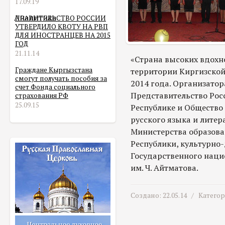
17.09.19
Аналитика
ПРАВИТЕЛЬСТВО РОССИИ
УТВЕРДИЛО КВОТУ НА РВП
ДЛЯ ИНОСТРАНЦЕВ НА 2015
ГОД
21.11.14
«Страна высоких вдохн
Граждане Кыргызстана
территории Киргизской 
смогут получать пособия за
2014 года. Организато
счет Фонда социального
Представительство Рос
страхования РФ
25.09.15
Республике и Общество
русского языка и лите
Министерства образова
Республики, культурно
Государственного наци
им. Ч. Айтматова.
Создано: 22.05.14 /
Катего