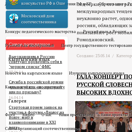
консульство РФ в Оше
подчеркнул, что миграц
Двойное гражданство
Отношения РФ и КР
Образование в Р
международных тенден
Московский дом
Русский язык
неуклонно растет, одно
соотечественника
россиян, обладающих з
Конкурс педагогического мастерства
Русский язык в России
показывают рост мобиль
Ромодановский.
Самое популярное
Русский как иностранный
Центр государственного тестирован
Создано: 23.05.14 /
Катего
Выезжающим в Россию
Кыргызский язык
советуют проверить себя в
"черном списке" ФМС
03.06.14
Новости на кыргызском языке
Изучение кыргызского языка
ГАЛА-КОНЦЕРТ П
Служба в российской армии
РУССКОЙ СЛОВЕСН
Кыргызский как иностранный
для мигранта – по контракту
ВЫСОКИХ ВДОХН
или по призыву?
16.04.14
Галерея
Стартовал прием заявок на
участие в форуме «Диалог на
Фото
Видео
О нас
Наши проекты олд
Наши проекты
Волге: мир и
взаимопонимание в XXI
веке»
Сайты организаций соотечественников