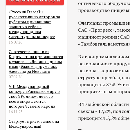
оптического оборудов
производство пищевых
«Русский ГлаголЪ»:
русскоязычных авторов за
рубежом приглашают
Флагманы промышленно
заявить о себе на
ОАО «Прогресс», такж
международном
машиностроения: ОАО
литературном конкурсе
16.07.26
«Тамбовгальванотехни
Соотечественники из
В агропромышленном к
Кыргызстана приглашаются
к участию в Ленинградском
регионального продукт
молодёжном форуме им.
региона - черноземные
Александра Невского
структуре преобладают
07.02.26
приходится 87%. Учит
VIII Международный
приоритетным направл
конкурс «Расскажи миру о
своей Родине»: дети со
всего мира делятся
В Тамбовской области
историей своего народа
свеклы - 17,2%, подсо
16.11.25
приходится 5,5% общег
Стартует прием заявок на
Международный