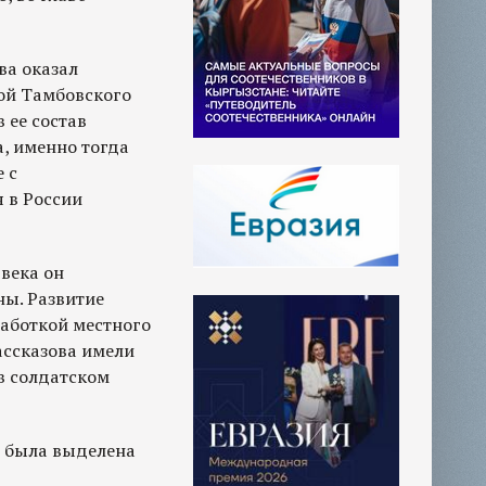
ва оказал
ой Тамбовского
 ее состав
а, именно тогда
 с
 в России
 века он
ны. Развитие
аботкой местного
ассказова имели
в солдатском
а была выделена