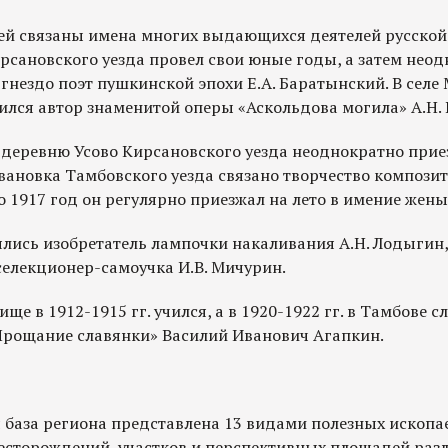
ей связаны имена многих выдающихся деятелей русской
ирсановского уезда провел свои юные годы, а затем нео
гнездо поэт пушкинской эпохи Е.А. Баратынский. В селе
ился автор знаменитой оперы «Аскольдова могила» А.Н. 
в деревню Усово Кирсановского уезда неоднократно прие
вановка Тамбовского уезда связано творчество композит
о 1917 год он регулярно приезжал на лето в имение жены
лись изобретатель лампочки накаливания А.Н. Лодыгин,
селекционер-самоучка И.В. Мичурин.
е в 1912-1915 гг. учился, а в 1920-1922 гг. в Тамбове с
рощание славянки» Василий Иванович Агапкин.
база региона представлена 13 видами полезных ископае
месторождений, участков и перспективных площадей раз