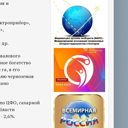
ия и
ктроприбор»,
»,
 др.
 валового
ное богатство
га, в его
олю черноземов
нано
 по ЦФО, сахарной
области
- 2,6%.