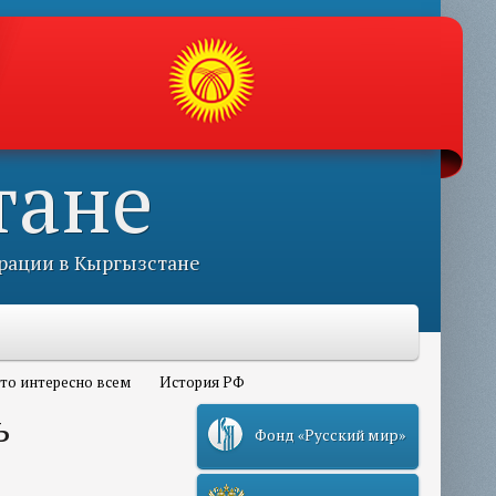
тане
рации в Кыргызстане
то интересно всем
История РФ
ь
Фонд «Русский мир»