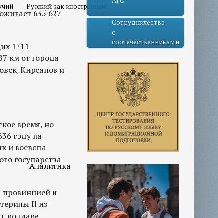
АГС
учий
Русский как иностранный
роживает 635 627
Сотрудничество
с
соотечественниками
их 1711
87 км от города
овск, Кирсанов и
кое время, но
636 году на
ик и воевода
ого государства
Аналитика
а провинцией и
терины II из
, во главе