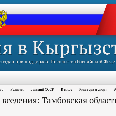
ия в Кыргызс
оздан при поддержке Посольства Российской Феде
во
Религия
Бывший СССР
В мире
Культура и спорт
Э
 вселения: Тамбовская област