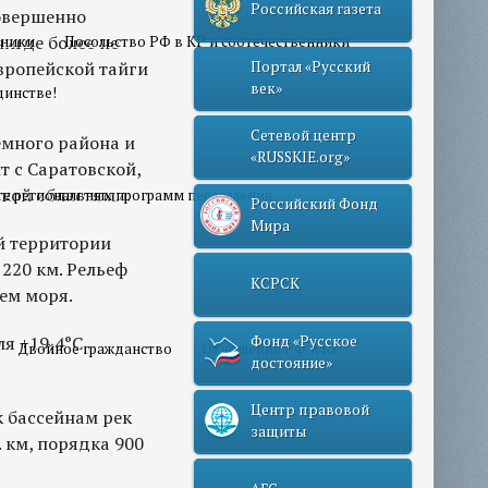
Российская газета
овершенно
нигде более не
нники
Посольство РФ в КР и соотечественники
европейской тайги
Портал «Русский
век»
динстве!
Сетевой центр
емного района и
«RUSSKIE.org»
т с Саратовской,
ской областями.
те региональных программ переселения
Российский Фонд
Мира
ей территории
 220 км. Рельеф
КСРСК
ем моря.
я +19,4°С,
Фонд «Русское
Двойное гражданство
Отношения РФ и КР
достояние»
Центр правовой
к бассейнам рек
защиты
 км, порядка 900