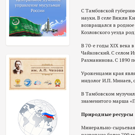
С Тамбовской губерни
науки. В селе Вяжли К
возвращался в родное 
Козловского уезда род
В 70-е годы ХIХ века 
Чайковский. С селом И
Рахманинова. С 1890 п
Уроженцами края явля
индолог И.П. Минаев, 
В Тамбовском музучилищ
знаменитого марша «П
Природные ресурсы
Минерально-сырьевая 
разведано более 700 