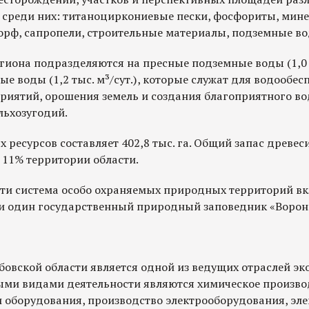
 среди них: титаноциркониевые пески, фосфориты, мин
орф, сапропели, строительные материалы, подземные во
иона подразделяются на пресные подземные воды (1,0 м
 воды (1,2 тыс. м³/сут.), которые служат для водообес
иятий, орошения земель и создания благоприятного в
ьхозугодий.
ресурсов составляет 402,8 тыс. га. Общий запас древесин
 11% территории области.
ти система особо охраняемых природных территорий вк
и один государственный природный заповедник «Ворон
вской области является одной из ведущих отраслей эк
выми видами деятельности являются химическое произво
 оборудования, производство электрооборудования, эле