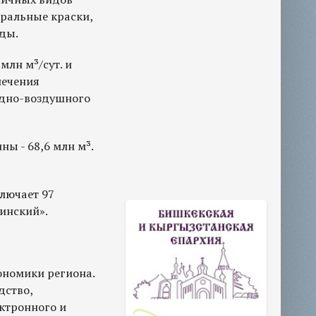
еральные краски,
ды.
лн м³/сут. и
печения
одно-воздушного
ы - 68,6 млн м³.
лючает 97
инский».
ономики региона.
дство,
ктронного и