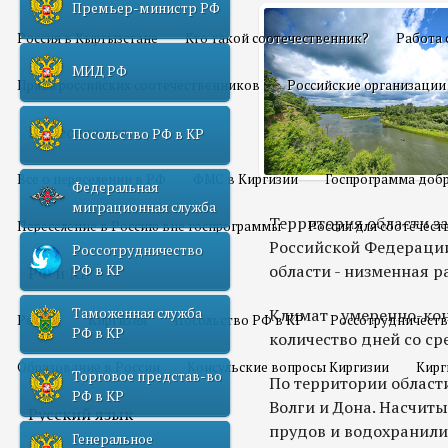
Премьер-министр РФ
Россия в Кыргызстане
Кто такой соотечественник?
Работа 
МИД РФ
Права российских соотечественников
Российские организации
Переселение
Посольство РФ в КР
Все о переселении в РФ
ФМС в Киргизии
Госпрограмма добр
Федеральная
миграционная служба
Территория области за
Переселение в Россию вне госпрограммы
Россия для соотечес
Российской Федерации. 
Россотрудничество
области - низменная 
РФ в КР
РФ и КР
Таможенная служба
Климат - умеренно-кон
Россия
Киргизия
Посольство РФ в КР
Россотрудничеств
РФ в КР
количество дней со ср
Образование в России
Консульские вопросы Киргизии
Кирг
Торговое представ-во
По территории области
РФ в КР
Волги и Дона. Насчиты
Русский язык
прудов и водохранили
Генеральное