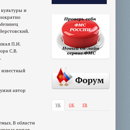
 культуры и
днократно
 Мезинец
Верстовский.
зжал П.И.
ора С.В.
.
 известный
лужил автор
VK
ОК
FB
мых. В области
личных видов