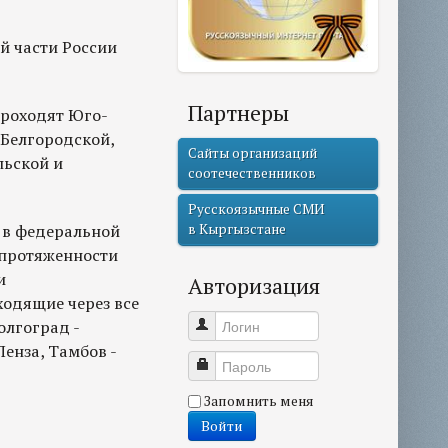
й части России
Партнеры
проходят Юго-
 Белгородской,
Сайты организаций
льской и
соотечественников
Русскоязычные СМИ
 в федеральной
в Кыргызстане
 протяженности
и
Авторизация
одящие через все
олгоград -
Логин
Пенза, Тамбов -
Пароль
Запомнить меня
Войти