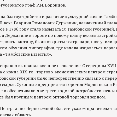
-губернатор граф Р.И. Воронцов.
на благоустройство и развитие культурной жизни Тамбо
I века Гавриил Романович Державин, назначенный глав
ое в 1786 году стало называться Тамбовской губернией, в
ри Державине в городе по новому плану велась застройк
строить плотину, были открыты театр, народное училище
ом обучения, типография, где начала издаваться первая
а «Тамбовские известия».
исправно выполнял военное назначение. С середины XVII
а с конца XIX-го - торгово-экономическим центром стра
вской губернии было непосредственно связано с перер
о сырья. Суконные предприятия городов Моршанска и Р
е и обеспечивали две трети годовой потребности казны 
бов был крупным центром оптовой торговли зерном.
ва Центрально-Черноземной области указом правительств
овская область.