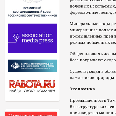
полезных ископаемых,
формовочные пески, т
Минеральные воды рег
минеральные подземные
промышленных предпр
режима пойменных сел
Общая площадь лесных 
Леса покрывают около
Существующая в облас
памятников природы 
Экономика
Промышленность Тамбо
В ее структуре ключе
производство машин и
Объявления и конкурсы