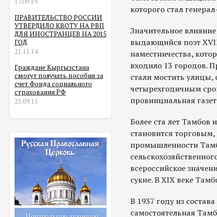
17.09.19
которого стал генерал
ПРАВИТЕЛЬСТВО РОССИИ
УТВЕРДИЛО КВОТУ НА РВП
Значительное влияние 
ДЛЯ ИНОСТРАНЦЕВ НА 2015
выдающийся поэт XVII
ГОД
21.11.14
наместничества, котор
входило 13 городов. П
Граждане Кыргызстана
смогут получать пособия за
стали мостить улицы, 
счет Фонда социального
четырехгодичным срок
страхования РФ
провинциальная газет
25.09.15
Более ста лет Тамбов 
становится торговым, 
промышленности Тамбо
сельскохозяйственног
всероссийское значени
сукне. В XIX веке Там
В 1937 году из соста
самостоятельная Тамб