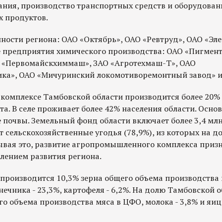
ания, производство транспортных средств и оборудован
 продуктов.
сти региона: ОАО «Октябрь», ОАО «Ревтруд», ОАО «Эле
е предприятия химического производства: ОАО «Пигмент
 «Первомайскхиммаш», ЗАО «Агротехмаш-Т», ОАО
ка», ОАО «Мичуринский локомотиворемонтный завод» и
омплексе Тамбовской области производится более 20%
а. В селе проживает более 42% населения области. Основ
 почвы. Земельный фонд области включает более 3,4 млн 
 сельскохозяйственные угодья (78,9%), из которых на д
ывая это, развитие агропромышленного комплекса приз
ением развития региона.
 производится 10,3% зерна общего объема производства
лнечника - 23,3%, картофеля - 6,2%. На долю Тамбовской 
о объема производства мяса в ЦФО, молока - 3,8% и яиц 