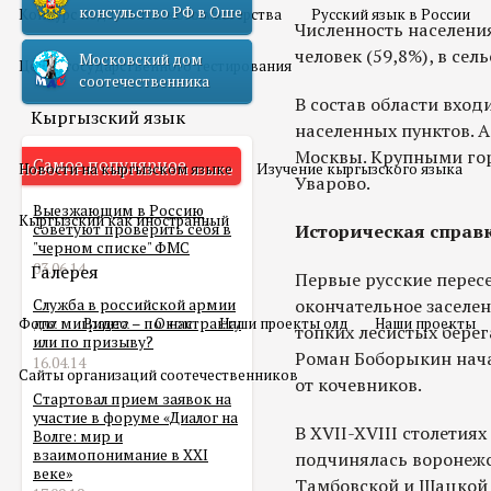
консульство РФ в Оше
Конкурс педагогического мастерства
Русский язык в России
Численность населения
человек (59,8%), в сель
Московский дом
Центр государственного тестирования
соотечественника
В состав области вхо
Кыргызский язык
населенных пунктов. 
Москвы. Крупными гор
Самое популярное
Новости на кыргызском языке
Изучение кыргызского языка
Уварово.
Выезжающим в Россию
Кыргызский как иностранный
советуют проверить себя в
Историческая справ
"черном списке" ФМС
03.06.14
Галерея
Первые русские перес
окончательное заселен
Служба в российской армии
Фото
для мигранта – по контракту
Видео
О нас
Наши проекты олд
Наши проекты
топких лесистых берег
или по призыву?
Роман Боборыкин нача
16.04.14
Сайты организаций соотечественников
от кочевников.
Стартовал прием заявок на
участие в форуме «Диалог на
В XVII-XVIII столети
Волге: мир и
взаимопонимание в XXI
подчинялась воронежск
веке»
Тамбовской и Шацкой 