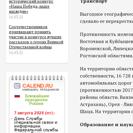
Транспорт
исторический конкурс
«Наша Победа, наше
наследие»
Выгодное географичес
16.03.25
сделало ее перекрест
Соотечественников
приглашают принять
Протяженность железн
участие в конкурсе лучших
Восточная и Куйбышев
рассказов о героях Великой
Отечественной войны
Воронежской, Липецкой
16.03.25
Ростовской областями
На территории област
собственности, 16 72
автомобильных дорог 
(протяженностью 2017
районы области. Важн
Астрахань), Орел - Лив
Шацк. На территории о
Образование и наук