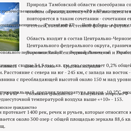
Природа Тамбовской области своеобразна с
особым образом, потому что именно здесь и 
с соотечественниками
Россотрудничество РФ в КР и соотечестве
повторяется в таком сочетании - сочетании 
 соотечественников
и степей, таежной и степной флоры и фауны.
Русский мир КР
Наша победа — в нашем е
Область входит в состав Центрально-Черноз
Центрального федерального округа, граничи
Воронежской, Пензенской, Липецкой и Рязан
овольного переселения в Россию
Территории вселения
О рабо
нимает свыше 34,5 тыс. кв. км, что составляет 0,2% общ
твенников
Домой в Россию
Трудовая миграция
Расстояние с севера на юг - 245 км, с запада на восток -
равнина с преобладающей высотой около 150 м над уровн
тинентальный, средняя температура января -10,2°С, июл
о РФ в КР
Российское гражданство
Консульские вопросы РФ
еднесуточной температурой воздуха выше «+10» - 153.
изское гражданство
 протекает 1400 рек, речек и ручьев, которые относятся 
вается около 300 озер с общей площадью зеркала 88,6 кв.
щ.