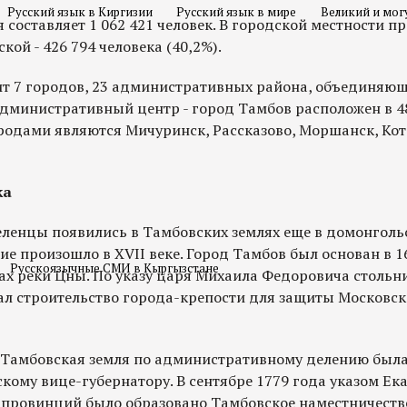
Русский язык в Киргизии
Русский язык в мире
Великий и мог
 составляет 1 062 421 человек. В городской местности п
ской - 426 794 человека (40,2%).
дит 7 городов, 23 административных района, объединяющ
Административный центр - город Тамбов расположен в 4
одами являются Мичуринск, Рассказово, Моршанск, Кот
ка
еленцы появились в Тамбовских землях еще в домонгольс
ие произошло в ХVII веке. Город Тамбов был основан в 1
Русскоязычные СМИ в Кыргызстане
ах реки Цны. По указу царя Михаила Федоровича стольн
л строительство города-крепости для защиты Московск
ях Тамбовская земля по административному делению был
ому вице-губернатору. В сентябре 1779 года указом Ека
провинций было образовано Тамбовское наместничество