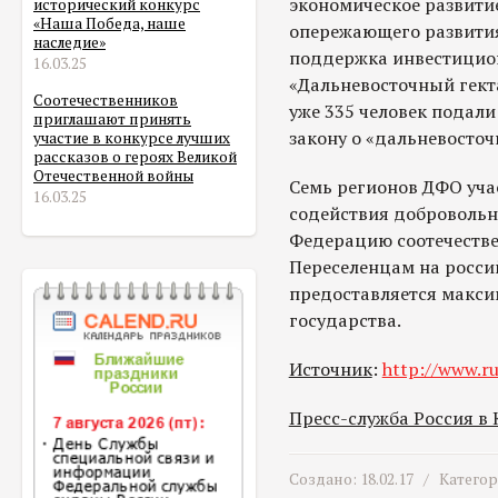
экономическое развити
исторический конкурс
«Наша Победа, наше
опережающего развития
наследие»
поддержка инвестицио
16.03.25
«Дальневосточный гекта
Соотечественников
уже 335 человек подали
приглашают принять
закону о «дальневосточ
участие в конкурсе лучших
рассказов о героях Великой
Отечественной войны
Семь регионов ДФО уча
16.03.25
содействия добровольн
Федерацию соотечестве
Переселенцам на росси
предоставляется макси
государства.
Источник
:
http://www.ru
Пресс-служба Россия в
Создано: 18.02.17 /
Катего