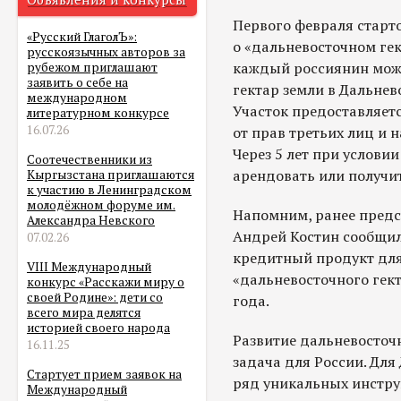
Первого февраля старто
«Русский ГлаголЪ»:
о «дальневосточном гек
русскоязычных авторов за
каждый россиянин може
рубежом приглашают
заявить о себе на
гектар земли в Дальне
международном
Участок предоставляетс
литературном конкурсе
16.07.26
от прав третьих лиц и 
Через 5 лет при услови
Соотечественники из
арендовать или получит
Кыргызстана приглашаются
к участию в Ленинградском
молодёжном форуме им.
Напомним, ранее предс
Александра Невского
Андрей Костин сообщил
07.02.26
кредитный продукт для
VIII Международный
«дальневосточного гект
конкурс «Расскажи миру о
своей Родине»: дети со
года.
всего мира делятся
историей своего народа
Развитие дальневосточ
16.11.25
задача для России. Для
Стартует прием заявок на
ряд уникальных инстру
Международный