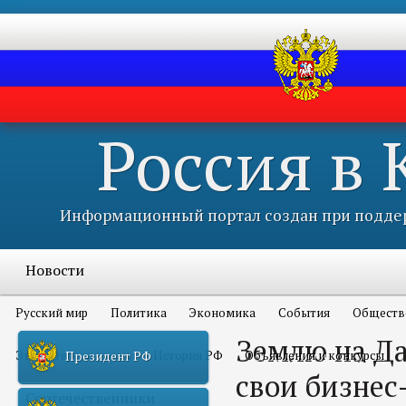
Россия в
Информационный портал создан при поддер
Новости
Русский мир
Политика
Экономика
События
Обществ
Землю на Да
Это интересно всем
История РФ
Объявления и конкурсы
Президент РФ
свои бизнес
Соотечественники