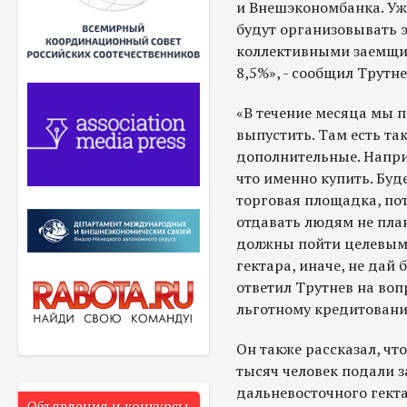
и Внешэкономбанка. Уж
будут организовывать эт
коллективными заемщик
8,5%», - сообщил Трутне
«В течение месяца мы п
выпустить. Там есть та
дополнительные. Напри
что именно купить. Буд
торговая площадка, пот
отдавать людям не пла
должны пойти целевым 
гектара, иначе, не дай б
ответил Трутнев на воп
льготному кредитовани
Он также рассказал, чт
тысяч человек подали з
дальневосточного гекта
Объявления и конкурсы