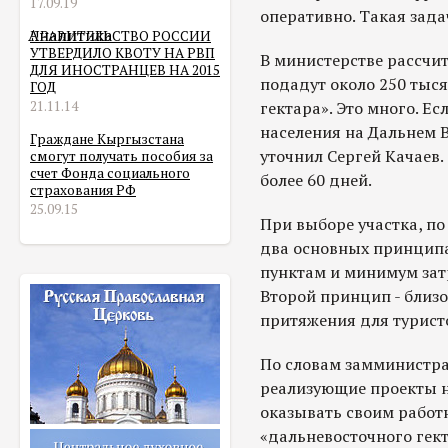
17.09.19
оперативно. Такая зада
Аналитика
ПРАВИТЕЛЬСТВО РОССИИ
УТВЕРДИЛО КВОТУ НА РВП
В министерстве рассчит
ДЛЯ ИНОСТРАНЦЕВ НА 2015
подадут около 250 тыся
ГОД
21.11.14
гектара». Это много. Е
населения на Дальнем В
Граждане Кыргызстана
уточнил Сергей Качаев.
смогут получать пособия за
счет Фонда социального
более 60 дней.
страхования РФ
25.09.15
При выборе участка, п
два основных принципа
пунктам и минимум затр
Второй принцип - близ
притяжения для турист
По словам замминистра
реализующие проекты н
оказывать своим работ
«дальневосточного гек