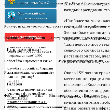
консульство РФ в Оше
Двойное гражданство
Отношения РФ и КР
Образование в Р
2017 года землю на Дал
каждый гражданин стр
Московский дом
Русский язык
соотечественника
«Наиболее часто заявле
гектара" поступают от м
Конкурс педагогического мастерства
Русский язык в России
Это наиболее экономич
Самое популярное
Русский как иностранный
Центр государственного тестирован
европейской части Рос
"дальневосточного гект
Выезжающим в Россию
Кыргызский язык
сельского хозяйства, п
советуют проверить себя в
"черном списке" ФМС
растениеводством, пче
03.06.14
Новости на кыргызском языке
Изучение кыргызского языка
другими видами»,- ком
Служба в российской армии
Около 15% заявок гражд
Кыргызский как иностранный
для мигранта – по контракту
или по призыву?
месте концентрации та
16.04.14
Галерея
поселения. «Коллектив
Стартовал прием заявок на
обеспечении их инфрас
участие в форуме «Диалог на
Фото
Видео
О нас
Наши проекты олд
Наши проекты
понятно, - отметил Серг
Волге: мир и
муниципалитетам необ
взаимопонимание в XXI
веке»
Сайты организаций соотечественников
планы развития инфрас