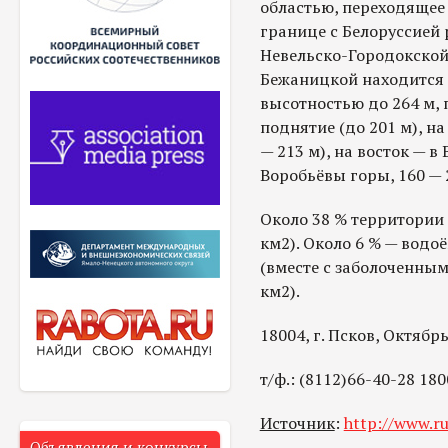
областью, переходящее 
границе с Белоруссией
Невельско-Городокской
Бежаницкой находится 
высотностью до 264 м, 
поднятие (до 201 м), на
— 213 м), на восток — 
Воробьёвы горы, 160 — 
Около 38 % территории 
км2). Около 6 % — водоё
(вместе с заболоченным
км2).
18004, г. Псков, Октябр
т/ф.: (8112)66-40-28 180
Источник
:
http://www.ru
Объявления и конкурсы