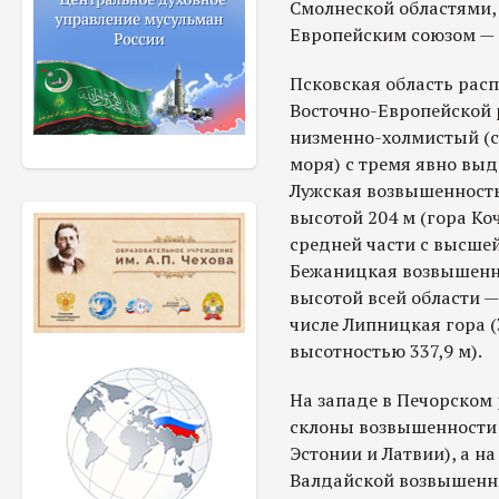
Смолнеской областями, 
Европейским союзом — 
Псковская область рас
Восточно-Европейской 
низменно-холмистый (с
моря) с тремя явно в
Лужская возвышенность
высотой 204 м (гора Ко
средней части с высшей
Бежаницкая возвышенно
высотой всей области —
числе Липницкая гора (
высотностью 337,9 м).
На западе в Печорском
склоны возвышенности 
Эстонии и Латвии), а н
Валдайской возвышенно