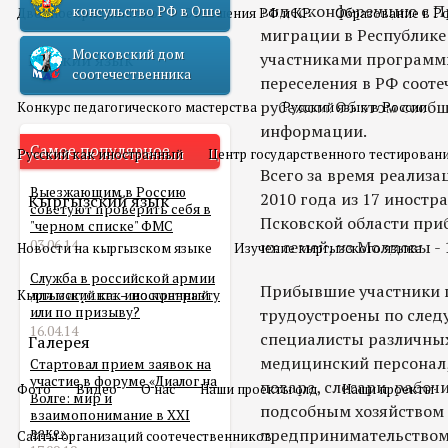
видеоконференцию с П
консульство РФ в Оше
Двойное гражданство
Отношения РФ и КР
Образование в Р
миграции в Республик
Московский дом
участниками программ
Русский язык
соотечественника
переселения в РФ соот
рубежом. Об этом сообщ
Конкурс педагогического мастерства
Русский язык в России
информации.
Самое популярное
Русский как иностранный
Центр государственного тестирован
Всего за время реализ
Выезжающим в Россию
2010 года из 17 иностр
Кыргызский язык
советуют проверить себя в
Псковской области приб
"черном списке" ФМС
03.06.14
их семей, из Молдовы - 1
Новости на кыргызском языке
Изучение кыргызского языка
Служба в российской армии
Прибывшие участники 
Кыргызский как иностранный
для мигранта – по контракту
или по призыву?
трудоустроены по сле
16.04.14
специалисты различных
Галерея
медицинский персонал,
Стартовал прием заявок на
участие в форуме «Диалог на
повара, слесари, рабоч
Фото
Видео
О нас
Наши проекты олд
Наши проекты
Волге: мир и
подсобным хозяйством
взаимопонимание в XXI
веке»
предпринимательством
Сайты организаций соотечественников