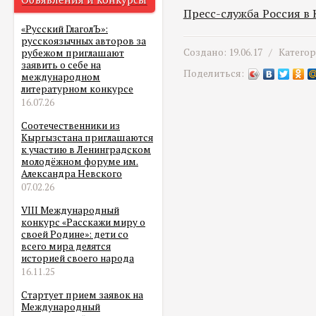
Пресс-служба Россия в
«Русский ГлаголЪ»:
русскоязычных авторов за
Создано: 19.06.17 /
Катего
рубежом приглашают
заявить о себе на
Поделиться:
международном
литературном конкурсе
16.07.26
Соотечественники из
Кыргызстана приглашаются
к участию в Ленинградском
молодёжном форуме им.
Александра Невского
07.02.26
VIII Международный
конкурс «Расскажи миру о
своей Родине»: дети со
всего мира делятся
историей своего народа
16.11.25
Стартует прием заявок на
Международный