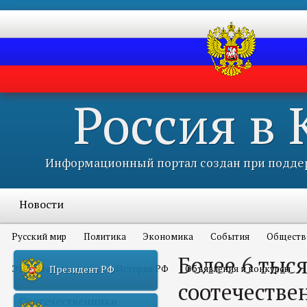
Россия в
Информационный портал создан при поддер
Новости
Русский мир
Политика
Экономика
События
Обществ
Более 6 тыс
Это интересно всем
История РФ
Объявления и конкурсы
Президент РФ
соотечестве
Соотечественники