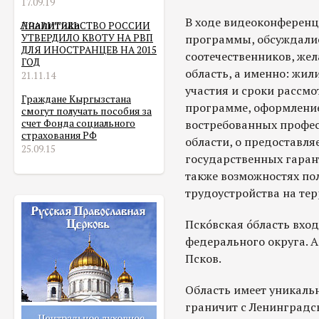
17.09.19
В ходе видеоконференц
Аналитика
ПРАВИТЕЛЬСТВО РОССИИ
УТВЕРДИЛО КВОТУ НА РВП
программы, обсуждалис
ДЛЯ ИНОСТРАНЦЕВ НА 2015
соотечественников, же
ГОД
область, а именно: жил
21.11.14
участия и сроки рассмо
Граждане Кыргызстана
программе, оформление
смогут получать пособия за
счет Фонда социального
востребованных профес
страхования РФ
области, о предоставл
25.09.15
государственных гаран
также возможностях по
трудоустройства на тер
Пско́вская о́бласть вхо
федерального округа. 
Псков.
Область имеет уникаль
граничит с Ленинградск