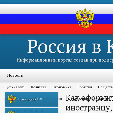
Россия в
Информационный портал создан при поддер
Новости
Русский мир
Политика
Экономика
События
Обществ
Как оформи
Это интересно всем
История РФ
Объявления и конкурсы
Президент РФ
иностранцу,
Соотечественники