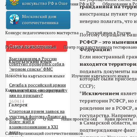
консульство РФ в Оше
Двойное гражданство
Отношения РФ и КР
Образование в Р
гражданина на терр
иностранцы путают тер
Московский дом
Русский язык
неверно полагать, что 
соотечественника
Конкурс педагогического мастерства
Русский язык в России
Поэтому обращаем Ваше
РСФСР – это нынешня
Самое популярное
Русский как иностранный
Центр государственного тестирован
Федерации!
Если иностранный гр
Выезжающим в Россию
Кыргызский язык
находится территори
советуют проверить себя в
"черном списке" ФМС
подавать документы на
03.06.14
Новости на кыргызском языке
Изучение кыргызского языка
которые были присоеди
Служба в российской армии
СССР);
Кыргызский как иностранный
для мигранта – по контракту
*
Исключением
являет
или по призыву?
территории РСФСР, но 
16.04.14
Галерея
рождении не в РСФСР, а
Стартовал прием заявок на
государства. Например
участие в форуме «Диалог на
Фото
Видео
О нас
Наши проекты олд
Наши проекты
Волге: мир и
в Самарской области, н
взаимопонимание в XXI
подтверждающее факт 
веке»
Сайты организаций соотечественников