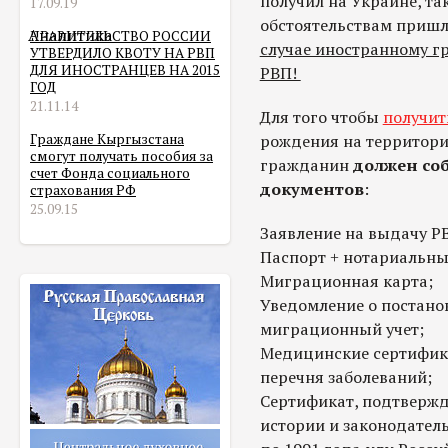
получил на Украине, та
17.09.19
обстоятельствам пришл
Аналитика
ПРАВИТЕЛЬСТВО РОССИИ
случае иностранному г
УТВЕРДИЛО КВОТУ НА РВП
ДЛЯ ИНОСТРАНЦЕВ НА 2015
РВП!
ГОД
21.11.14
Для того чтобы
получит
Граждане Кыргызстана
рождения на территор
смогут получать пособия за
гражданин
должен со
счет Фонда социального
документов
:
страхования РФ
25.09.15
Заявление на выдачу Р
Паспорт + нотариальны
Миграционная карта;
Уведомление о постано
миграционный учет;
Медицинские сертифика
перечня заболеваний;
Сертификат, подтвержд
истории и законодател