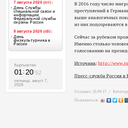
В 2016 году число миг
преступлений в Германии
выше аналогичных пока
из них подозреваются в
Сейчас за рубежом прож
Именно столько челове
голосованию на президе
Источник
:
http://www.ru
Кыргызстан
01
20
54
Пресс-служба Россия в
пятница, август 7,
2026
Создано: 25.09.17 /
Катего
Поделиться: