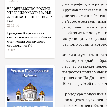
17.09.19
демографии, миграции
Аналитика
ПРАВИТЕЛЬСТВО РОССИИ
Крупнов рассказал RT, 
УТВЕРДИЛО КВОТУ НА РВП
достичь именно благода
ДЛЯ ИНОСТРАНЦЕВ НА 2015
ГОД
ней соотечественникам
21.11.14
легальный статус и док
необходимые документ
Граждане Кыргызстана
смогут получать пособия за
могут подать в странах
счет Фонда социального
регион России, в которо
страхования РФ
25.09.15
«Если документы проход
России, который выбрал
него, то он может перее
выдаются подъёмные де
транспорт. На Дальнем 
100 тыс. рублей на каж
Процедура получения г
проводится в ускоренн
шести месяцев (обычно 