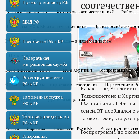
соотечестве
Премьер-министр РФ
Россия в Кыргызстане
Кто такой соотечественник?
Работа 
МИД РФ
Посольство РФ в КР и соотечественники
Права российских соо
Русский мир КР
Наша победа — в нашем единстве!
Посольство РФ в КР
Переселение
Федеральная
миграционная служба
Все о переселении в РФ
ФМС в Киргизии
Госпрограмма добр
Россотрудничество
РФ в КР
О работе региональных программ переселения
Переселение в Р
Казахстане, Узбекистан
Таджикистане и Киргизи
Таможенная служба
Домой в Россию
Трудовая миграция
РФ прибыли 71,4 тысячи
РФ в КР
семей. RT пообщался с 
РФ и КР
Торговое представ-во
также с теми, кто уже п
РФ в КР
Россия
Киргизия
Посольство РФ в КР
Россотрудничество
Госпрограмма по оказа
Генеральное