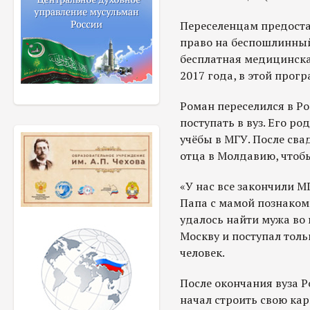
Переселенцам предостав
право на беспошлинный
бесплатная медицинска
2017 года, в этой прог
Роман переселился в Ро
поступать в вуз. Его р
учёбы в МГУ. После сва
отца в Молдавию, чтоб
«У нас все закончили М
Папа с мамой познакоми
удалось найти мужа во 
Москву и поступал тол
человек.
После окончания вуза Р
начал строить свою карь