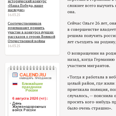
исторический конкурс
сложнее всего выучить 
«Наша Победа, наше
наследие»
она.
16.03.25
Сейчас Ольге 26 лет, о
Соотечественников
приглашают принять
в совершенстве владее
участие в конкурсе лучших
решила получить россий
рассказов о героях Великой
Отечественной войны
лет съездить на родину,
16.03.25
О возвращении на роди
назад, когда Германию
участием мигрантов.
«Тогда я работала в не
целый район, где жили
приезжала полиция, по
случалось, — пояснила 
просить кого-нибудь п
было очень страшно».