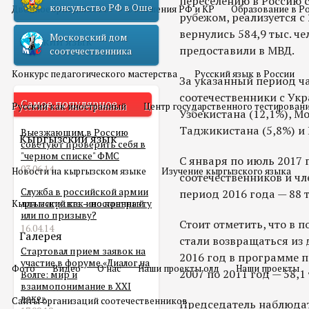
переселению в Россию 
консульство РФ в Оше
Двойное гражданство
Отношения РФ и КР
Образование в Р
рубежом, реализуется с 
вернулись 584,9 тыс. ч
Московский дом
Русский язык
предоставили в МВД.
соотечественника
Конкурс педагогического мастерства
Русский язык в России
За указанный период ча
соотечественники с Укра
Самое популярное
Русский как иностранный
Центр государственного тестирован
Узбекистана (12,1%), Мо
Таджикистана (5,8%) и 
Выезжающим в Россию
Кыргызский язык
советуют проверить себя в
"черном списке" ФМС
С января по июль 2017 
03.06.14
Новости на кыргызском языке
Изучение кыргызского языка
соотечественников и чл
Служба в российской армии
период 2016 года — 88 т
Кыргызский как иностранный
для мигранта – по контракту
или по призыву?
Стоит отметить, что в 
16.04.14
Галерея
стали возвращаться из д
Стартовал прием заявок на
2016 год в программе пр
участие в форуме «Диалог на
Фото
Видео
О нас
Наши проекты олд
Наши проекты
2007 по 2011 год — 58,1 
Волге: мир и
взаимопонимание в XXI
веке»
Сайты организаций соотечественников
Председатель наблюдат