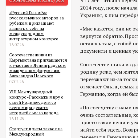
В 17 лет Татьяна переех
2014 году, после начал
«Русский ГлаголЪ»:
Украины, к ним перебр
русскоязычных авторов за
рубежом приглашают
«Мне кажется, они не о
заявить о себе на
международном
вернутся обратно. Прост
литературном конкурсе
осталось там, с собой 
16.07.26
документы и ценные ук
Соотечественники из
Кыргызстана приглашаются
Соотечественники из д
к участию в Ленинградском
молодёжном форуме им.
родину реже, чем жители
Александра Невского
переезжают из-за тоски 
07.02.26
отмечает Ольга, семья 
VIII Международный
Германию, когда ей был
конкурс «Расскажи миру о
своей Родине»: дети со
«По соседству с нами п
всего мира делятся
историей своего народа
очень состоятельные, х
16.11.25
просто взяли вещи и уе
Стартует прием заявок на
найти себя здесь. Возвр
Международный
переехал в Германию в 