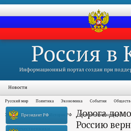
Россия в
Информационный портал создан при поддер
Новости
Русский мир
Политика
Экономика
События
Обществ
Дорога домой
Это интересно всем
История РФ
Объявления и конкурсы
Президент РФ
Россию верн
Соотечественники