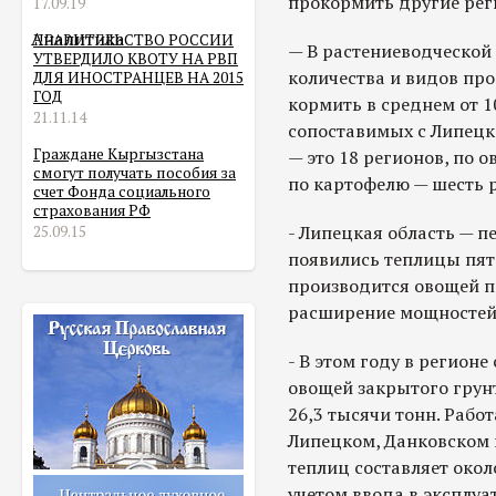
прокормить другие ре
17.09.19
Аналитика
ПРАВИТЕЛЬСТВО РОССИИ
— В растениеводческой
УТВЕРДИЛО КВОТУ НА РВП
количества и видов пр
ДЛЯ ИНОСТРАНЦЕВ НА 2015
ГОД
кормить в среднем от 1
21.11.14
сопоставимых с Липецко
Граждане Кыргызстана
— это 18 регионов, по 
смогут получать пособия за
по картофелю — шесть 
счет Фонда социального
страхования РФ
- Липецкая область — п
25.09.15
появились теплицы пят
производится овощей по
расширение мощностей
- В этом году в регионе
овощей закрытого грун
26,3 тысячи тонн. Рабо
Липецком, Данковском 
теплиц составляет около
учетом ввода в эксплуа