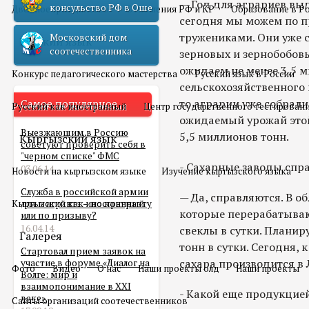
— Год для аграриев вы
консульство РФ в Оше
Двойное гражданство
Отношения РФ и КР
Образование в Р
сегодня мы можем по 
тружениками. Они уже 
Московский дом
Русский язык
соотечественника
зерновых и зернобобов
ожидаем не менее 3,5 
Конкурс педагогического мастерства
Русский язык в России
сельскохозяйственного 
то аграрии уже собрали
Самое популярное
Русский как иностранный
Центр государственного тестирован
ожидаемый урожай этой
Выезжающим в Россию
5,5 миллионов тонн.
Кыргызский язык
советуют проверить себя в
"черном списке" ФМС
- Сахарные заводы спр
03.06.14
Новости на кыргызском языке
Изучение кыргызского языка
Служба в российской армии
— Да, справляются. В о
Кыргызский как иностранный
для мигранта – по контракту
которые перерабатываю
или по призыву?
16.04.14
свеклы в сутки. Планир
Галерея
тонн в сутки. Сегодня, 
Стартовал прием заявок на
сахара производится в 
участие в форуме «Диалог на
Фото
Видео
О нас
Наши проекты олд
Наши проекты
Волге: мир и
взаимопонимание в XXI
- Какой еще продукцие
веке»
Сайты организаций соотечественников