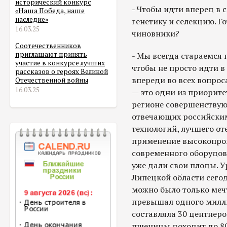
исторический конкурс
- Чтобы идти вперед в 
«Наша Победа, наше
наследие»
генетику и селекцию. Г
16.03.25
чиновники?
Соотечественников
приглашают принять
- Мы всегда стараемся
участие в конкурсе лучших
чтобы не просто идти в
рассказов о героях Великой
впереди во всех вопроса
Отечественной войны
16.03.25
— это одни из приорит
регионе совершенствую
отвечающих российским
технологий, лучшего от
применение высокопро
современного оборудов
уже дали свои плоды. У
Липецкой области сегод
можно было только мечт
превышал одного милли
составляла 30 центнеро
пшеницы доходит до 80 