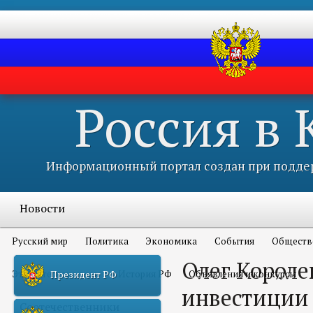
Россия в
Информационный портал создан при поддер
Новости
Русский мир
Политика
Экономика
События
Обществ
Олег Короле
Это интересно всем
История РФ
Объявления и конкурсы
Президент РФ
инвестиции 
Соотечественники