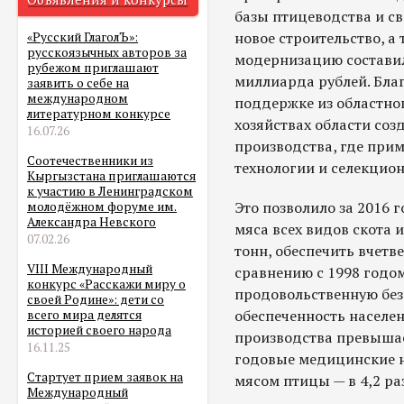
базы птицеводства и с
новое строительство, а
«Русский ГлаголЪ»:
русскоязычных авторов за
модернизацию составила
рубежом приглашают
миллиарда рублей. Бла
заявить о себе на
международном
поддержке из областно
литературном конкурсе
хозяйствах области со
16.07.26
производства, где при
Соотечественники из
технологии и селекцио
Кыргызстана приглашаются
к участию в Ленинградском
Это позволило за 2016 
молодёжном форуме им.
Александра Невского
мяса всех видов скота 
07.02.26
тонн, обеспечить вчетв
VIII Международный
сравнению с 1998 годо
конкурс «Расскажи миру о
продовольственную безо
своей Родине»: дети со
обеспеченность населе
всего мира делятся
историей своего народа
производства превыша
16.11.25
годовые медицинские н
Стартует прием заявок на
мясом птицы — в 4,2 ра
Международный