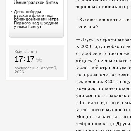
зерновых стабильно пр
- В животноводстве так
генетике?
— Да, есть серьезные з
К 2020 году необходим
Кыргызстан
самообеспечение плем
17
17
58
яйцом. И первые шаги к
молочной отрасли уже с
воскресенье, август 9,
2026
воспроизводство телят
технологии. В 2014 год
комплекс нового поколе
уникальность заключает
в России создано с це
молочного и мясного скот
Мощности рассчитаны н
эмбрионов в год. Други
биопродукцию для уско