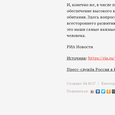
И, конечно же, в числе
обеспечение высокого к
обитания. Здесь вопро
всестороннего развития 
это наши самые важные
человека.
РИА Новости
Источник
:
https://ria.ru/
Пресс-служба Россия в
Создано: 04.10.17 /
Катего
Поделиться: