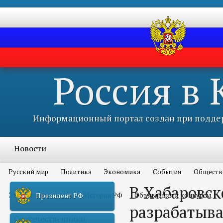
Россия в
Информационный портал создан при поддер
Новости
Русский мир
Политика
Экономика
События
Обществ
В Хабаровск
Это интересно всем
История РФ
Объявления и конкурсы
Президент РФ
разрабатыв
Соотечественники