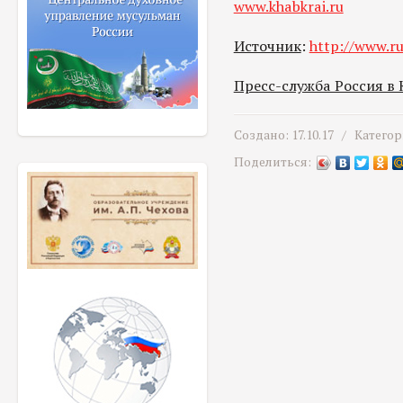
www.khabkrai.ru
Источник
:
http://www.ru
Пресс-служба Россия в
Создано: 17.10.17 /
Категор
Поделиться: