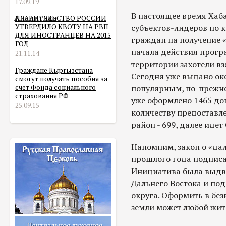
17.09.19
В настоящее время Хаб
Аналитика
ПРАВИТЕЛЬСТВО РОССИИ
УТВЕРДИЛО КВОТУ НА РВП
субъектов-лидеров по к
ДЛЯ ИНОСТРАНЦЕВ НА 2015
граждан на получение «
ГОД
начала действия прогр
21.11.14
территории захотели взя
Граждане Кыргызстана
Сегодня уже выдано ок
смогут получать пособия за
счет Фонда социального
популярным, по-прежнем
страхования РФ
уже оформлено 1465 дог
25.09.15
количеству предоставл
район - 699, далее идет
Напомним, закон о «дал
прошлого года подписа
Инициатива была выдви
Дальнего Востока и по
округа. Оформить в без
земли может любой жит