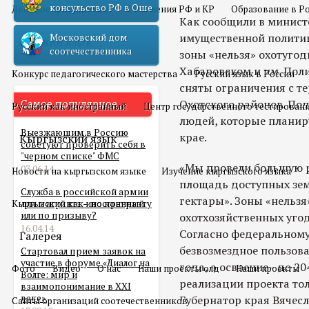
консульство РФ в Оше
Двойное гражданство
Отношения РФ и КР
Образование в Р
Как сообщили в минист
имущественной политик
Московский дом
Русский язык
соотечественника
зоны «нельзя» охотугод
Хабаровском и им. Пол
Конкурс педагогического мастерства
Русский язык в России
сняты ограничения с т
Самое популярное
Охотского районов. По
Русский как иностранный
Центр государственного тестирован
людей, которые планир
Выезжающим в Россию
крае.
Кыргызский язык
советуют проверить себя в
"черном списке" ФМС
«Мы провели большую р
03.06.14
Новости на кыргызском языке
Изучение кыргызского языка
площадь доступных зем
Служба в российской армии
гектары». Зоны «нельзя
Кыргызский как иностранный
для мигранта – по контракту
или по призыву?
охотхозяйственных угод
16.04.14
Согласно федеральному
Галерея
безвозмездное пользова
Стартовал прием заявок на
участие в форуме «Диалог на
года, а освоение - до 20
Фото
Видео
О нас
Наши проекты олд
Наши проекты
Волге: мир и
реализации проекта тол
взаимопонимание в XXI
веке»
Губернатор края Вячес
Сайты организаций соотечественников