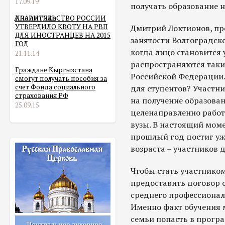
17.09.19
получать образование 
Аналитика
ПРАВИТЕЛЬСТВО РОССИИ
УТВЕРДИЛО КВОТУ НА РВП
Дмитрий Локтионов, пр
ДЛЯ ИНОСТРАНЦЕВ НА 2015
занятости Волгоградско
ГОД
когда лицо становится
21.11.14
распространяются такие
Граждане Кыргызстана
Российской Федерации.
смогут получать пособия за
счет Фонда социального
для студентов? Участн
страхования РФ
на получение образован
25.09.15
целенаправленно работ
вузы. В настоящий моме
прошлый год достиг уже
возраста – участников
Чтобы стать участнико
предоставить договор 
среднего профессионал
Именно факт обучения 
семьи попасть в програ