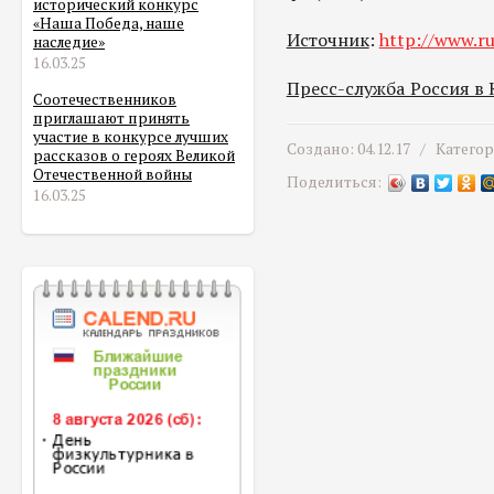
исторический конкурс
«Наша Победа, наше
Источник
:
http://www.ru
наследие»
16.03.25
Пресс-служба Россия в
Соотечественников
приглашают принять
участие в конкурсе лучших
Создано: 04.12.17 /
Катего
рассказов о героях Великой
Отечественной войны
Поделиться:
16.03.25