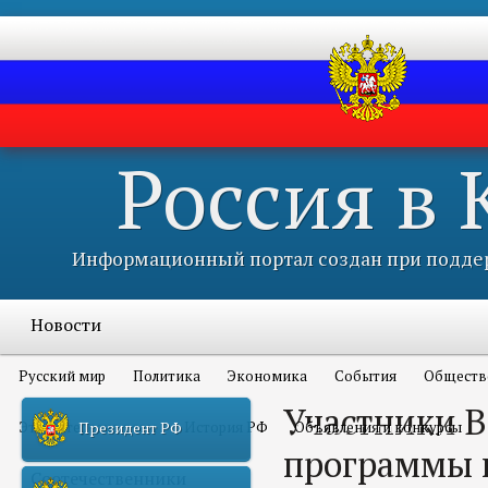
Россия в
Информационный портал создан при поддер
Новости
Русский мир
Политика
Экономика
События
Обществ
Участники В
Это интересно всем
История РФ
Объявления и конкурсы
Президент РФ
программы 
Соотечественники