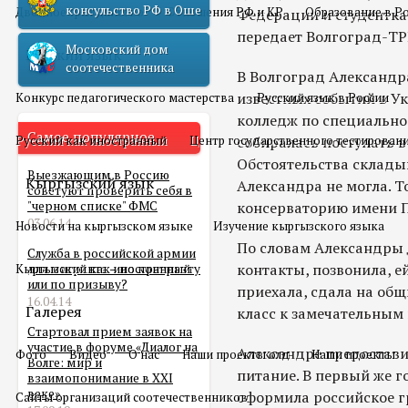
консульство РФ в Оше
Двойное гражданство
Отношения РФ и КР
Образование в Р
Федерации и студентка
передает Волгоград-ТР
Московский дом
Русский язык
соотечественника
В Волгоград Александра
известных событий в Ук
Конкурс педагогического мастерства
Русский язык в России
колледж по специально
Самое популярное
Русский как иностранный
Центр государственного тестирован
собиралась поступать 
Обстоятельства складыв
Выезжающим в Россию
Кыргызский язык
Александра не могла. Т
советуют проверить себя в
"черном списке" ФМС
консерваторию имени П
03.06.14
Новости на кыргызском языке
Изучение кыргызского языка
По словам Александры 
Служба в российской армии
контакты, позвонила, е
Кыргызский как иностранный
для мигранта – по контракту
или по призыву?
приехала, сдала на общ
16.04.14
Галерея
класс к замечательным 
Стартовал прием заявок на
участие в форуме «Диалог на
Александре предостави
Фото
Видео
О нас
Наши проекты олд
Наши проекты
Волге: мир и
питание. В первый же 
взаимопонимание в XXI
веке»
оформила российское г
Сайты организаций соотечественников