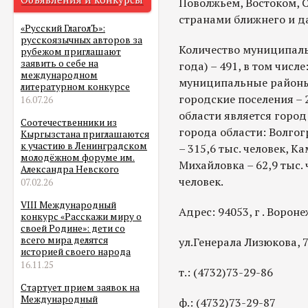
Поволжьем, Востоком, 
странами ближнего и д
«Русский ГлаголЪ»:
русскоязычных авторов за
Количество муниципаль
рубежом приглашают
заявить о себе на
года) – 491, в том числе
международном
муниципальные районы –
литературном конкурсе
городские поселения –
16.07.26
области является город
Соотечественники из
города области: Волгогр
Кыргызстана приглашаются
к участию в Ленинградском
– 315,6 тыс. человек, К
молодёжном форуме им.
Михайловка – 62,9 тыс. 
Александра Невского
человек.
07.02.26
VIII Международный
Адрес: 94053, г . Вороне
конкурс «Расскажи миру о
своей Родине»: дети со
всего мира делятся
ул.Генерала Лизюкова, 
историей своего народа
16.11.25
т.: (4732)73-29-86
Стартует прием заявок на
Международный
ф.: (4732)73-29-87