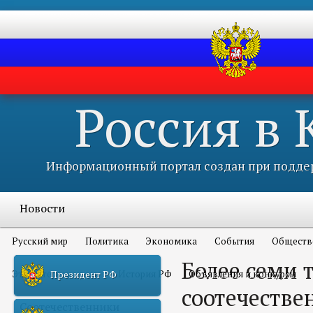
Россия в
Информационный портал создан при поддер
Новости
Русский мир
Политика
Экономика
События
Обществ
Более семи 
Это интересно всем
История РФ
Объявления и конкурсы
Президент РФ
соотечестве
Соотечественники