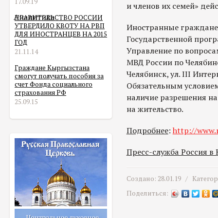
17.09.19
и членов их семей» дей
Аналитика
ПРАВИТЕЛЬСТВО РОССИИ
УТВЕРДИЛО КВОТУ НА РВП
Иностранные граждане,
ДЛЯ ИНОСТРАНЦЕВ НА 2015
Государственной прогр
ГОД
Управление по вопроса
21.11.14
МВД России по Челябинс
Граждане Кыргызстана
Челябинск, ул. III Инте
смогут получать пособия за
счет Фонда социального
Обязательным условием
страхования РФ
наличие разрешения на
25.09.15
на жительство.
Подробнее
:
http://www.
Пресс-служба Россия в
Создано: 28.01.19 /
Катего
Поделиться: