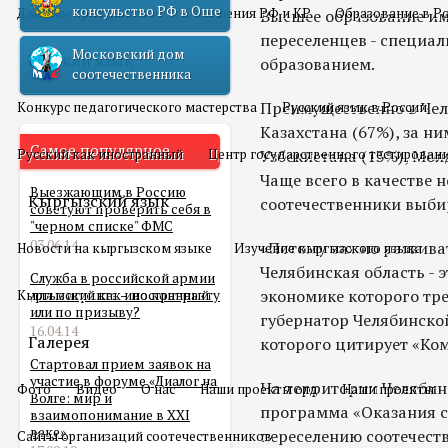
консульство РФ в Оше
Двойное гражданство
Отношения РФ и КР
Образование в Р
Высшее образование им
переселенцев - специа
Московский дом
Русский язык
образованием.
соотечественника
Преимущественно в Чел
Конкурс педагогического мастерства
Русский язык в России
Казахстана (67%), за н
Самое популярное
Русский как иностранный
Центр государственного тестирован
Узбекистана (13%), Мол
Чаще всего в качестве 
Выезжающим в Россию
Кыргызский язык
соотечественники выби
советуют проверить себя в
"черном списке" ФМС
03.06.14
«Потому важно развива
Новости на кыргызском языке
Изучение кыргызского языка
Челябинская область - 
Служба в российской армии
экономике которого тре
Кыргызский как иностранный
для мигранта – по контракту
или по призыву?
губернатор Челябинской
16.04.14
Галерея
которого цитирует «Ко
Стартовал прием заявок на
участие в форуме «Диалог на
На территории Челябин
Фото
Видео
О нас
Наши проекты олд
Наши проекты
Волге: мир и
программа «Оказания 
взаимопонимание в XXI
веке»
переселению соотечест
Сайты организаций соотечественников