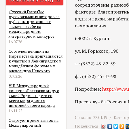
сосредоточены разнооб
факторы: благоприятн
«Русский ГлаголЪ»:
русскоязычных авторов за
воды и грязи, наработ
рубежом приглашают
оздоровления.
заявить о себе на
международном
литературном конкурсе
64022 г. Курган,
16.07.26
ул. М. Горького, 190
Соотечественники из
Кыргызстана приглашаются
к участию в Ленинградском
т.: (3522) 45-82-59
молодёжном форуме им.
Александра Невского
ф.: (3522) 45-47-98
07.02.26
VIII Международный
Подробнее
:
http://www.
конкурс «Расскажи миру о
своей Родине»: дети со
всего мира делятся
Пресс-служба Россия в
историей своего народа
16.11.25
Создано: 28.01.19 /
Катего
Стартует прием заявок на
Международный
Поделиться: