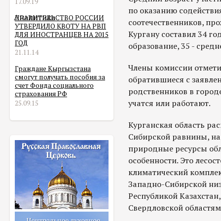
17.09.19
по оказанию содействи
Аналитика
ПРАВИТЕЛЬСТВО РОССИИ
соотечественников, пр
УТВЕРДИЛО КВОТУ НА РВП
Кургану составил 34 го
ДЛЯ ИНОСТРАНЦЕВ НА 2015
ГОД
образование, 35 - сред
21.11.14
Члены комиссии отметил
Граждане Кыргызстана
смогут получать пособия за
обратившиеся с заявле
счет Фонда социального
родственников в городе
страхования РФ
учатся или работают.
25.09.15
Курганская область ра
Сибирской равнины, на
природные ресурсы обл
особенности. Это лесос
климатический комплек
Западно-Сибирской низ
Республикой Казахстан
Свердловской областям