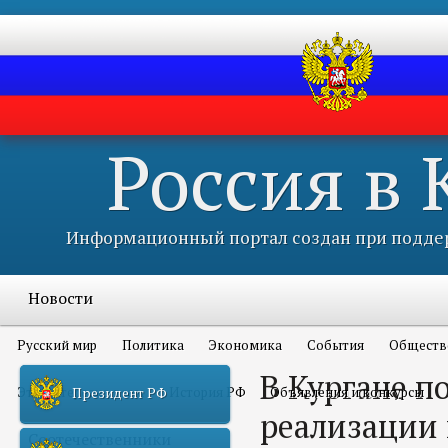
Россия в
Информационный портал создан при поддер
Новости
Русский мир
Политика
Экономика
События
Обществ
В Кургане п
Это интересно всем
История РФ
Объявления и конкурсы
Президент РФ
реализации
Соотечественники