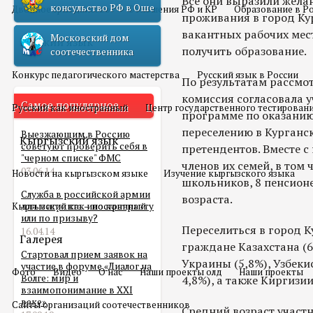
Все они выразили жела
консульство РФ в Оше
Двойное гражданство
Отношения РФ и КР
Образование в Р
проживания в город Кур
вакантных рабочих мест
Московский дом
Русский язык
получить образование.
соотечественника
Конкурс педагогического мастерства
Русский язык в России
По результатам рассмо
комиссия согласовала у
Самое популярное
Русский как иностранный
Центр государственного тестирован
программе по оказанию
переселению в Курганс
Выезжающим в Россию
Кыргызский язык
советуют проверить себя в
претендентов. Вместе с
"черном списке" ФМС
членов их семей, в том 
03.06.14
Новости на кыргызском языке
Изучение кыргызского языка
школьников, 8 пенсион
Служба в российской армии
возраста.
Кыргызский как иностранный
для мигранта – по контракту
или по призыву?
Переселиться в город К
16.04.14
Галерея
граждане Казахстана (6
Стартовал прием заявок на
Украины (5,8%), Узбеки
участие в форуме «Диалог на
Фото
Видео
О нас
Наши проекты олд
Наши проекты
Волге: мир и
4,8%), а также Киргизии
взаимопонимание в XXI
веке»
Сайты организаций соотечественников
Средний возраст участ