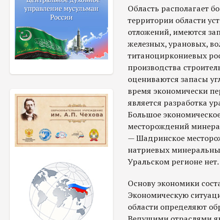
Область располагает б
территории области ус
отложений, имеются за
железных, урановых, в
титаноциркониевых рос
производства строител
оцениваются запасы уг
время экономически п
является разработка ур
Большое экономическое
месторождений минерал
— Шадринское месторо
натриевых минеральных
Уральском регионе нет.
Основу экономики сост
Экономическую ситуац
области определяют об
Ведущими отраслями я