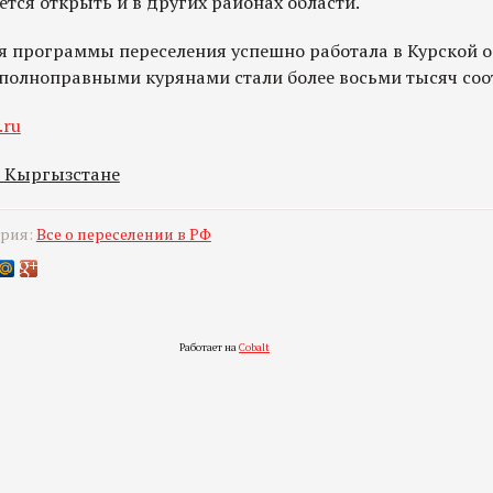
тся открыть и в других районах области.
программы переселения успешно работала в Курской об
я полноправными курянами стали более восьми тысяч соо
.ru
в Кыргызстане
ория:
Все о переселении в РФ
Работает на
Cobalt