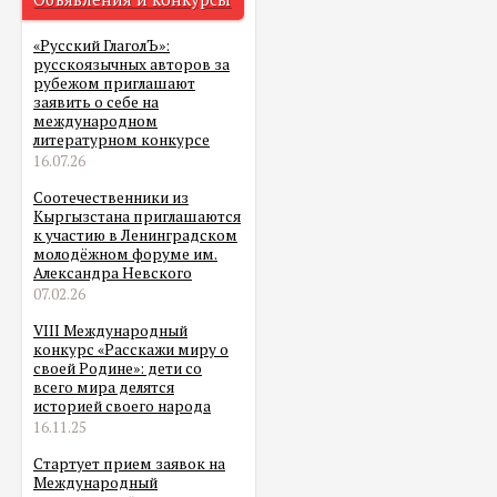
«Русский ГлаголЪ»:
русскоязычных авторов за
рубежом приглашают
заявить о себе на
международном
литературном конкурсе
16.07.26
Соотечественники из
Кыргызстана приглашаются
к участию в Ленинградском
молодёжном форуме им.
Александра Невского
07.02.26
VIII Международный
конкурс «Расскажи миру о
своей Родине»: дети со
всего мира делятся
историей своего народа
16.11.25
Стартует прием заявок на
Международный