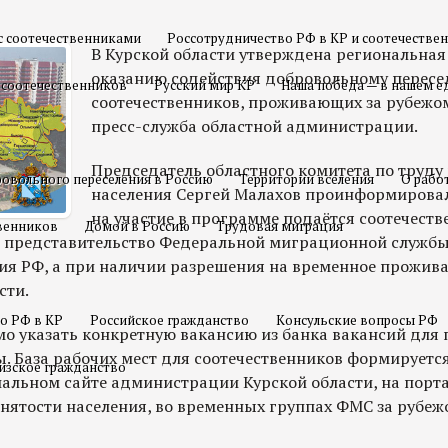
с соотечественниками
Россотрудничество РФ в КР и соотечестве
В Курской области утверждена региональна
оказанию содействия добровольному пересе
 соотечественников
Русский мир КР
Наша победа — в нашем е
соотечественников, проживающих за рубежо
пресс-служба областной администрации.
Председатель областного комитета по труду 
овольного переселения в Россию
Территории вселения
О рабо
населения Сергей Малахов проинформировал,
на участие в программе подаётся соотечеств
твенников
Домой в Россию
Трудовая миграция
 представительство Федеральной миграционной службы
я РФ, а при наличии разрешения на временное проживан
сти.
о РФ в КР
Российское гражданство
Консульские вопросы РФ
мо указать конкретную вакансию из банка вакансий для
. База рабочих мест для соотечественников формируетс
изское гражданство
альном сайте администрации Курской области, на порта
анятости населения, во временных группах ФМС за рубеж