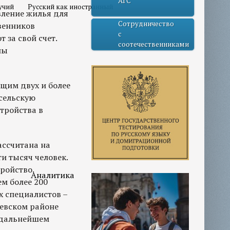
АГС
учий
Русский как иностранный
вление жилья для
Сотрудничество
венников
с
 за свой счет.
соотечественниками
ны
щим двух и более
сельскую
тройства в
ассчитана на
ти тысяч человек.
ройство.
Аналитика
м более 200
х специалистов –
иевском районе
 дальнейшем