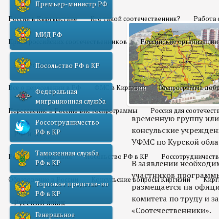
Премьер-министр РФ
Россия в Кыргызстане
Кто такой соотечественник?
Работа 
МИД РФ
Права российских соотечественников
Российские организации
Переселение
Посольство РФ в КР
Все о переселении в РФ
ФМС в Киргизии
Госпрограмма добр
Федеральная
миграционная служба
Переселение в Россию вне госпрограммы
Россия для соотечес
временную группу или
Россотрудничество
консульские учреждени
РФ в КР
РФ и КР
УФМС по Курской обла
Таможенная служба
Россия
Киргизия
Посольство РФ в КР
Россотрудничеств
В заявлении необходи
РФ в КР
участников программы
Образование в России
Консульские вопросы Киргизии
Кирг
Торговое представ-во
размещается на офици
РФ в КР
комитета по труду и з
Русский язык
«Соотечественники».
Генеральное