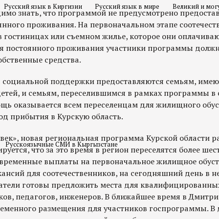
Русский язык в Киргизии
Русский язык в мире
Великий и мог
имо знать, что программой не предусмотрено предоста
янного проживания. На первоначальном этапе соотечест
гостиницах или съемном жилье, которое они оплачивают
ля постоянного проживания участники программы долж
обственные средства.
 социальной поддержки предоставляются семьям, имею
етей, и семьям, переселившимся в рамках программы в 
ощь оказывается всем переселенцам для жилищного обус
д прибытия в Курскую область.
век», новая региональная программа Курской области р
Русскоязычные СМИ в Кыргызстане
руется, что за это время в регион переселятся более шес
овременные выплаты на первоначальное жилищное обуст
ансий для соотечественников, на сегодняшний день в не
датели готовы предложить места для квалифицированны
ов, педагогов, инженеров. В ближайшее время в Дмитр
ременного размещения для участников госпрограммы. В