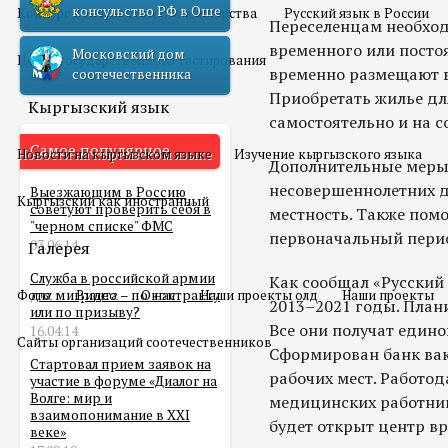
консульство РФ в Оше
Конкурс педагогического мастерства
Русский язык в России
Переселенцам необход
временного или посто
Московский дом
Центр государственного тестирования
временно размещают в 
соотечественника
Приобретать жилье д
Кыргызский язык
самостоятельно и на с
Самое популярное
Новости на кыргызском языке
Изучение кыргызского языка
Дополнительные меры
несовершеннолетних д
Выезжающим в Россию
Кыргызский как иностранный
советуют проверить себя в
местность. Также пом
"черном списке" ФМС
первоначальный перио
03.06.14
Галерея
Служба в российской армии
Как сообщал «Русский 
Фото
для мигранта – по контракту
Видео
О нас
Наши проекты олд
Наши проекты
2013–2021 годы. Плани
или по призыву?
Все они получат един
16.04.14
Сайты организаций соотечественников
Сформирован банк вак
Стартовал прием заявок на
рабочих мест. Работо
участие в форуме «Диалог на
Волге: мир и
медицинских работник
взаимопонимание в XXI
будет открыт центр в
веке»