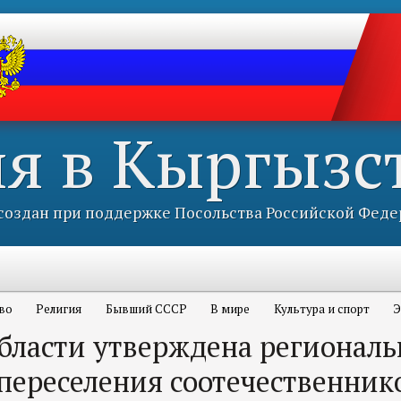
ия в Кыргызс
оздан при поддержке Посольства Российской Феде
во
Религия
Бывший СССР
В мире
Культура и спорт
Э
области утверждена региональ
переселения соотечественник