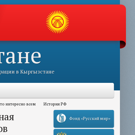
тане
рации в Кыргызстане
то интересно всем
История РФ
ная
Фонд «Русский мир»
ов