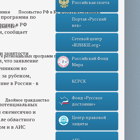
Российская газета
нники
Посольство РФ в КР и соотечественники
я программа по
Портал «Русский
лению в РФ
век»
динстве!
м, сообщает
Сетевой центр
«RUSSKIE.org»
и занятости
те региональных программ переселения
Российский Фонд
 что заявление
Мира
енником во
 за рубежом,
КСРСК
ие в России - в
Фонд «Русское
Двойное гражданство
Отношения РФ и КР
 потенциальных
достояние»
я ежемесячно и
Центр правовой
ле областного
защиты
ом и в АИС