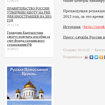
такие центры планируе
17.09.19
ПРАВИТЕЛЬСТВО РОССИИ
Предыдущая редакция 
УТВЕРДИЛО КВОТУ НА РВП
2012 год, за это врем
ДЛЯ ИНОСТРАНЦЕВ НА 2015
ГОД
21.11.14
Источник
:
http://ruvek
Граждане Кыргызстана
смогут получать пособия за
Пресс-служба Россия 
счет Фонда социального
страхования РФ
25.09.15
Создано: 01.11.13 /
Катег
Поделиться: