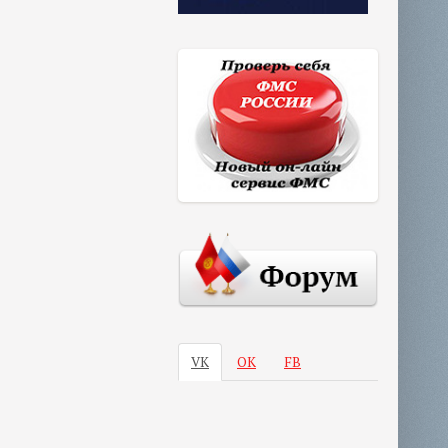
VK
ОК
FB