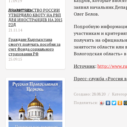
кадров, которые вносят 
17.09.19
заявил начальник Депар
Аналитика
ПРАВИТЕЛЬСТВО РОССИИ
Олег Белов.
УТВЕРДИЛО КВОТУ НА РВП
ДЛЯ ИНОСТРАНЦЕВ НА 2015
ГОД
Подробную информацию
21.11.14
участникам и критерия
Граждане Кыргызстана
получить на официальн
смогут получать пособия за
занятости области или 
счет Фонда социального
Вологодская область» в
страхования РФ
25.09.15
Источник
:
http://www.ru
Пресс-служба «Россия 
Создано: 28.08.20 /
Катего
Поделиться: