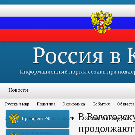
Россия в
Информационный портал создан при поддер
Новости
Русский мир
Политика
Экономика
События
Обществ
В Вологодск
Это интересно всем
История РФ
Объявления и конкурсы
Президент РФ
продолжают 
Соотечественники