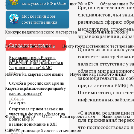
консульство РФ в Оше
Двойное гражданство
Отношения РФ и КР
Образование в Р
Среди переселенцев н
специалистов, чьи знан
Московский дом
Русский язык
различных сферах: обр
соотечественника
металлургии, строитель
Конкурс педагогического мастерства
Русский язык в России
здравоохранении, образ
Самое популярное
Русский как иностранный
Центр государственного тестирован
Одним из основных усл
соответствии требова
Выезжающим в Россию
Кыргызский язык
советуют проверить себя в
является отсутствие у 
"черном списке" ФМС
области миграционного
03.06.14
Новости на кыргызском языке
Изучение кыргызского языка
законодательств. За со
Служба в российской армии
представители УМВД Ро
Кыргызский как иностранный
для мигранта – по контракту
Помимо этого, соотече
или по призыву?
16.04.14
инфекционных заболев
Галерея
Стартовал прием заявок на
«С начала реализации 
участие в форуме «Диалог на
Фото
Видео
О нас
Наши проекты олд
Наши проекты
Волге: мир и
для проживания перееха
взаимопонимание в XXI
что поспособствовало
веке»
Сайты организаций соотечественников