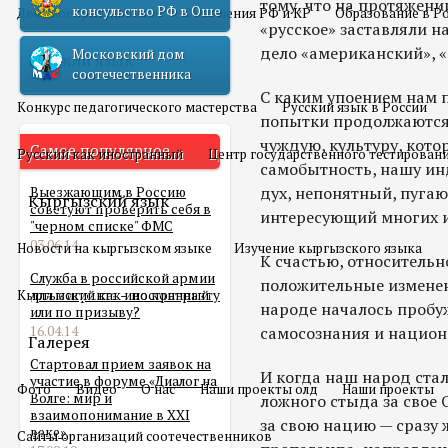
тому, что на протяжени
консульство РФ в Оше
Двойное гражданство
Отношения РФ и КР
Образование в Р
«русское» заставляли на
дело «американский», «е
Московский дом
Русский язык
соотечественника
С каким упоением нам 
Конкурс педагогического мастерства
Русский язык в России
попытки продолжаются и
чуждую, культуру, кот
Самое популярное
Русский как иностранный
Центр государственного тестирован
самобытность, нашу ин
дух, непонятный, пуга
Выезжающим в Россию
Кыргызский язык
советуют проверить себя в
интересующий многих 
"черном списке" ФМС
03.06.14
Новости на кыргызском языке
Изучение кыргызского языка
К счастью, относитель
Служба в российской армии
положительные изменени
Кыргызский как иностранный
для мигранта – по контракту
народе началось проб
или по призыву?
16.04.14
самосознания и национ
Галерея
Стартовал прием заявок на
И когда наш народ стал
участие в форуме «Диалог на
Фото
Видео
О нас
Наши проекты олд
Наши проекты
Волге: мир и
ложного стыда за свое 
взаимопонимание в XXI
за свою нацию — сразу
веке»
Сайты организаций соотечественников