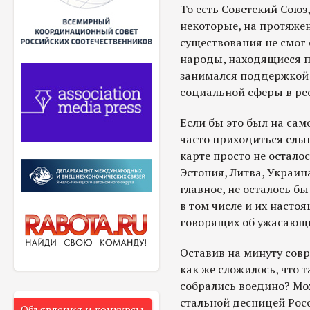
То есть Советский Союз
некоторые, на протяже
существования не смог 
народы, находящиеся по
занимался поддержкой 
социальной сферы в ре
Если бы это был на сам
часто приходиться слы
карте просто не осталос
Эстония, Литва, Украина
главное, не осталось б
в том числе и их насто
говорящих об ужасающи
Оставив на минуту сов
как же сложилось, что 
собрались воедино? Мо
стальной десницей Рос
Объявления и конкурсы