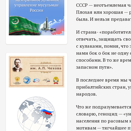
СССР — неотъемлемая ча
Плохая или хорошая — 
была. И нельзя предава
И страна- «поработите
отвечать, защищать сво
с кулаками, помня, что
нами бок о бок не одну
способами. В то же вре
запасном пути».
В последнее время мы 
прибалтийских стран, у
народов.
Что же подразумеваетс
словарю, геноцид — «у
населения по расовым 
мотивам — тягчайшее пр