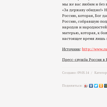
мы же вас любим и без 
«За державу обидно!» Н
Россию, которая, Бог дас
Россию, собравшую под
народов и народностей
матерью, которая, к бо
настоящее время лишь в
Источник
:
http://www.ru
Пресс-служба Россия в
Создано: 09.05.14 /
Катего
Поделиться: