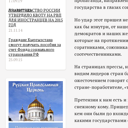
пропаганда, направлен
17.09.19
государства в глазах с
Аналитика
ПРАВИТЕЛЬСТВО РОССИИ
УТВЕРДИЛО КВОТУ НА РВП
Но удар этот пришел не
ДЛЯ ИНОСТРАНЦЕВ НА 2015
ГОД
как бы изнутри, от наш
21.11.14
демократов и наших же 
Граждане Кыргызстана
которые на протяжении
смогут получать пособия за
соратниками, союзника
счет Фонда социального
соотечественниками.
страхования РФ
25.09.15
На страницах прессы, н
видим лидеров стран б
ожесточением говорят о
стране-поработителе, 
Претензии к нам есть и
снежному кому. Пришед
кем они были до вхожде
какими государствами 