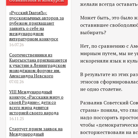
желали всегда остават
«Русский ГлаголЪ»:
Может быть, это было ж
русскоязычных авторов за
рубежом приглашают
оставившее свободолю
заявить о себе на
выбирать?
международном
литературном конкурсе
16.07.26
Нет, по сравнению с А
мирным путем, мы не у
Соотечественники из
искореняли язык и куль
Кыргызстана приглашаются
к участию в Ленинградском
молодёжном форуме им.
В результате из этих р
Александра Невского
этносов сформировалас
07.02.26
не одно столетие.
VIII Международный
конкурс «Расскажи миру о
Развалив Советский Со
своей Родине»: дети со
всего мира делятся
страна» поняла, что гла
историей своего народа
надо поссорить просто
16.11.25
чтобы «демократическ
Стартует прием заявок на
восторжествовали на вс
Международный