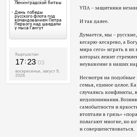
УПА – защитники незав
И так далее.
Думается, мы – русские
кесарю-кесарево, а Бо
мира сего» играть в их
Кыргызстан
которых лежит стремле
17
23
05
неуважение в наших на
воскресенье, август 9,
2026
Несмотря на подобные 
семья, единое целое. К
случались конфликты, в
недопонимания. Возник
самобытности и яркост
втоптали в грязь» «пора
полагают многие, но к
и совершенствоваться.