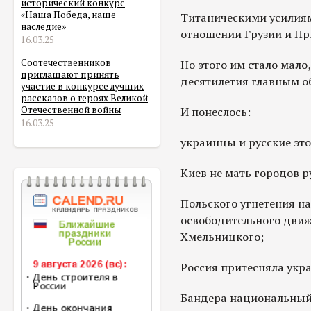
исторический конкурс
«Наша Победа, наше
Титаническими усилиям
наследие»
отношении Грузии и Пр
16.03.25
Соотечественников
Но этого им стало мало,
приглашают принять
десятилетия главным о
участие в конкурсе лучших
рассказов о героях Великой
Отечественной войны
И понеслось:
16.03.25
украинцы и русские эт
Киев не мать городов р
Польского угнетения на
освободительного движ
Хмельницкого;
Россия притесняла укр
Бандера национальный