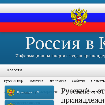
Россия в
Информационный портал создан при поддер
Новости
Русский мир
Политика
Экономика
События
Обществ
Русский – эт
Это интересно всем
История РФ
Объявления и конкурсы
Президент РФ
принадлежн
Соотечественники