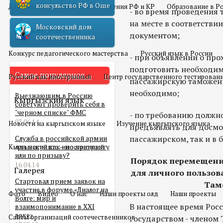
консульство РФ в Оше
Двойное гражданство
Отношения РФ и КР
Образование в Р
- во время проведения
на месте в соответств
Московский дом
Русский язык
документом;
соотечественника
Конкурс педагогического мастерства
Русский язык в России
- при объявлении о пр
подготовить необходим
Самое популярное
Русский как иностранный
Центр государственного тестирован
пассажирскую таможенн
необходимо;
Выезжающим в Россию
Кыргызский язык
советуют проверить себя в
"черном списке" ФМС
- по требованию должн
03.06.14
Новости на кыргызском языке
Изучение кыргызского языка
предъявлять для досмо
пассажирском, так и в 
Служба в российской армии
Кыргызский как иностранный
для мигранта – по контракту
или по призыву?
Порядок перемещени
16.04.14
Галерея
для личного пользо
Стартовал прием заявок на
Там
участие в форуме «Диалог на
Фото
Видео
О нас
Наши проекты олд
Наши проекты
Волге: мир и
В настоящее время Рос
взаимопонимание в XXI
веке»
Сайты организаций соотечественников
государством - членом