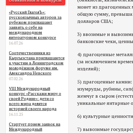
монет из драгоценных м
«Русский ГлаголЪ»:
общую сумму, превышаю
русскоязычных авторов за
долларов США;
рубежом приглашают
заявить о себе на
международном
3) ввозимые и вывозим
литературном конкурсе
банковские чеки, ценны
16.07.26
Соотечественники из
4) драгоценные металл
Кыргызстана приглашаются
(за исключением врем
к участию в Ленинградском
изделий);
молодёжном форуме им.
Александра Невского
07.02.26
5) драгоценные камни:
изумруды, рубины, са
VIII Международный
конкурс «Расскажи миру о
жемчуг в сыром (естест
своей Родине»: дети со
уникальные янтарные о
всего мира делятся
историей своего народа
16.11.25
6) культурные ценности
Стартует прием заявок на
7) вывозимые государс
Международный