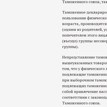
Таможенного союза, так
Таможенное деклариров
пользования физическог
возраста, производитс
(одним из родителей, у
попечителем этого лица
(въезде) группы несов
группы).
Непредставление тамо
вышеуказанных товаров
том, что у физического
подлежащие таможенно
при выборочном таможе
подлежащих таможенном
собой привлечение пасс
соответствии с законод
Таможенного союза.