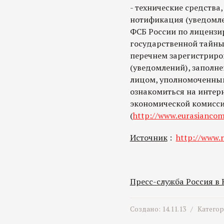
- технические средств
нотификация (уведомле
ФСБ России по лицензи
государственной тайны (г
перечнем зарегистрир
(уведомлений), заполн
лицом, уполномоченны
ознакомиться на интер
экономической комисс
(
http://www.eurasiancom
Источник
:
http://www.r
Пресс-служба Россия в
Создано: 14.11.13 /
Катего