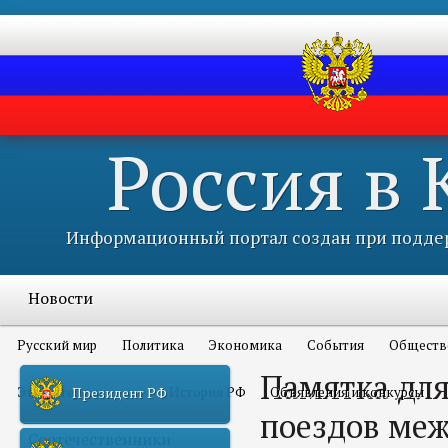
Россия в
Информационный портал создан при поддер
Новости
Русский мир
Политика
Экономика
События
Обществ
Памятка для
Это интересно всем
История РФ
Объявления и конкурсы
Президент РФ
поездов ме
Соотечественники