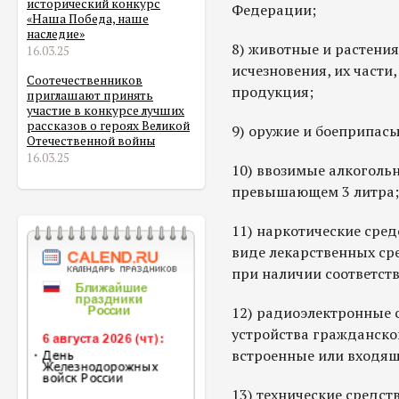
исторический конкурс
Федерации;
«Наша Победа, наше
наследие»
8) животные и растения
16.03.25
исчезновения, их части,
Соотечественников
продукция;
приглашают принять
участие в конкурсе лучших
рассказов о героях Великой
9) оружие и боеприпасы
Отечественной войны
16.03.25
10) ввозимые алкогольн
превышающем 3 литра;
11) наркотические сред
виде лекарственных ср
при наличии соответст
12) радиоэлектронные 
устройства гражданског
встроенные или входящи
13) технические средс