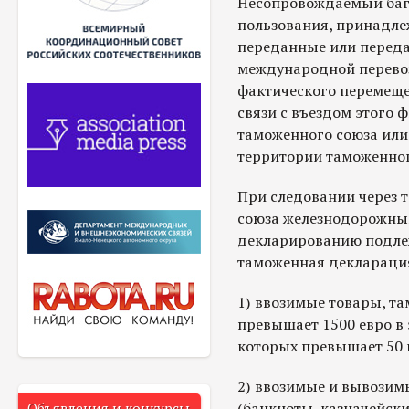
Несопровождаемый бага
пользования, принадле
переданные или переда
международной перевоз
фактического перемеще
связи с въездом этого 
таможенного союза или
территории таможенног
При следовании через
союза железнодорожны
декларированию подлеж
таможенная декларация
1) ввозимые товары, т
превышает 1500 евро в 
которых превышает 50 
2) ввозимые и вывозим
(банкноты, казначейски
Объявления и конкурсы