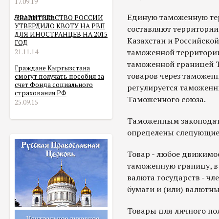
17.09.19
Аналитика
Единую таможенную те
ПРАВИТЕЛЬСТВО РОССИИ
УТВЕРДИЛО КВОТУ НА РВП
составляют территории
ДЛЯ ИНОСТРАНЦЕВ НА 2015
Казахстан и Российско
ГОД
таможенной территори
21.11.14
таможенной границей 
Граждане Кыргызстана
товаров через таможен
смогут получать пособия за
счет Фонда социального
регулируется таможен
страхования РФ
Таможенного союза.
25.09.15
Таможенным законодат
определены следующие
Товар - любое движимо
таможенную границу, в
валюта государств - чл
бумаги и (или) валютны
Товары для личного пол