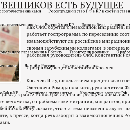
ТВЕННИКОВ ЕСТЬ БУДУЩЕЕ
с соотечественниками
Россотрудничество РФ в КР и соотечестве
 соотечественников
Русский мир КР
Наша победа — в нашем е
Как ФМС борется с незаконной миграцией, н
работает госпрограмма по переселению соот
взаимодействуют ли российские миграционн
своими зарубежными коллегами в интервью "
овольного переселения в Россию
Территории вселения
О рабо
рассказал руководитель ФМС Константин Ро
твенников
Домой в Россию
Трудовая миграция
Программу ведет Константин Косачев.
Косачев: Я с удовольствием представляю гос
Олеговича Ромодановского, руководителя Ф
о РФ в КР
Российское гражданство
Консульские вопросы РФ
(ФМС) в ранге министра. Недавняя реформа повысила с
оте ведомства, о проблематике миграции, мигрантов, пр
изское гражданство
венников. Могу сказать, что эта тема неизменно звучит 
нте, в прессе, когда речь заходит о взаимоотношениях Ро
ами.