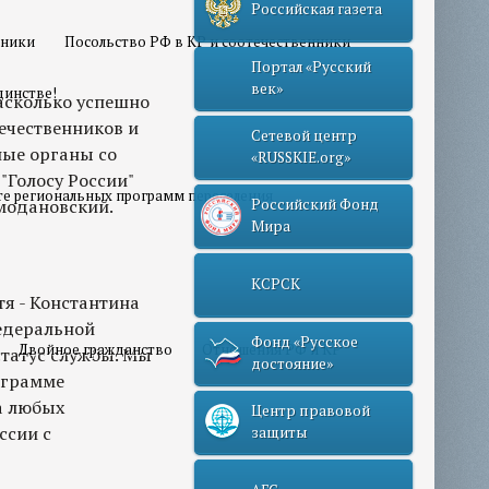
Российская газета
нники
Посольство РФ в КР и соотечественники
Портал «Русский
век»
динстве!
асколько успешно
ечественников и
Сетевой центр
ые органы со
«RUSSKIE.org»
Голосу России"
те региональных программ переселения
модановский.
Российский Фонд
Мира
КСРСК
тя - Константина
едеральной
Фонд «Русское
Двойное гражданство
Отношения РФ и КР
татус службы. Мы
достояние»
ограмме
на любых
Центр правовой
ссии с
защиты