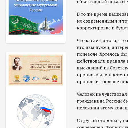
объективный показате
В то же время наши за
не современными и то
корректировке и будут
Что касается того, что
кто нам нужен, интере
поневоле. Хотелось бы
действовали правила 
выехавший из Советск
прописку или постоян
прописки - больше ник
Человек не чувствовал
гражданина России бы
положили этому конец 
С другой стороны, у н
современен. Люди полу