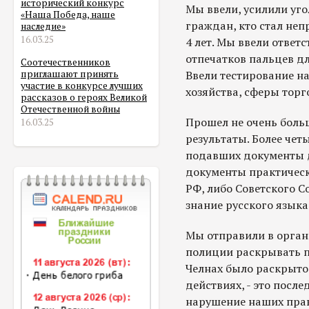
исторический конкурс
Мы ввели, усилили уго
«Наша Победа, наше
граждан, кто стал не
наследие»
16.03.25
4 лет. Мы ввели отве
отпечатков пальцев дл
Соотечественников
Ввели тестирование н
приглашают принять
участие в конкурсе лучших
хозяйства, сферы торго
рассказов о героях Великой
Отечественной войны
Прошел не очень больш
16.03.25
результаты. Более чет
подавших документы дл
документы практическ
РФ, либо Советского 
знание русского языка
Мы отправили в орган
полиции раскрывать п
Челнах было раскрыто 
действиях, - это посл
нарушение наших прав