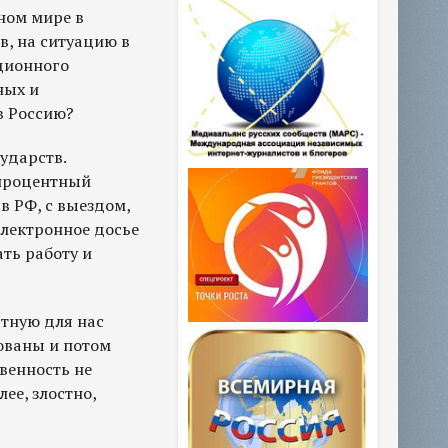
ьном мире в
в, на ситуацию в
ационного
ных и
в Россию?
ударств.
опроцентный
в РФ, с выездом,
электронное досье
ть работу и
тную для нас
ованы и потом
твенность не
ее, злостно,