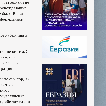
, и выезжали не
опровождающие
 было. Выезд в
оформлялись
кого убежища в
ния не видим. С
началось
после всех
грация.
 до сих пор). С
увидели
актор
им увеличение
то действительно