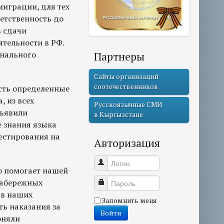
миграции, для тех
етственность до
ь сдачи
ятельности в РФ.
унального
Партнеры
Сайты организаций
соотечественников
есть определенные
, из всех
Русскоязычные СМИ
дъявили
в Кыргызстане
 знания языка
естирования на
Авторизация
Логин
о помогает нашей
Набережных
Пароль
 в наших
Запомнить меня
ть наказания за
Войти
оняли