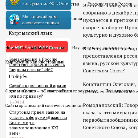
консульство РФ в Оше
Конкурс педагогического мастерства
Русский язык в России
Эта тема прозвучала 
собранию в декабре пр
Московский дом
Центр государственного тестирования
нуждается в притоке н
соотечественника
скорее наоборот. Проц
Кыргызский язык
культурно и духовно б
Самое популярное
Новости на кыргызском языке
Изучение кыргызского языка
В выступлении презид
предоставления росси
Выезжающим в Россию
Кыргызский как иностранный
языка, русской культу
советуют проверить себя в
"черном списке" ФМС
Советском Союзе".
03.06.14
Галерея
Константин Олегович, 
Служба в российской армии
Фото
для мигранта – по контракту
Видео
О нас
Наши проекты олд
делаться в ближайшие
Наши проекты
или по призыву?
16.04.14
Ромодановский: Говор
Сайты организаций соотечественников
сказать, что миграци
Стартовал прием заявок на
участие в форуме «Диалог на
первобытнообщинных л
Волге: мир и
Советского Союза, ког
взаимопонимание в XXI
веке»