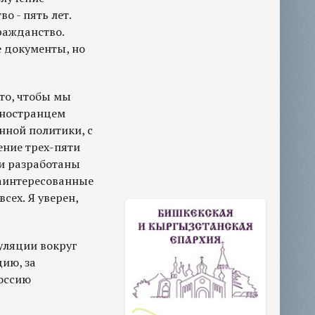
о - пять лет.
ражданство.
е документы, но
то, чтобы мы
 иностранцем
нной политики, с
ение трех-пяти
ни разработаны
заинтересованные
сех. Я уверен,
куляции вокруг
ию, за
Россию