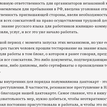
ловную ответственность для организаторов незаконной 
приемлемым для пребывания в РФ, введена уголовная отв
тственность приглашающей стороны, ввели необходимост
я всех соискателей на право осуществления трудовой де
а знание русского языка для работников жилищно-комм
вли, услуг, и все это уже начало работать.
ой период с момента запуска этих механизмов, но уже 
ырех тысяч человек прошли тестирование на знание языка
я работы в том блоке, о котором я ранее говорил, пре
и все соискатели. Это либо документы, подтверждающие
Союза, либо дипломы, либо сертификаты о прохождении т
.
ы внутренних дел порядка полумиллиона дактокарт - эт
реступления. В частности, резонансное преступление в 
благодаря нашей дактокарте. Самое главное, что я вижу
едовательность мер, нужно добиться, чтобы неотвратимос
ил постоянно присутствовала и работала, и чтобы это п