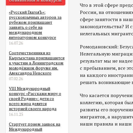
Что в этой сфере пред
России, на отношениях
«Русский ГлаголЪ»:
русскоязычных авторов за
сфере занятости в на
рубежом приглашают
законодательства? И с
заявить о себе на
международном
нелегальных мигрантов
литературном конкурсе
16.07.26
Ромодановский: Безусл
Соотечественники из
Нелегальную миграцию
Кыргызстана приглашаются
результат мы не надее
к участию в Ленинградском
с пребыванием, все эт
молодёжном форуме им.
Александра Невского
на каждого иностранн
07.02.26
решать возникающие 
VIII Международный
конкурс «Расскажи миру о
Что касается поручен
своей Родине»: дети со
коллегию, которая бы
всего мира делятся
историей своего народа
развиты его поручения 
16.11.25
мигрантов, а нарушител
наши правила и наши 
Стартует прием заявок на
Международный