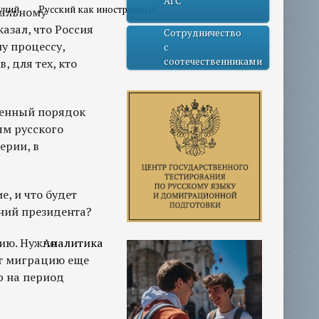
АГС
учий
Русский как иностранный
ральному
азал, что Россия
Сотрудничество
у процессу,
с
соотечественниками
 для тех, кто
ренный порядок
ям русского
ерии, в
, и что будет
ний президента?
рию. Нужно
Аналитика
ют миграцию еще
р на период