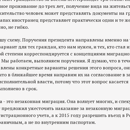
ое проживание до трех лет, получение вида на жительств
 жительство человек может представлять документы на г
тапах иностранец представляет практически одни и те ж
но, не гибко.
у схему. Поручения президента направлены именно на 
риант для тех граждан, кто нам нужен, и тех, кто стал
шой степени корреспондируется с концепциями миграцио
 Мы работаем, выполняем поручения. Я думаю, что в теч
авлены конкретные варианты решения этого вопроса, о
 что в ближайшее время направим их на согласование в 
полнительной власти, потому что этот вопрос касается в
ыполнено в срок.
а - это незаконная миграция. Она волнует многих, и спе
т предложил ужесточить наказание за незаконную миграц
истрационного учета, а к 2015 году разрешить въезд в 
раничным, а не по внутренним паспортам.