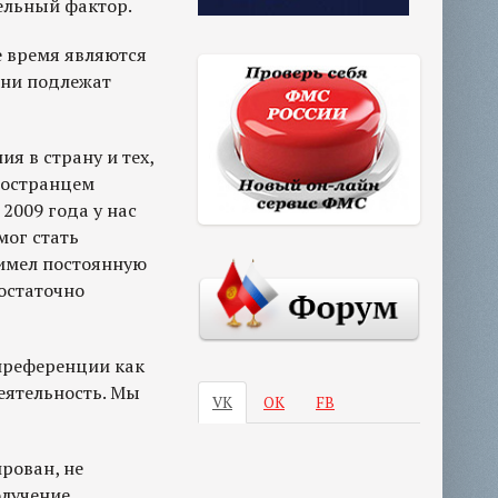
ельный фактор.
е время являются
они подлежат
ия в страну и тех,
иностранцем
2009 года у нас
мог стать
 имел постоянную
остаточно
 преференции как
еятельность. Мы
VK
ОК
FB
рован, не
олучение