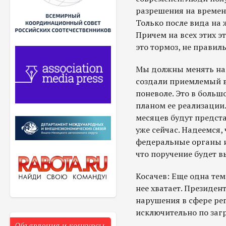
разрешения на временн
Только после вида на
Причем на всех этих э
это тормоз, не правиль
Мы должны менять наш
создали приемлемый ва
поневоле. Это в боль
планом ее реализации.
месяцев будут предст
уже сейчас. Надеемся,
федеральные органы ис
что поручение будет в
Косачев: Еще одна тем
нее хватает. Президен
нарушения в сфере рег
исключительно по заг
Объявления и конкурсы