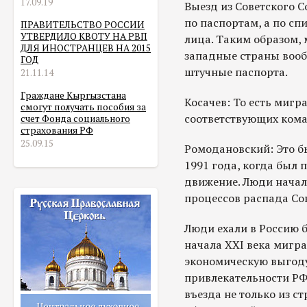
17.09.19
Выезд из Советского С
по паспортам, а по с
ПРАВИТЕЛЬСТВО РОССИИ
УТВЕРДИЛО КВОТУ НА РВП
лица. Таким образом, 
ДЛЯ ИНОСТРАНЦЕВ НА 2015
западные страны вооб
ГОД
штучные паспорта.
21.11.14
Граждане Кыргызстана
Косачев: То есть мигр
смогут получать пособия за
соответствующих ком
счет Фонда социального
страхования РФ
25.09.15
Ромодановский: Это бы
1991 года, когда был 
движение. Люди начали
процессов распада Со
Люди ехали в Россию б
начала XXI века мигр
экономическую выгоду 
привлекательности РФ 
въезда не только из ст