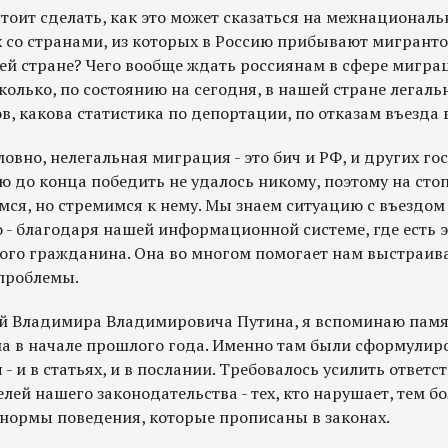
стоит сделать, как это может сказаться на межнационал
 со странами, из которых в Россию прибывают мигранто
шей стране? Чего вообще ждать россиянам в сфере мигр
колько, по состоянию на сегодня, в нашей стране легаль
, какова статистика по депортации, по отказам въезда 
овно, нелегальная миграция - это бич и РФ, и других гос
 до конца победить не удалось никому, поэтому на ст
мся, но стремимся к нему. Мы знаем ситуацию с въездом 
о - благодаря нашей информационной системе, где есть 
ого гражданина. Она во многом помогает нам выстраива
проблемы.
ий Владимира Владимировича Путина, я вспоминаю памя
ла в начале прошлого года. Именно там были сформулир
- и в статьях, и в послании. Требовалось усилить ответс
ей нашего законодательства - тех, кто нарушает, тем бол
нормы поведения, которые прописаны в законах.