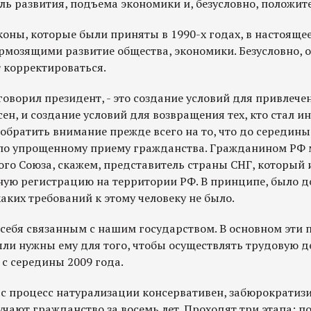
ль развития, подъема экономики и, безусловно, положит
коны, которые были приняты в 1990-х годах, в настояще
рмозящими развитие общества, экономики. Безусловно, 
 корректироваться.
 говорил президент, - это создание условий для привлечен
сен, и создание условий для возвращения тех, кто стал 
 обратить внимание прежде всего на то, что до середины 
по упрощенному приему гражданства. Гражданином РФ 
ого Союза, скажем, представитель страны СНГ, который
ную регистрацию на территории РФ. В принципе, было д
аких требований к этому человеку не было.
 себя связанным с нашим государством. В основном эти
ли нужны ему для того, чтобы осуществлять трудовую д
с середины 2009 года.
ас процесс натурализации консервативен, забюрократизи
чают гражданство за восемь лет. Проходят три этапа: п