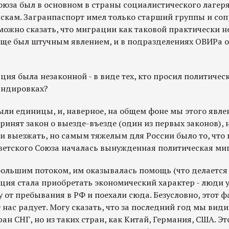
оюза был в основном в страны социалистического лагеря
пискам. Загранпаспорт имел только старший группы и с
можно сказать, что миграции как таковой практически не
ще был штучным явлением, и в подразделениях ОВИРа 
ация была незаконной - в виде тех, кто просил политичес
андировках?
ли единицы, и, наверное, на общем фоне мы этого явле
принят закон о выезде-въезде (один из первых законов), 
 выезжать, но самым тяжелым для России было то, что 
ветского Союза началась вынужденная политическая ми
ольшим потоком, им оказывалась помощь (что делается и
ация стала приобретать экономический характер - люди 
от пребывания в РФ и поехали сюда. Безусловно, этот ф
нас радует. Могу сказать, что за последний год мы вид
ран СНГ, но из таких стран, как Китай, Германия, США. Э