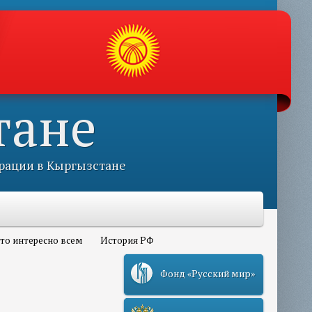
тане
рации в Кыргызстане
то интересно всем
История РФ
Фонд «Русский мир»