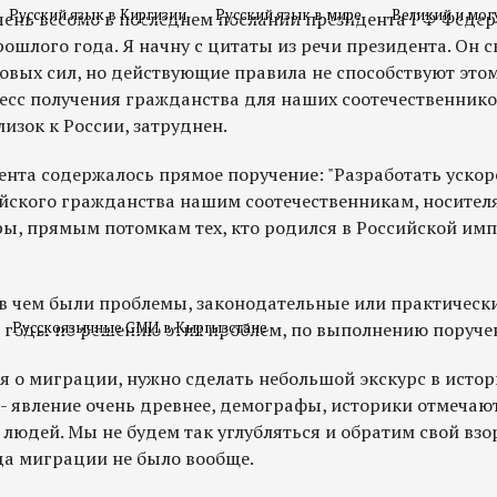
Русский язык в Киргизии
Русский язык в мире
Великий и мог
очень весомо в последнем послании президента РФ Феде
ошлого года. Я начну с цитаты из речи президента. Он ск
овых сил, но действующие правила не способствуют этом
есс получения гражданства для наших соотечественников,
лизок к России, затруднен.
ента содержалось прямое поручение: "Разработать уско
йского гражданства нашим соотечественникам, носител
ры, прямым потомкам тех, кто родился в Российской имп
в чем были проблемы, законодательные или практические
 годы по решению этих проблем, по выполнению поруче
Русскоязычные СМИ в Кыргызстане
я о миграции, нужно сделать небольшой экскурс в исто
я - явление очень древнее, демографы, историки отмеча
юдей. Мы не будем так углубляться и обратим свой взо
да миграции не было вообще.