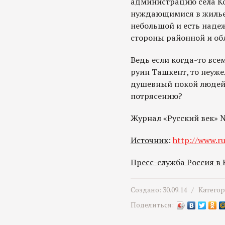
администрацию села Ко
нуждающимися в жилье.
небольшой и есть надеж
стороны районной и обл
Ведь если когда-то все
руин Ташкент, то неуже
душевный покой людей
потрясению?
Журнал «Русский век» 
Источник
:
http://www.ru
Пресс-служба Россия в
Создано: 30.09.14 /
Катего
Поделиться: