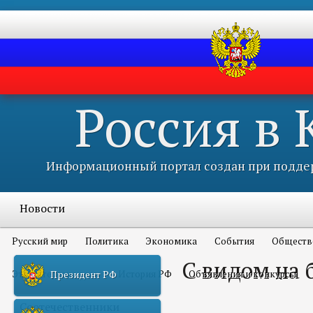
Россия в
Информационный портал создан при поддер
Новости
Русский мир
Политика
Экономика
События
Обществ
С видом на 
Это интересно всем
История РФ
Объявления и конкурсы
Президент РФ
Соотечественники