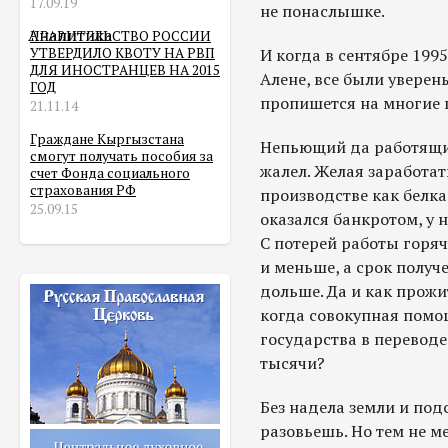
17.09.19
не понаслышке.
Аналитика
ПРАВИТЕЛЬСТВО РОССИИ
УТВЕРДИЛО КВОТУ НА РВП
И когда в сентябре 199
ДЛЯ ИНОСТРАНЦЕВ НА 2015
Алене, все были уверены
ГОД
пропишется на многие 
21.11.14
Граждане Кыргызстана
Непьющий да работящий
смогут получать пособия за
жалел. Желая заработа
счет Фонда социального
страхования РФ
производстве как белка.
25.09.15
оказался банкротом, у 
С потерей работы горя
и меньше, а срок получ
дольше. Да и как прожит
когда совокупная помо
государства в переводе
тысячи?
Без надела земли и под
разовьешь. Но тем не м