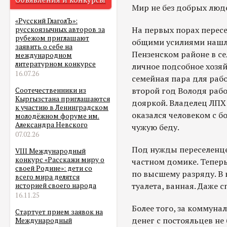
Мир не без добрых люд
«Русский ГлаголЪ»:
На первых порах пересе
русскоязычных авторов за
рубежом приглашают
общими усилиями нашли
заявить о себе на
Пензенском районе в се
международном
литературном конкурсе
личное подсобное хозя
16.07.26
семейная пара для рабо
второй год Володя рабо
Соотечественники из
Кыргызстана приглашаются
дояркой. Владелец ЛП
к участию в Ленинградском
оказался человеком с 
молодёжном форуме им.
Александра Невского
чужую беду.
07.02.26
Под нужды переселенце
VIII Международный
конкурс «Расскажи миру о
частном домике. Теперь
своей Родине»: дети со
по высшему разряду. В 
всего мира делятся
туалета, ванная. Даже 
историей своего народа
16.11.25
Более того, за коммуна
Стартует прием заявок на
денег с постояльцев не 
Международный