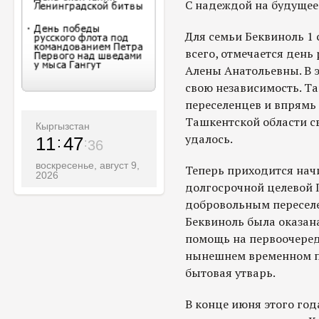
С надеждой на будущее
Для семьи Беквиноль 1 
всего, отмечается день
Алены Анатольевны. В э
свою независимость. Та
переселенцев и впрямь «
Ташкентской области св
Кыргызстан
удалось.
11
47
37
воскресенье, август 9,
Теперь приходится начи
2026
долгосрочной целевой 
добровольным переселе
Беквиноль была оказан
помощь на первоочеред
нынешнем временном пр
бытовая утварь.
В конце июня этого год