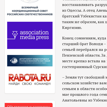
восстанавливать разру
из Одессы. А отец Ален
братский Узбекистан ка
таким же образом, как
Киргизию.
Конец сомнениям, куда 
старший брат Володи – 
семьей перебрался на 
Пензенской области. За
месте крепко встала на 
гостеприимный Сурский
– Земли тут свободной м
сельском хозяйстве вам
семьям в области особо
мае прошлого года сем
Анатольевны из Узбекис
Объявления и конкурсы