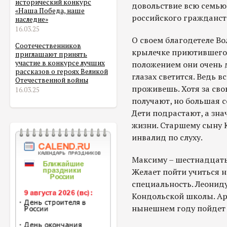
исторический конкурс
довольствие всю семью
«Наша Победа, наше
российского гражданст
наследие»
16.03.25
О своем благодетеле Во
Соотечественников
крылечке приютившего
приглашают принять
участие в конкурсе лучших
положением они очень д
рассказов о героях Великой
глазах светится. Ведь 
Отечественной войны
проживешь. Хотя за сво
16.03.25
получают, но большая с
Дети подрастают, а зна
жизни. Старшему сыну К
инвалид по слуху.
Максиму – шестнадцать,
Желает пойти учиться 
специальность. Леониду 
Кондольской школы. Арте
нынешнем году пойдет 