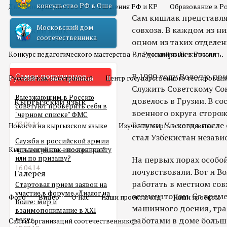
консульство РФ в Оше
Двойное гражданство
Отношения РФ и КР
Образование в Р
Сам кишлак представля
Московский дом
совхоза. В каждом из ни
Русский язык
соотечественника
одном из таких отделе
Владимира Беквиноль.
Конкурс педагогического мастерства
Русский язык в России
Самое популярное
В 1990 году Володю при
Русский как иностранный
Центр государственного тестирован
Служить Советскому Со
Выезжающим в Россию
довелось в Грузии. В с
Кыргызский язык
советуют проверить себя в
военного округа сторож
"черном списке" ФМС
03.06.14
Батуми. Но когда после
Новости на кыргызском языке
Изучение кыргызского языка
стал Узбекистан незав
Служба в российской армии
Кыргызский как иностранный
для мигранта – по контракту
или по призыву?
На первых порах особо
16.04.14
почувствовали. Вот и Во
Галерея
работать в местном сов
Стартовал прием заявок на
участие в форуме «Диалог на
осеменатором. Со врем
Фото
Видео
О нас
Наши проекты олд
Наши проекты
Волге: мир и
машинного доения, тра
взаимопонимание в XXI
веке»
работами в доме больш
Сайты организаций соотечественников