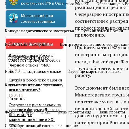
В постановлении правит
консульство РФ в Оше
Двойное гражданство
Отношения РФ и КР
Образование в Р
реализация потребност
Федерацию иностранных
Московский дом
Русский язык
соответствии с распре
соотечественника
профессионально-квал
Конкурс педагогического мастерства
Русский язык в России
приложению.
Самое популярное
Русский как иностранный
Центр государственного тестирован
Правительство РФ утве
иностранным гражданам
Выезжающим в Россию
Кыргызский язык
советуют проверить себя в
въезд в Российскую Фе
"черном списке" ФМС
трудовой деятельности 
03.06.14
Новости на кыргызском языке
Изучение кыргызского языка
работу.
Служба в российской армии
Кыргызский как иностранный
для мигранта – по контракту
Этот документ был внес
или по призыву?
Министерством труда и
16.04.14
Галерея
подготовке учитывали 
Стартовал прием заявок на
исполнительной власти
участие в форуме «Диалог на
Фото
Видео
О нас
Наши проекты олд
Наши проекты
Волге: мир и
должен будет помочь 
взаимопонимание в XXI
на территории России в
веке»
Сайты организаций соотечественников