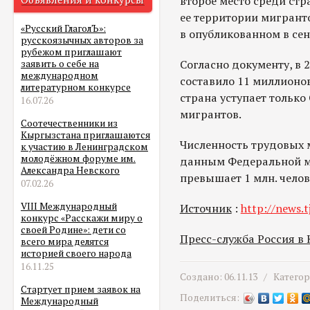
второе место среди ст
ее территории мигранто
«Русский ГлаголЪ»:
в опубликованном в се
русскоязычных авторов за
рубежом приглашают
Согласно документу, в 
заявить о себе на
международном
составило 11 миллионов
литературном конкурсе
страна уступает только
16.07.26
мигрантов.
Соотечественники из
Кыргызстана приглашаются
Численность трудовых 
к участию в Ленинградском
молодёжном форуме им.
данным Федеральной м
Александра Невского
превышает 1 млн. челов
07.02.26
VIII Международный
Источник
:
http://news.t
конкурс «Расскажи миру о
своей Родине»: дети со
Пресс-служба Россия в
всего мира делятся
историей своего народа
16.11.25
Создано: 06.11.13 /
Катего
Стартует прием заявок на
Поделиться:
Международный