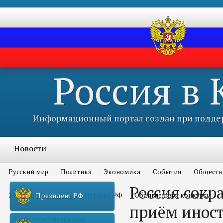
Россия в
Информационный портал создан при поддер
Новости
Русский мир
Политика
Экономика
События
Обществ
Россия сокр
Это интересно всем
История РФ
Объявления и конкурсы
Президент РФ
приём иност
Соотечественники