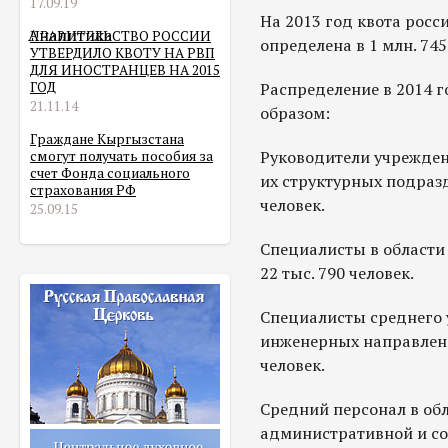
17.09.19
На 2013 год квота рос
Аналитика
ПРАВИТЕЛЬСТВО РОССИИ
определена в 1 млн. 745
УТВЕРДИЛО КВОТУ НА РВП
ДЛЯ ИНОСТРАНЦЕВ НА 2015
ГОД
Распределение в 2014 
21.11.14
образом:
Граждане Кыргызстана
Руководители учрежден
смогут получать пособия за
счет Фонда социального
их структурных подразд
страхования РФ
человек.
25.09.15
Специалисты в области
22 тыс. 790 человек.
Специалисты среднего 
инженерных направлений
человек.
Средний персонал в об
административной и со