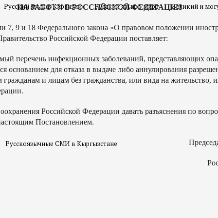
Русский язык в Киргизии
Русский язык в мире
Великий и мог
НА РАБОТУ В РОССИЙСКОЙ ФЕДЕРАЦИИ
ми 7, 9 и 18 Федерального закона «О правовом положении иност
равительство Российской Федерации поставляет:
ый перечень инфекционных заболеваний, представляющих опа
 основанием для отказа в выдаче либо аннулирования разреше
гражданам и лицам без гражданства, или вида на жительство, и
ерации.
охранения Российской Федерации давать разъяснения по вопр
настоящим Постановлением.
Председ
Русскоязычные СМИ в Кыргызстане
Ро