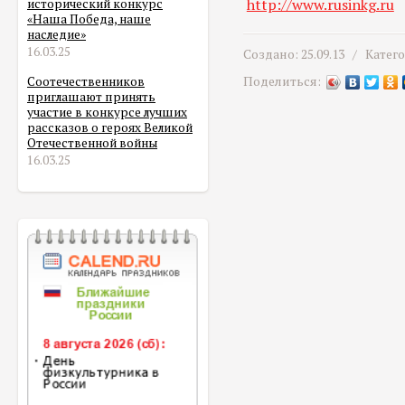
http://www.rusinkg.ru
исторический конкурс
«Наша Победа, наше
наследие»
16.03.25
Создано: 25.09.13 /
Катег
Поделиться:
Соотечественников
приглашают принять
участие в конкурсе лучших
рассказов о героях Великой
Отечественной войны
16.03.25