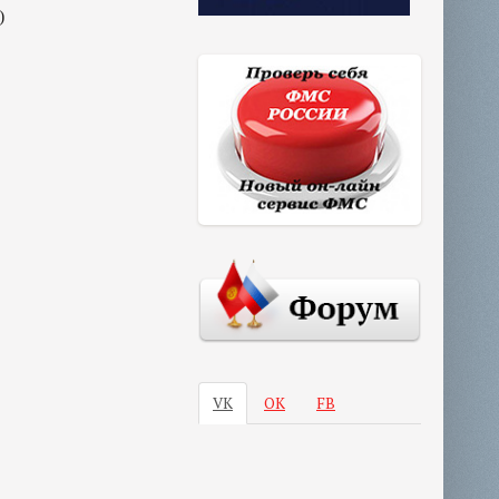
)
VK
ОК
FB