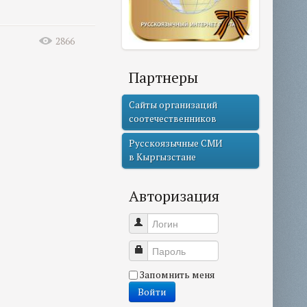
2866
Партнеры
Сайты организаций
соотечественников
Русскоязычные СМИ
в Кыргызстане
Авторизация
Логин
Пароль
Запомнить меня
Войти