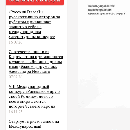
«Русский ГлаголЪ»:
русскоязычных авторов за
рубежом приглашают
заявить о себе на
международном
литературном конкурсе
16.07.26
Соотечественники из
Кыргызстана приглашаются
к участию в Ленинградском
молодёжном форуме им.
Александра Невского
07.02.26
VIII Международный
конкурс «Расскажи миру о
своей Родине»: дети со
всего мира делятся
историей своего народа
16.11.25
Стартует прием заявок на
Международный