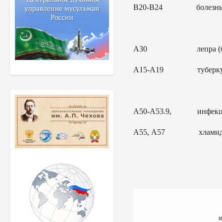
В20-В24 болезнь, выз
А30 лепра (болез
А15-А19 туберку
А50-А53.9, инфекции, 
А55, А57 хламидийная