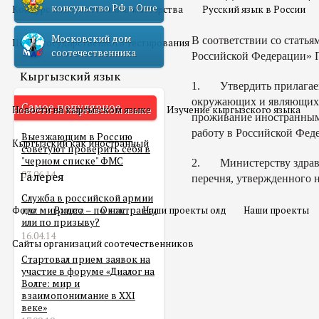
консульство РФ в Оше
Конкурс педагогического мастерства
Русский язык в России
Московский дом
В соответствии со статья
Центр государственного тестирования
соотечественника
Российской Федерации» П
Кыргызский язык
1. Утвердить прилагаем
окружающих и являющихся
Самое популярное
Новости на кыргызском языке
Изучение кыргызского языка
проживание иностранным 
работу в Российской Фед
Выезжающим в Россию
Кыргызский как иностранный
советуют проверить себя в
"черном списке" ФМС
2. Министерству здраво
03.06.14
Галерея
перечня, утвержденного 
Служба в российской армии
Фото
для мигранта – по контракту
Видео
О нас
Наши проекты олд
Наши проекты
или по призыву?
16.04.14
Сайты организаций соотечественников
Стартовал прием заявок на
участие в форуме «Диалог на
Волге: мир и
взаимопонимание в XXI
веке»