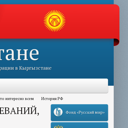
тане
рации в Кыргызстане
то интересно всем
История РФ
ЕВАНИЙ,
Фонд «Русский мир»