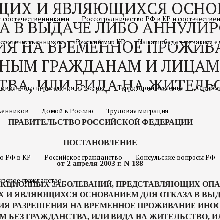
ИХ И ЯВЛЯЮЩИХСЯ ОСНО
с соотечественниками
Россотрудничество РФ в КР и соотечестве
ЗА В ВЫДАЧЕ ЛИБО АННУЛИ
ИЯ НА ВРЕМЕННОЕ ПРОЖИВ
 соотечественников
Русский мир КР
Наша победа — в нашем е
НЫМ ГРАЖДАНАМ И ЛИЦАМ
ТВА, ИЛИ ВИДА НА ЖИТЕЛЬ
овольного переселения в Россию
Территории вселения
О рабо
твенников
Домой в Россию
Трудовая миграция
ПРАВИТЕЛЬСТВО РОССИЙСКОЙ ФЕДЕРАЦИИ
ПОСТАНОВЛЕНИЕ
о РФ в КР
Российское гражданство
Консульские вопросы РФ
от 2 апреля 2003 г. N 188
изское гражданство
ЕКЦИОННЫХ ЗАБОЛЕВАНИЙ, ПРЕДСТАВЛЯЮЩИХ ОПА
И ЯВЛЯЮЩИХСЯ ОСНОВАНИЕМ ДЛЯ ОТКАЗА В ВЫД
ИЯ РАЗРЕШЕНИЯ НА ВРЕМЕННОЕ ПРОЖИВАНИЕ ИН
М БЕЗ ГРАЖДАНСТВА, ИЛИ ВИДА НА ЖИТЕЛЬСТВО, 