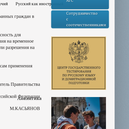
АГС
учий
Русский как иностранный
Сотрудничество
ранных граждан в
с
соотечественниками
сность для
ния на временное
ли разрешения на
осам применения
атель Правительства
ссийской Федерации
Аналитика
М.КАСЬЯНОВ