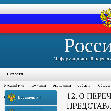
Росс
Информационный портал с
Новости
Русский мир
Политика
Экономика
События
Общест
12. О ПЕР
Объявления и конкурсы
Президент РФ
ПРЕДСТАВ
Соотечественники