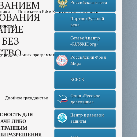
ВАНИЕМ
Российская газета
нники
Посольство РФ в КР и соотечественники
РОВАНИЯ
Портал «Русский
век»
АНИЕ
динстве!
 БЕЗ
Сетевой центр
«RUSSKIE.org»
СТВО
те региональных программ переселения
Российский Фонд
Мира
КСРСК
Фонд «Русское
Двойное гражданство
Отношения РФ и КР
достояние»
СНОСТЬ ДЛЯ
Центр правовой
защиты
АЧЕ ЛИБО
ОСТРАННЫМ
ИЛИ РАЗРЕШЕНИЯ