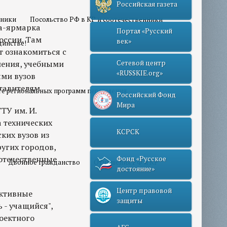
Российская газета
нники
Посольство РФ в КР и соотечественники
ка-ярмарка
Портал «Русский
оссии. Там
век»
динстве!
т ознакомиться с
ления, учебными
Сетевой центр
«RUSSKIE.org»
ми вузов
тавителям.
те региональных программ переселения
Российский Фонд
Мира
ТУ им. И.
 технических
КСРСК
ких вузов из
ругих городов,
 отечественные
Фонд «Русское
Двойное гражданство
Отношения РФ и КР
достояние»
Центр правовой
ктивные
защиты
 - учащийся",
оектного