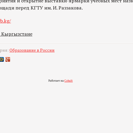
иятия и открытие выставки-ярмарки учебных мест назн
лощади перед КГТУ им. И. Раззакова.
b.kg/
в Кыргызстане
ория:
Образование в России
Работает на
Cobalt