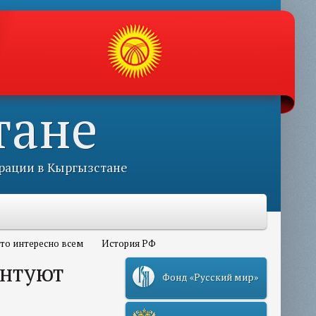
тане
рации в Кыргызстане
то интересно всем
История РФ
ентуют
Фонд «Русский мир»