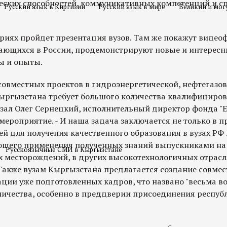
ских способностей, коммуникативных компетенций и сп
Русский язык в Киргизии
Русский язык в мире
Великий и мог
риях пройдет презентация вузов. Там же покажут видео
чающихся в России, продемонстрируют новые и интересн
ы и опыты.
совместных проектов в гидроэнергетической, нефтегазов
ыргызстана требует большого количества квалифициро
азал Олег Сернецкий, исполнительный директор фонда "Е
мероприятие. - И наша задача заключается не только в 
 для получения качественного образования в вузах РФ и
щего применения полученных знаний выпускниками на 
Русскоязычные СМИ в Кыргызстане
х месторождений, в других высокотехнологичных отрасл
акже вузам Кыргызстана предлагается создание совмес
ии уже подготовленных кадров, что названо "весьма 
ичества, особенно в преддверии присоединения респуб