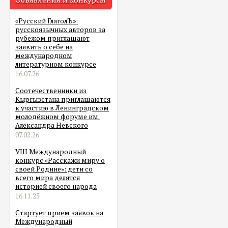
«Русский ГлаголЪ»:
русскоязычных авторов за
рубежом приглашают
заявить о себе на
международном
литературном конкурсе
16.07.26
Соотечественники из
Кыргызстана приглашаются
к участию в Ленинградском
молодёжном форуме им.
Александра Невского
07.02.26
VIII Международный
конкурс «Расскажи миру о
своей Родине»: дети со
всего мира делятся
историей своего народа
16.11.25
Стартует прием заявок на
Международный