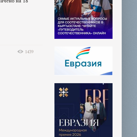
ачено на 18
1439