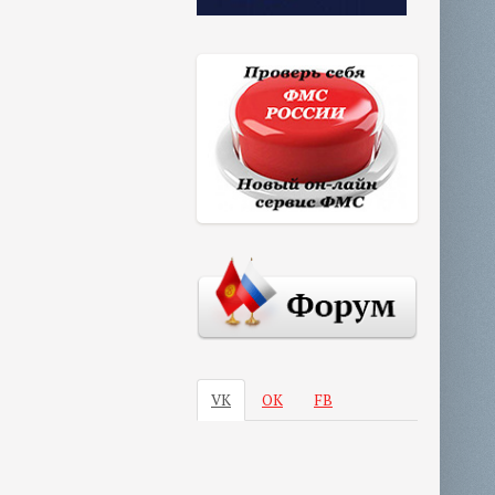
VK
ОК
FB