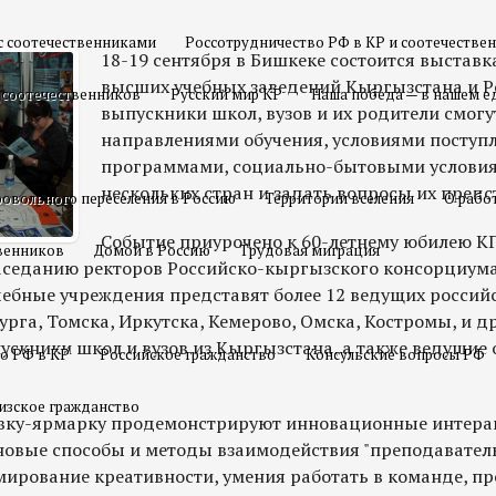
с соотечественниками
Россотрудничество РФ в КР и соотечестве
18-19 сентября в Бишкеке состоится выстав
высших учебных заведений Кыргызстана и Р
 соотечественников
Русский мир КР
Наша победа — в нашем е
выпускники школ, вузов и их родители смогу
направлениями обучения, условиями поступ
программами, социально-бытовыми условия
нескольких стран и задать вопросы их предс
овольного переселения в Россию
Территории вселения
О рабо
Событие приурочено к 60-летнему юбилею КГ
твенников
Домой в Россию
Трудовая миграция
заседанию ректоров Российско-кыргызского консорциума
чебные учреждения представят более 12 ведущих российс
рга, Томска, Иркутска, Кемерово, Омска, Костромы, и д
ускники школ и вузов из Кыргызстана, а также ведущие
о РФ в КР
Российское гражданство
Консульские вопросы РФ
изское гражданство
ку-ярмарку продемонстрируют инновационные интера
новые способы и методы взаимодействия "преподаватель
ирование креативности, умения работать в команде, пр