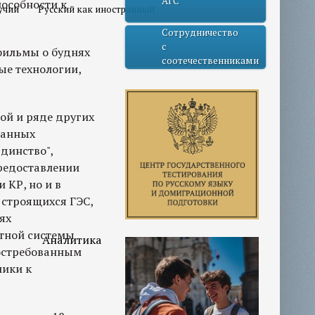
АГС
особности к
учий
Русский как иностранный
Сотрудничество
с
фильмы о буднях
соотечественниками
ые технологии,
ой и ряде других
ванных
динство",
предоставлении
 КР, но и в
строящихся ГЭС,
ях
тной системы
Аналитика
востребованным
лики к