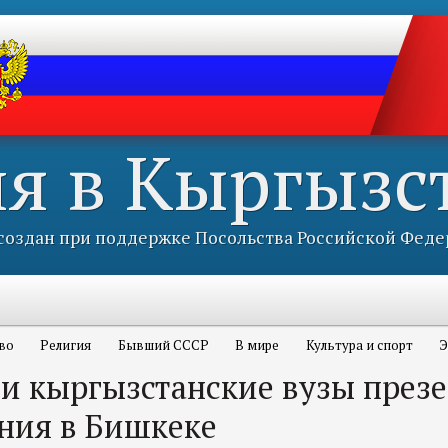
ия в Кыргызс
оздан при поддержке Посольства Российской Феде
во
Религия
Бывший СССР
В мире
Культура и спорт
Э
 и кыргызстанские вузы през
ения в Бишкеке