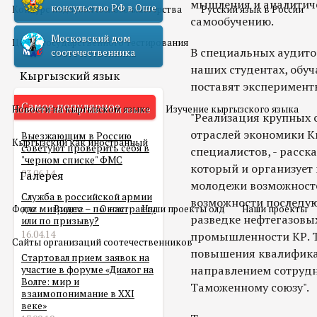
мышления и аналитиче
консульство РФ в Оше
Конкурс педагогического мастерства
Русский язык в России
самообучению.
Московский дом
Центр государственного тестирования
В специальных аудито
соотечественника
наших студентах, обу
Кыргызский язык
поставят эксперимент
Самое популярное
Новости на кыргызском языке
Изучение кыргызского языка
"Реализация крупных 
отраслей экономики К
Выезжающим в Россию
Кыргызский как иностранный
советуют проверить себя в
специалистов, - расск
"черном списке" ФМС
который и организует 
03.06.14
Галерея
молодежи возможностей
Служба в российской армии
возможности последую
Фото
для мигранта – по контракту
Видео
О нас
Наши проекты олд
Наши проекты
разведке нефтегазовы
или по призыву?
16.04.14
промышленности КР. Т
Сайты организаций соотечественников
повышения квалификац
Стартовал прием заявок на
направлением сотрудн
участие в форуме «Диалог на
Волге: мир и
Таможенному союзу".
взаимопонимание в XXI
веке»