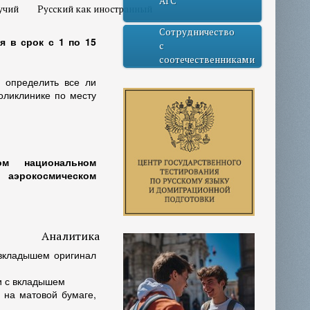
АГС
учий
Русский как иностранный
Сотрудничество
 в срок с 1 по 15
с
соотечественниками
 определить все ли
поликлинике по месту
ом национальном
 аэрокосмическом
Аналитика
 вкладышем оригинал
и с вкладышем
 на матовой бумаге,