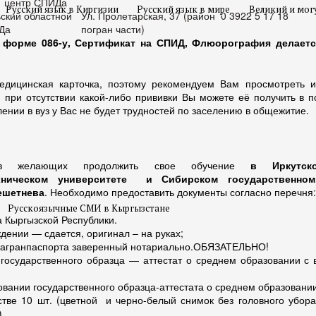
 центр СПИДа
Русский язык в Киргизии
Русский язык в мире
Великий и мог
ский областной
Ул. Пролетарская, 37 (район
0 3922 5 17 18
Да
погран части)
форме 086-у, Сертификат на СПИД, Флюорография делается
едицинская карточка, поэтому рекомендуем Вам просмотреть и
, при отсутствии какой-либо прививки Вы можете её получить в 
ении в вуз у Вас не будет трудностей по заселению в общежитие.
тов желающих продолжить свое обучение
в Иркутск
хническом университете
и Сибирском государственном
Решетнева
. Необходимо предоставить документы согласно перечня:
Русскоязычные СМИ в Кыргызстане
а Кыргызской Республики.
дении — сдается, оригинал – на руках;
 загранпаспорта заверенный нотариально.ОБЯЗАТЕЛЬНО!
 государственного образца — аттестат о среднем образовании с
овании государственного образца-аттестата о среднем образовани
тве 10 шт. (цветной и черно-белый снимок без головного убора
)