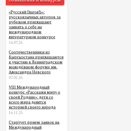
«Русский ГлаголЪ»:
русскоязычных авторов за
рубежом приглашают
заявить о себе на
международном
литературном конкурсе
16.07.26
Соотечественники из
Кыргызстана приглашаются
к участию в Ленинградском
молодёжном форуме им.
Александра Невского
07.02.26
VIII Международный
конкурс «Расскажи миру о
своей Родине»: дети со
всего мира делятся
историей своего народа
16.11.25
Стартует прием заявок на
Международный