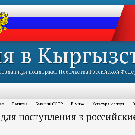
ия в Кыргызс
оздан при поддержке Посольства Российской Феде
во
Религия
Бывший СССР
В мире
Культура и спорт
Э
для поступления в российски