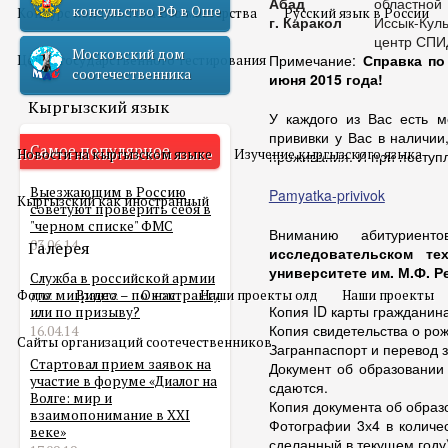
Абад
областной
консульство РФ в Оше
Конкурс педагогического мастерства
Русский язык в России
г. Каракол
Иссык-Куль
центр СПИ
Московский дом
Примечание:
Справка по 
Центр государственного тестирования
соотечественника
июня 2015 года!
Кыргызский язык
У каждого из Вас есть м
прививки у Вас в наличии
Самое популярное
Новости на кыргызском языке
Изучение кыргызского языка
проживания. И при поступл
Выезжающим в Россию
Pamyatka-privivok
Кыргызский как иностранный
советуют проверить себя в
"черном списке" ФМС
Вниманию абитуриен
03.06.14
Галерея
исследовательском те
университете им. М.Ф. 
Служба в российской армии
Фото
для мигранта – по контракту
Видео
О нас
Наши проекты олд
Наши проекты
Копия ID карты гражданин
или по призыву?
Копия свидетельства о рож
16.04.14
Сайты организаций соотечественников
Загранпаспорт и перевод
Стартовал прием заявок на
Документ об образовании
участие в форуме «Диалог на
сдаются.
Волге: мир и
Копия документа об образ
взаимопонимание в XXI
Фотографии 3х4 в количес
веке»
сделанный в текущем году