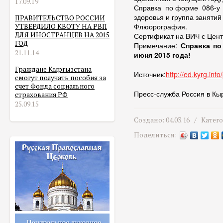
17.09.19
Справка по форме 086-у (
здоровья и группа занятий
ПРАВИТЕЛЬСТВО РОССИИ
Флюорография.
УТВЕРДИЛО КВОТУ НА РВП
ДЛЯ ИНОСТРАНЦЕВ НА 2015
Сертификат на ВИЧ с Цен
ГОД
Примечание:
Справка по
21.11.14
июня 2015 года!
Граждане Кыргызстана
Источник:
http://ed.kyrg.inf
смогут получать пособия за
счет Фонда социального
Пресс-служба Россия в Кы
страхования РФ
25.09.15
Создано: 04.03.16 /
Катег
Поделиться: