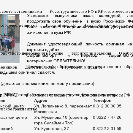
с соотечественниками
Россотрудничество РФ в КР и соотечестве
Уважаемые выпускники школ, колледжей, ли
продолжить свое обучение в вузах Российской Ф
 соотечественников
Русский мир КР
Наша победа — в нашем е
Ваше внимание на
перечень основных документ
зачисления в вузы РФ:
Документ удостоверяющий личность оригинал на
карточки сдаётся.
овольного переселения в Россию
Территории вселения
О рабо
Загранпаспорт и перевод загранпаспо
нотариально.ОБЯЗАТЕЛЬНО!
Документ об образовании государственного об
твенников
Домой в Россию
Трудовая миграция
ладышем оригинал сдаются.
делается в поликлинике по месту проживания).
тр-СПИД, который можно получить по следующим адресам:
о РФ в КР
Российское гражданство
Консульские вопросы РФ
ция
Адрес
Телефон
нский центр
Ул. Логвиненко 8, пересекает
0 312 30 00 95
изское гражданство
Московская
ластной центр
Ул. Муминова,10 (ориентир
0 3222 7 47 26
гора Сулайман Тоо)
адский
Ул. Курортная, 37
0 3722 2 31 59