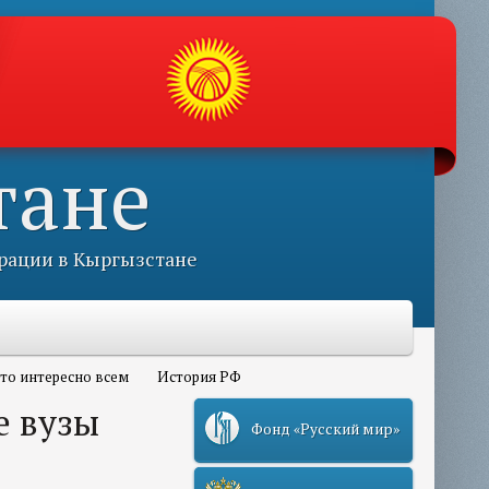
тане
рации в Кыргызстане
то интересно всем
История РФ
е вузы
Фонд «Русский мир»