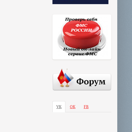
VK
ОК
FB