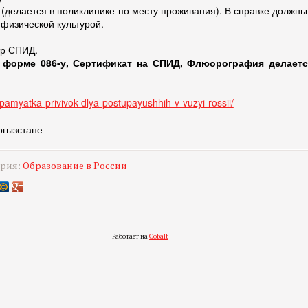
делается в поликлинике по месту проживания). В справке должны
 физической культурой.
тр СПИД.
 форме 086-у, Сертификат на СПИД, Флюорография делается
o/pamyatka-privivok-dlya-postupayushhih-v-vuzyi-rossii/
ргызстане
ория:
Образование в России
Работает на
Cobalt