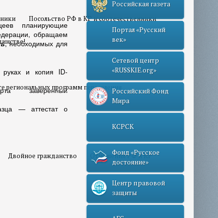
Российская газета
нники
Посольство РФ в КР и соотечественники
цеев планирующие
Портал «Русский
едерации, обращаем
век»
динстве!
ов
, необходимых для
Сетевой центр
«RUSSKIE.org»
 руках и копия ID-
те региональных программ переселения
рта заверенный
Российский Фонд
Мира
разца — аттестат о
КСРСК
Фонд «Русское
Двойное гражданство
Отношения РФ и КР
достояние»
Центр правовой
защиты