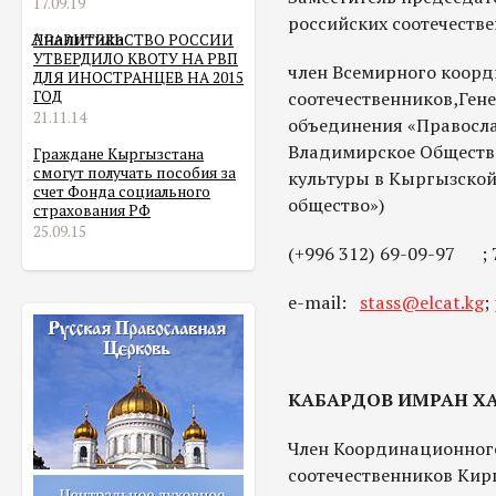
17.09.19
российских соотечеств
Аналитика
ПРАВИТЕЛЬСТВО РОССИИ
УТВЕРДИЛО КВОТУ НА РВП
член Всемирного коорд
ДЛЯ ИНОСТРАНЦЕВ НА 2015
ГОД
соотечественников,Ген
21.11.14
объединения «Правосла
Владимирское Обществ
Граждане Кыргызстана
смогут получать пособия за
культуры в Кыргызской
счет Фонда социального
общество»)
страхования РФ
25.09.15
(+996 312) 69-09-97 ; 
e-mail:
stass@elcat.kg
;
КАБАРДОВ ИМРАН Х
Член Координационного
соотечественников Кир