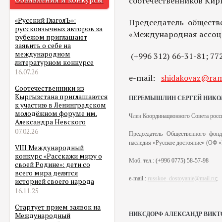
соотечественников Кир
«Русский ГлаголЪ»:
Председатель обществ
русскоязычных авторов за
«Международная ассоц
рубежом приглашают
заявить о себе на
международном
(+996 312) 66-31-81; 77
литературном конкурсе
16.07.26
e-mail:
shidakovaz@ram
Соотечественники из
Кыргызстана приглашаются
ПЕРЕМЫШЛИН СЕРГЕЙ НИКО
к участию в Ленинградском
молодёжном форуме им.
Член Координационного Совета росс
Александра Невского
07.02.26
Председатель Общественного фо
наследия «Русское достояние»
(ОФ «
VIII Международный
конкурс «Расскажи миру о
Моб
.
тел
.:
(+996 0775) 58-57-98
своей Родине»: дети со
всего мира делятся
e-mail.:
russkoe_dostoyanie@mail.ru
;
историей своего народа
16.11.25
Стартует прием заявок на
НИКСДОРФ АЛЕКСАНДР ВИКТ
Международный