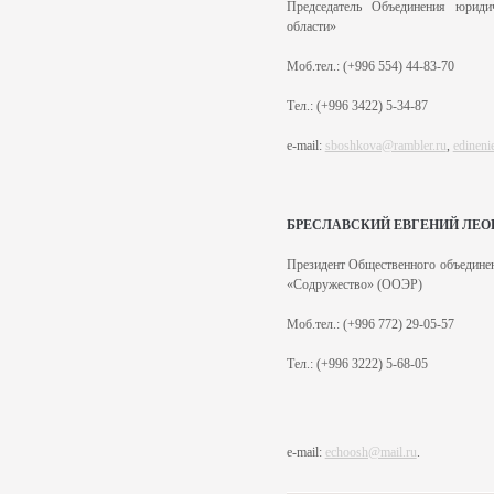
Председатель Объединения юриди
области
»
Моб.тел.: (+996 554) 44-83-70
Тел.: (+996 3422) 5-34-87
e-mail:
sboshkova@rambler.ru
,
edineni
БРЕСЛАВСКИЙ ЕВГЕНИЙ ЛЕ
Президент
Общественного объедин
«Содружество» (ООЭР)
Моб.тел.: (+996 772) 29-05-57
Тел.: (+996 3222) 5-68-05
e-mail:
echoosh@mail.ru
.