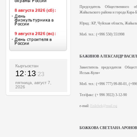
Председатель
Общественного 
Жайыльского района и города Кара-
Юрид.:
КР, Чуйская область, Жайыльс
Моб. тел.:
(+996 550) 551998
БАЖИНОВ АЛЕКСАНДР ВАСИ
Кыргызстан
Заместитель председателя
Общест
12
13
25
Иссык-Куля»
пятница, август 7,
Моб. тел.: (+996 777) 99-80-01, (+99
2026
Тел/факс: (+ 996 3922) 3-12-90
e-mail:
Enilchek@mail.ru
;
БОЖКОВА СВЕТЛАНА АРОНО