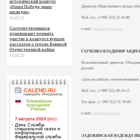
исторический конкурс
«Наша Победа, наше
Директор
Общественного фонда
«
Мы
наследие»
16.03.25
Моб
.
тел
.: (+996
555) 32-16-80
Соотечественников
e-mail.:
sniksdorf@mail.ru
;
приглашают принять
участие в конкурсе лучших
рассказов о героях Великой
Отечественной войны
ГАТЧЕНКО ВЛАДИМИР АНДРЕ
16.03.25
Исполнительный директор
Объедин
россиян
«Дом российских соотечественнико
Моб. тел.: (+996 555) 49-14-15
Тел./факс: (+ 996 312) 31-78-80
e
-
mail
:
vlagat
@
yandex
.
ru
;
ЛАДОЖИНСКАЯ НАДЕЖДА ИВ