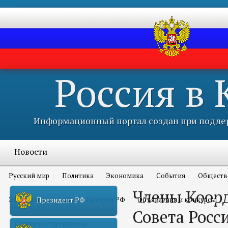
Россия в
Информационный портал создан при поддер
Новости
Русский мир
Политика
Экономика
События
Обществ
Члены Коор
Это интересно всем
История РФ
Объявления и конкурсы
Президент РФ
Совета Росс
Соотечественники