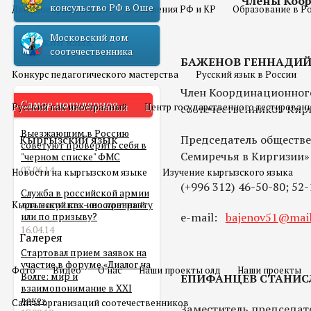
Члены Коор
консульство РФ в Оше
Двойное гражданство
Отношения РФ и КР
Образование в Р
Московский дом
Русский язык
соотечественника
БАЖЕНОВ ГЕННАДИЙ
Конкурс педагогического мастерства
Русский язык в России
Член Координационного
Самое популярное
Русский как иностранный
Центр государственного тестирован
соотечественников Кир
Выезжающим в Россию
Кыргызский язык
Председатель обществе
советуют проверить себя в
Семиречья в Киргизии»
"черном списке" ФМС
03.06.14
Новости на кыргызском языке
Изучение кыргызского языка
(+996 312) 46-50-80; 52-
Служба в российской армии
Кыргызский как иностранный
для мигранта – по контракту
e-mail:
bajenov51@mail
или по призыву?
16.04.14
Галерея
Стартовал прием заявок на
участие в форуме «Диалог на
Фото
Видео
О нас
Наши проекты олд
Наши проекты
Волге: мир и
ЕПИФАНЦЕВ СТАНИС
взаимопонимание в XXI
веке»
Сайты организаций соотечественников
Заместитель председат