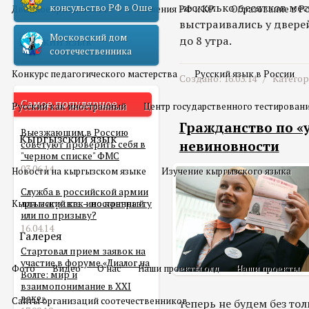
несколько десятков ме
консульство РФ в Оше
Двойное гражданство
Отношения РФ и КР
Образование в Р
выстраивались у двере
Московский дом
до 8 утра.
Русский язык
соотечественника
Конкурс педагогического мастерства
Русский язык в России
Создано: 16.03.14 /
Катего
Самое популярное
Русский как иностранный
Центр государственного тестирован
Гражданство по «
Выезжающим в Россию
Кыргызский язык
невиновности
советуют проверить себя в
"черном списке" ФМС
03.06.14
Новости на кыргызском языке
Изучение кыргызского языка
Служба в российской армии
Кыргызский как иностранный
для мигранта – по контракту
или по призыву?
16.04.14
Галерея
Стартовал прием заявок на
участие в форуме «Диалог на
Фото
Видео
О нас
Наши проекты олд
Наши проекты
Волге: мир и
взаимопонимание в XXI
веке»
Сайты организаций соотечественников
теперь не будем без то