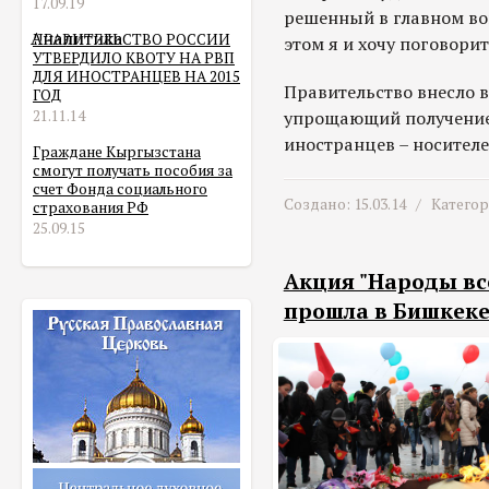
17.09.19
решенный в главном воп
Аналитика
ПРАВИТЕЛЬСТВО РОССИИ
этом я и хочу поговори
УТВЕРДИЛО КВОТУ НА РВП
ДЛЯ ИНОСТРАНЦЕВ НА 2015
Правительство внесло в
ГОД
21.11.14
упрощающий получение
иностранцев – носителе
Граждане Кыргызстана
смогут получать пособия за
счет Фонда социального
Создано: 15.03.14 /
Катего
страхования РФ
25.09.15
Акция "Народы все
прошла в Бишкек