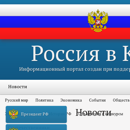
Россия в
Информационный портал создан при поддер
Новости
Русский мир
Политика
Экономика
События
Обществ
Новости
Это интересно всем
История РФ
Объявления и конкурсы
Президент РФ
Соотечественники