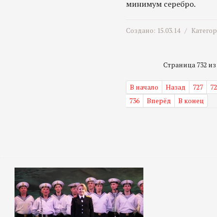
минимум серебро.
Создано: 15.03.14 /
Катего
Страница 732 из 
В начало
Назад
727
72
736
Вперёд
В конец