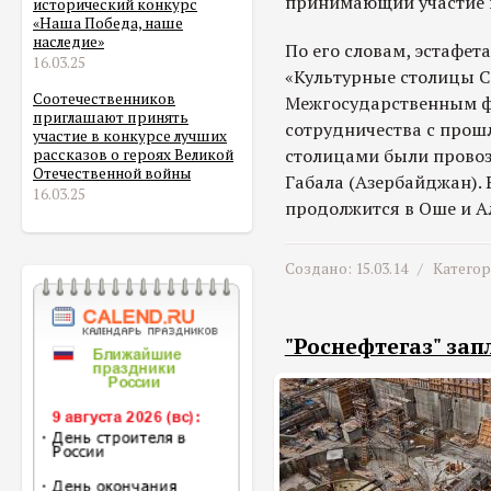
принимающий участие 
исторический конкурс
«Наша Победа, наше
наследие»
По его словам, эстафе
16.03.25
«Культурные столицы С
Соотечественников
Межгосударственным ф
приглашают принять
сотрудничества с прошл
участие в конкурсе лучших
столицами были провоз
рассказов о героях Великой
Отечественной войны
Габала (Азербайджан). 
16.03.25
продолжится в Оше и А
Создано: 15.03.14 /
Катего
"Роснефтегаз" зап