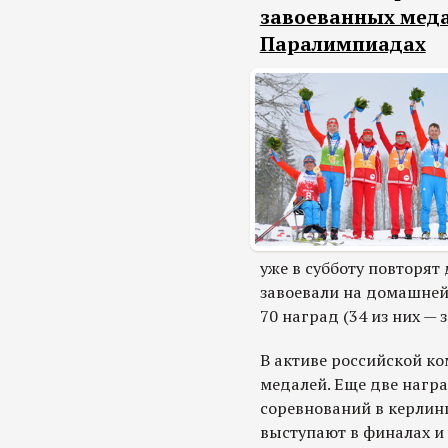
завоеванных меда
Паралимпиадах
уже в субботу повторят
завоевали на домашней
70 наград (34 из них — 
В активе российской к
медалей. Еще две нагр
соревнований в керлинг
выступают в финалах и 