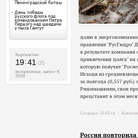
долю в энергокомпании
правления "РусГидро" 
в результате компания 
Кыргызстан
привлечения долга" на 
19
41
07
которую получит "Росне
воскресенье, август 9,
Исходя из средневзвеш
2026
за полгода (0,557 руб.)
Рижинашвили, свои пр
представит в этом меся
Создано: 15.03.14 /
Катего
Россия повторила 