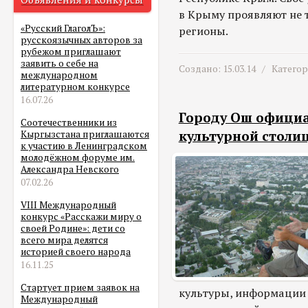
в Крыму проявляют не 
«Русский ГлаголЪ»:
регионы.
русскоязычных авторов за
рубежом приглашают
заявить о себе на
Создано: 15.03.14 /
Катего
международном
литературном конкурсе
16.07.26
Городу Ош официа
Соотечественники из
культурной столиц
Кыргызстана приглашаются
к участию в Ленинградском
молодёжном форуме им.
Александра Невского
07.02.26
VIII Международный
конкурс «Расскажи миру о
своей Родине»: дети со
всего мира делятся
историей своего народа
16.11.25
Стартует прием заявок на
культуры, информации 
Международный