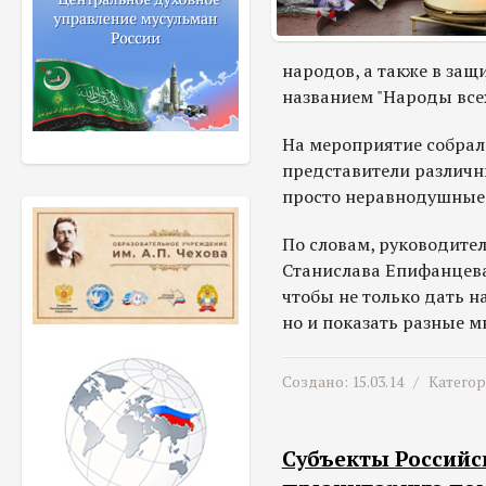
народов, а также в за
названием "Народы всех
На мероприятие собрало
представители различн
просто неравнодушные
По словам, руководите
Станислава Епифанцева
чтобы не только дать н
но и показать разные м
Создано: 15.03.14 /
Катего
Субъекты Россий