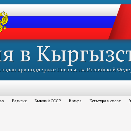
ия в Кыргызс
оздан при поддержке Посольства Российской Феде
во
Религия
Бывший СССР
В мире
Культура и спорт
Э