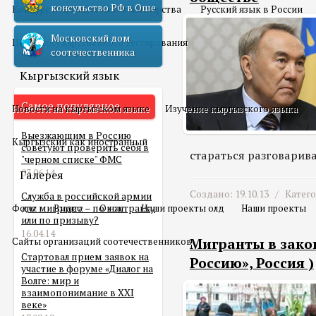
консульство РФ в Оше
Конкурс педагогического мастерства
Русский язык в России
Московский дом
Центр государственного тестирования
соотечественника
Кыргызский язык
Самое популярное
Новости на кыргызском языке
Изучение кыргызского языка
Выезжающим в Россию
Кыргызский как иностранный
советуют проверить себя в
стараться разговарива
"черном списке" ФМС
03.06.14
Галерея
Создано: 19.10.13 /
Катег
Служба в российской армии
Фото
для мигранта – по контракту
Видео
О нас
Наши проекты олд
Наши проекты
или по призыву?
16.04.14
Сайты организаций соотечественников
Мигранты в закон
Стартовал прием заявок на
Россию», Россия )
участие в форуме «Диалог на
Волге: мир и
взаимопонимание в XXI
веке»