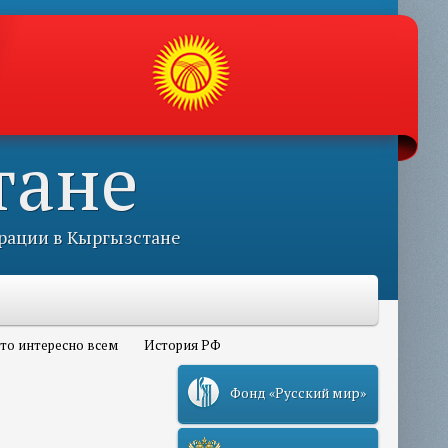
тане
рации в Кыргызстане
то интересно всем
История РФ
Фонд «Русский мир»