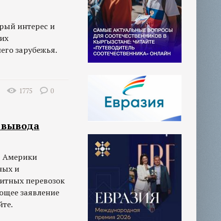
трый интерес и
их
его зарубежья.
1775
0
 вывода
в Америки
ных и
зитных перевозок
ующее заявление
йте.