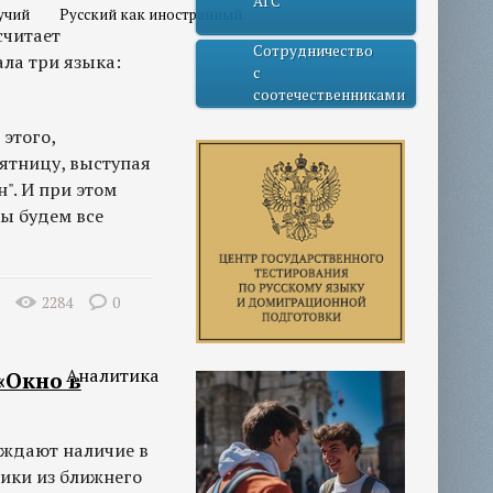
АГС
учий
Русский как иностранный
считает
Сотрудничество
ла три языка:
с
соотечественниками
этого,
пятницу, выступая
". И при этом
мы будем все
2284
0
Аналитика
«Окно в
уждают наличие в
ики из ближнего