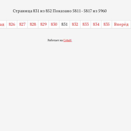
Страница 831 из 852 Показано 5811 - 5817 из 5960
ад
826
827
828
829
830
831
832
833
834
835
Вперёд
Работает на
Cobalt