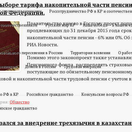
выборе тарифа накопительной части пенсии
с соотечественниками
Россотрудничество РФ в КР и соотечестве
кой Федерации.
Правительство внесло в Госдуму проект попр
 соотечественников
Русский мир КР
Наша победа — в нашем е
продлевающих до 31 декабря 2015 года сро
накопительной части пенсии - 6% или 0%. Об
РИА Новости.
овольного переселения в Россию
Территории вселения
О рабо
Помимо этого законопроект также устанавли
Пенсионного фонда распределять страховые
твенников
Домой в Россию
Трудовая миграция
поступающие по обязательному пенсионному
овой и накопительной части трудовой пенсии с учетом 
о РФ в КР
Российское гражданство
Консульские вопросы РФ
ория:
Общество
изское гражданство
зался за внедрение трехязычия в казахста