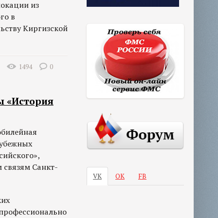
окации из
го в
ьству Киргизской
1494
0
ы «История
юбилейная
рубежных
сийского»,
 связям Санкт-
VK
ОК
FB
ких
 профессионально