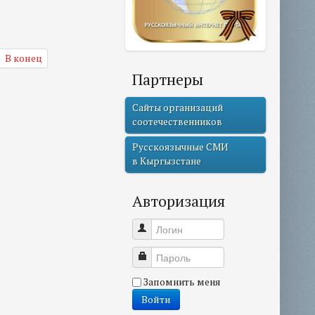
В конец
Партнеры
Сайты организаций
соотечественников
Русскоязычные СМИ
в Кыргызстане
Авторизация
Логин
Пароль
Запомнить меня
Войти