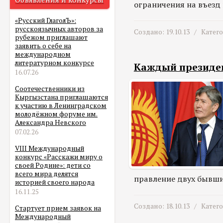
ограничения на въезд 
«Русский ГлаголЪ»:
русскоязычных авторов за
Создано: 19.10.13 /
Катег
рубежом приглашают
заявить о себе на
международном
литературном конкурсе
Каждый президен
16.07.26
Соотечественники из
Кыргызстана приглашаются
к участию в Ленинградском
молодёжном форуме им.
Александра Невского
07.02.26
VIII Международный
конкурс «Расскажи миру о
своей Родине»: дети со
всего мира делятся
правление двух бывших
историей своего народа
16.11.25
Создано: 18.10.13 /
Катег
Стартует прием заявок на
Международный