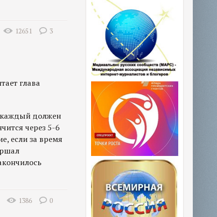
12651
3
тает глава
И каждый должен
нчится через 5-6
е, если за время
ершал
акончилось
1386
0