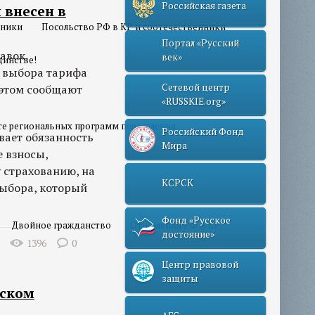
Российская газета
 внесен в
нники
Посольство РФ в КР и соотечественники
Портал «Русский
авок,
век»
динстве!
к выбора тарифа
Сетевой центр
 этом сообщают
«RUSSKIE.org»
те региональных программ переселения
Российский Фонд
вает обязанность
Мира
 взносы,
 страхованию, на
КСРСК
выбора, который
Фонд «Русское
Двойное гражданство
Отношения РФ и КР
достояние»
1396
0
Центр правовой
защиты
нском