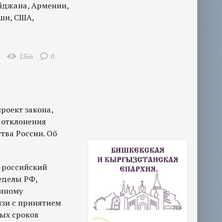
айджана, Армении,
ьши, США,
1356
0
роект закона,
 отклонения
тва России. Об
 российский
еделы РФ,
нному
язи с принятием
ных сроков