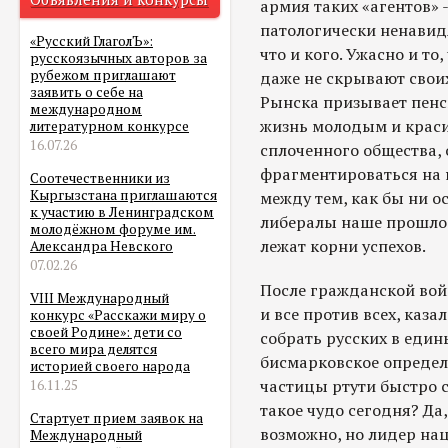
армия таких «агентов» 
патологически ненавидя
«Русский ГлаголЪ»:
что и кого. Ужасно и то,
русскоязычных авторов за
рубежом приглашают
даже не скрывают своих
заявить о себе на
Рынска призывает пенс
международном
жизнь молодым и краси
литературном конкурсе
16.07.26
сплоченного общества,
фрагментироваться на 
Соотечественники из
Кыргызстана приглашаются
между тем, как бы ни 
к участию в Ленинградском
либералы наше прошлое
молодёжном форуме им.
лежат корни успехов.
Александра Невского
07.02.26
После гражданской войн
VIII Международный
и все против всех, каза
конкурс «Расскажи миру о
своей Родине»: дети со
собрать русских в един
всего мира делятся
бисмарковское определе
историей своего народа
частицы ртути быстро с
16.11.25
такое чудо сегодня? Да,
Стартует прием заявок на
возможно, но лидер на
Международный