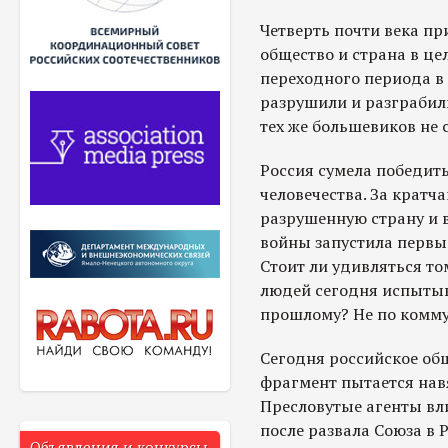
Четверть почти века пр
общество и страна в це
переходного периода в
разрушили и разграбили
тех же большевиков не 
Россия сумела победить
человечества. За крат
разрушенную страну и в
войны запустила первы
Стоит ли удивляться то
людей сегодня испытыв
прошлому? Не по комму
Сегодня российское об
фрагмент пытается навя
Пресловутые агенты вли
после развала Союза в 
Объявления и конкурсы