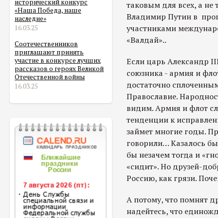
исторический конкурс
таковым для всех, а не 
«Наша Победа, наше
Владимир Путин в про
наследие»
участниками междунаро
16.03.25
«Валдай»..
Соотечественников
приглашают принять
Если царь Александр III
участие в конкурсе лучших
рассказов о героях Великой
союзника - армия и фло
Отечественной войны
достаточно сплоченным
16.03.25
Православие. Народност
видим. Армия и флот с
тенденции к исправлен
займет многие годы. П
говорили… Казалось бы,
бы незачем тогда и «гн
«сидит». Но друзей-до
Россию, как грязи. Поче
А потому, что помнят д
надейтесь, что единож