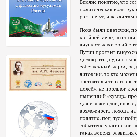
Вполне понятно, что се
политическая воля руко
растопчут, и какая там
Пока были цветочки, по
крайней мере, позиция
внушает некоторый опт
Путин проявит такую же
демократы, судя по мн
собственный народ рад
литовски, то кто может
обстоятельствах и рос
целей», не прольют кро
нынешний «кумир» прот
для связки слов, во вс
возможность похода на 
понятно, под пули пойд
событиях ельцинской по
такая версия развития 