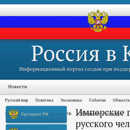
Россия в
Информационный портал создан при поддер
Новости
Русский мир
Политика
Экономика
События
Обществ
Имперские г
Это интересно всем
История РФ
Объявления и конкурсы
Президент РФ
русского че
Соотечественники