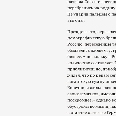
развала Союза из реги
перебрались на родину 
Не ударив пальцем о п
выгоды.
Прежде всего, пересел
демографическую брешь
Россию, переселенцы та
обзавелись жильем, уст
бизнес. А поскольку в Р
количество составляет 2
приблизительно, приоб
жилья, что по ценам се
гигантскую сумму инве
Конечно, и жилье разно
своих земляков, имеющ
поскромнее, - однако вс
обустройство жизни, нал
в отличие от тех же Гер