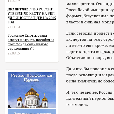
17.09.19
маловероятен. Очевидно
Аналитика
ПРАВИТЕЛЬСТВО РОССИИ
Российской империи н
УТВЕРДИЛО КВОТУ НА РВП
формат, безусловные п
ДЛЯ ИНОСТРАНЦЕВ НА 2015
власти и сильная моде
ГОД
21.11.14
Если сегодня провести
Граждане Кыргызстана
экспертов на тему стро
смогут получать пособия за
счет Фонда социального
ли кто-то еще кроме, м
страхования РФ
верит в то, что возрож
25.09.15
Объективно говоря, все
Да и кто бы поверил в с
после революции и гра
была значительно более
И, тем не менее, Росси
длительный период бы
гегемонов.