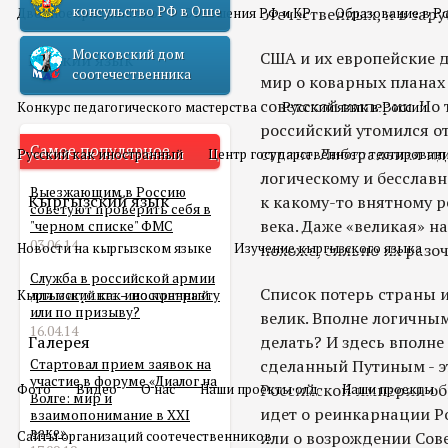
консульство РФ в Оше
отечественных, и в зар
Двойное гражданство
Отношения РФ и КР
Образование в Р
Московский дом
США и их европейские д
Русский язык
соотечественника
мир о коварных планах
советской империи. Но
Конкурс педагогического мастерства
Русский язык в России
российский утомился от
Самое популярное
стране. Либеральная ид
Русский как иностранный
Центр государственного тестирован
логическому и бесславн
Выезжающим в Россию
Кыргызский язык
к какому-то внятному ре
советуют проверить себя в
века. Даже «великая» 
"черном списке" ФМС
03.06.14
Новости на кыргызском языке
Изучение кыргызского языка
похоже, сильно их разо
Служба в российской армии
Список потерь страны и
Кыргызский как иностранный
для мигранта – по контракту
или по призыву?
велик. Вполне логичным
16.04.14
Галерея
делать? И здесь вполне
Стартовал прием заявок на
сделанный Путиным - эт
участие в форуме «Диалог на
Российской империи обра
Фото
Видео
О нас
Наши проекты олд
Наши проекты
Волге: мир и
идет о реинкарнации Р
взаимопонимание в XXI
веке»
Сайты организаций соотечественников
или о возрождении Сов