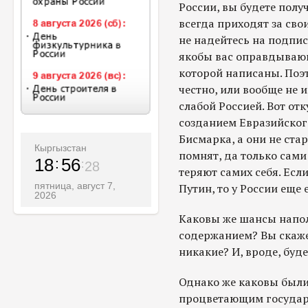
России, вы будете полу
всегда приходят за сво
не надейтесь на подпи
якобы вас оправдывающи
которой написаны. Поэт
честно, или вообще не и
слабой Россией. Вот от
созданием Евразийского
Бисмарка, а они не ста
Кыргызстан
помнят, да только сами
18
56
30
теряют самих себя. Есл
пятница, август 7,
Путин, то у России еще 
2026
Каковы же шансы напо
содержанием? Вы скаже
никакие? И, вроде, буд
Однако же каковы были
процветающим государ